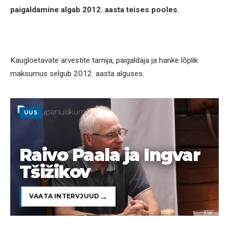
paigaldamine algab 2012. aasta teises pooles.
Kaugloetavate arvestite tarnija, paigaldaja ja hanke lõplik
maksumus selgub 2012. aasta alguses.
UUS
Raivo Paala ja Ingvar
Tšižikov
VAATA INTERVJUUD