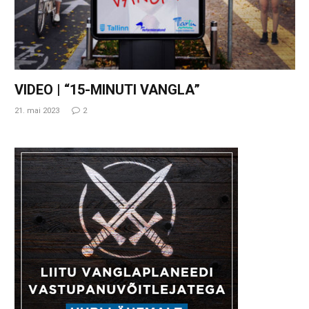
VIDEO | “15-MINUTI VANGLA”
21. mai 2023
2