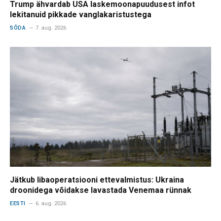
Trump ähvardab USA laskemoonapuudusest infot
lekitanuid pikkade vanglakaristustega
SÕDA
7. aug. 2026
Jätkub libaoperatsiooni ettevalmistus: Ukraina
droonidega võidakse lavastada Venemaa rünnak
EESTI
6. aug. 2026