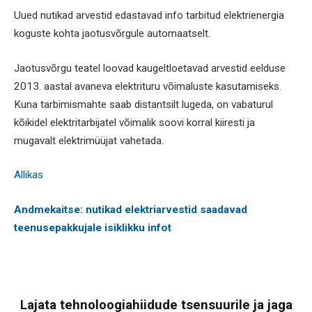
Uued nutikad arvestid edastavad info tarbitud elektrienergia
koguste kohta jaotusvõrgule automaatselt.
Jaotusvõrgu teatel loovad kaugeltloetavad arvestid eelduse
2013. aastal avaneva elektrituru võimaluste kasutamiseks.
Kuna tarbimismahte saab distantsilt lugeda, on vabaturul
kõikidel elektritarbijatel võimalik soovi korral kiiresti ja
mugavalt elektrimüüjat vahetada.
Allikas
Andmekaitse: nutikad elektriarvestid saadavad
teenusepakkujale isiklikku infot
Lajata tehnoloogiahiidude tsensuurile ja jaga