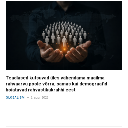
Teadlased kutsuvad üles vähendama maailma
rahvaarvu poole võrra, samas kui demograafid
hoiatavad rahvastikukrahhi eest
GLOBALISM
6. aug. 2026