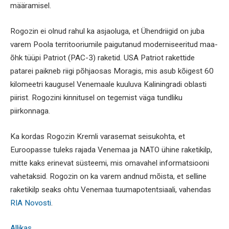
määramisel.
Rogozin ei olnud rahul ka asjaoluga, et Ühendriigid on juba
varem Poola territooriumile paigutanud moderniseeritud maa-
õhk tüüpi Patriot (PAC-3) raketid. USA Patriot rakettide
patarei paikneb riigi põhjaosas Moragis, mis asub kõigest 60
kilomeetri kaugusel Venemaale kuuluva Kaliningradi oblasti
piirist. Rogozini kinnitusel on tegemist väga tundliku
piirkonnaga.
Ka kordas Rogozin Kremli varasemat seisukohta, et
Euroopasse tuleks rajada Venemaa ja NATO ühine raketikilp,
mitte kaks erinevat süsteemi, mis omavahel informatsiooni
vahetaksid. Rogozin on ka varem andnud mõista, et selline
raketikilp seaks ohtu Venemaa tuumapotentsiaali, vahendas
RIA Novosti
.
Allikas