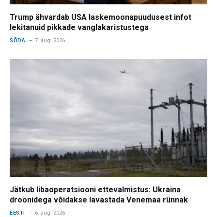
Trump ähvardab USA laskemoonapuudusest infot
lekitanuid pikkade vanglakaristustega
SÕDA
7. aug. 2026
Jätkub libaoperatsiooni ettevalmistus: Ukraina
droonidega võidakse lavastada Venemaa rünnak
EESTI
6. aug. 2026