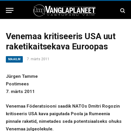
Venemaa kritiseeris USA uut
raketikaitsekava Euroopas
7. märts 2011
MAAILM
Jürgen Tamme
Postimees
7. märts 2011
Venemaa Föderatsiooni saadik NATOs Dmitri Rogozin
kritiseeris USA kava paigutada Poola ja Rumeenia
pinnale raketid, nimetades seda potentsiaalseks ohuks
Venemaa julgeolekule.