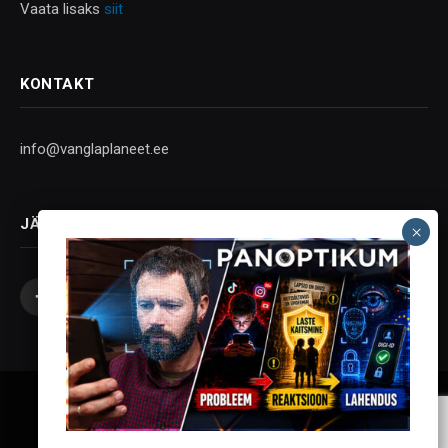
Vaata lisaks
siit
KONTAKT
info@vanglaplaneet.ee
JÄLGI SOTSIAALMEEDIAS
Facebook
X
Instagram
YouTube
Telegram
(Twitter)
Vanglaplaneet - Vastupanu Vaim