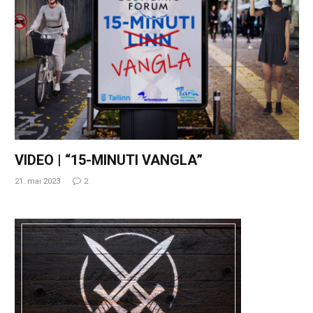
VIDEO | “15-MINUTI VANGLA”
21. mai 2023
2