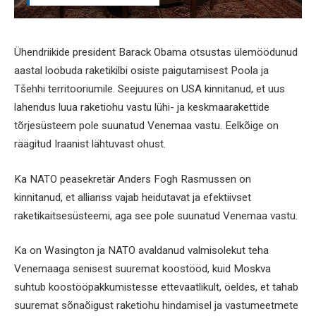
Ühendriikide president Barack Obama otsustas ülemöödunud
aastal loobuda raketikilbi osiste paigutamisest Poola ja
Tšehhi territooriumile. Seejuures on USA kinnitanud, et uus
lahendus luua raketiohu vastu lühi- ja keskmaarakettide
tõrjesüsteem pole suunatud Venemaa vastu. Eelkõige on
räägitud Iraanist lähtuvast ohust.
Ka NATO peasekretär Anders Fogh Rasmussen on
kinnitanud, et allianss vajab heidutavat ja efektiivset
raketikaitsesüsteemi, aga see pole suunatud Venemaa vastu.
Ka on Wasington ja NATO avaldanud valmisolekut teha
Venemaaga senisest suuremat koostööd, kuid Moskva
suhtub koostööpakkumistesse ettevaatlikult, öeldes, et tahab
suuremat sõnaõigust raketiohu hindamisel ja vastumeetmete