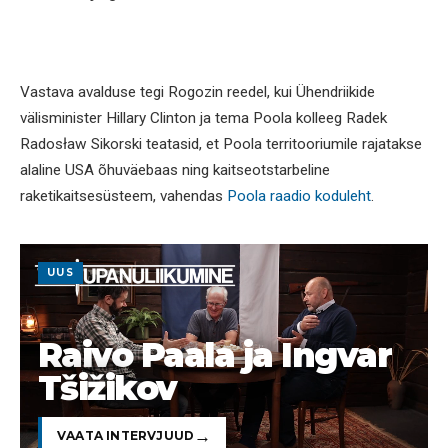
Vastava avalduse tegi Rogozin reedel, kui Ühendriikide
välisminister Hillary Clinton ja tema Poola kolleeg Radek
Radosław Sikorski teatasid, et Poola territooriumile rajatakse
alaline USA õhuväebaas ning kaitseotstarbeline
raketikaitsesüsteem, vahendas
Poola raadio koduleht
.
UUS
Raivo Paala ja Ingvar
Tšižikov
VAATA INTERVJUUD