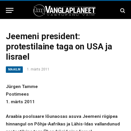
Jeemeni president:
protestilaine taga on USA ja
Iisrael
1. märts 2011
MAAILM
Jürgen Tamme
Postimees
1. märts 2011
Araabia poolsaare lõunaosas asuva Jeemeni riigipea
hinnangul on Põhja-Aafrikas ja Lähis-Idas vallandunud