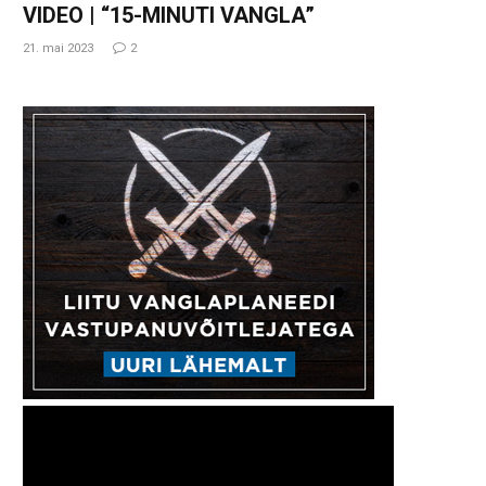
VIDEO | “15-MINUTI VANGLA”
21. mai 2023
2