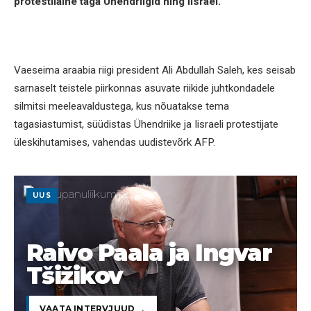
protestilaine taga Ühendriigid ning Iisrael.
Vaeseima araabia riigi president Ali Abdullah Saleh, kes seisab
sarnaselt teistele piirkonnas asuvate riikide juhtkondadele
silmitsi meeleavaldustega, kus nõuatakse tema
tagasiastumist, süüdistas Ühendriike ja Iisraeli protestijate
üleskihutamises, vahendas uudistevõrk AFP.
UUS
Raivo Paala ja Ingvar
Tšižikov
VAATA INTERVJUUD