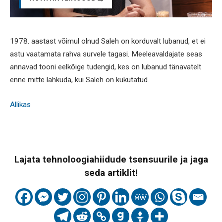
1978. aastast võimul olnud Saleh on korduvalt lubanud, et ei
astu vaatamata rahva survele tagasi. Meeleavaldajate seas
annavad tooni eelkõige tudengid, kes on lubanud tänavatelt
enne mitte lahkuda, kui Saleh on kukutatud.
Allikas
Lajata tehnoloogiahiidude tsensuurile ja jaga
seda artiklit!