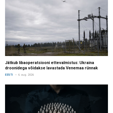
Jätkub libaoperatsiooni ettevalmistus: Ukraina
droonidega võidakse lavastada Venemaa rünnak
EESTI
6. aug. 2026