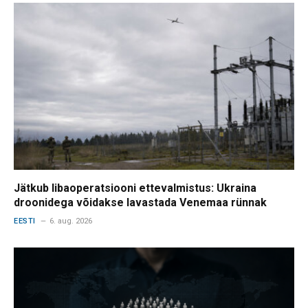
Jätkub libaoperatsiooni ettevalmistus: Ukraina
droonidega võidakse lavastada Venemaa rünnak
EESTI
6. aug. 2026