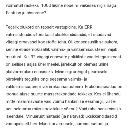
võimatult raskeks. 1000 liikme nõue nii väikeses riigis nagu
Eesti on ju absurdne?
Tegelik olukord on täpselt vastupidine. Ka ERR
valimisstuudios tõestasid üksikkandidaadid, et suudavad
vägagi omavahel koostööd teha. Oli konsensuslik seisukoht,
senine ebademokraatlik valimis- ja valitsemissüsteem vajab
muutust. Kui 32 vägagi erinevate poliitiliste vaadetega inimest
on sellises asjas ühel meelel, järelikult on olemas ühine
platvorm(alus) edasiseks. Meie riigi arengut peamiseks
pärsivaks teguriks ongi seesama valimis- ja
valitsemissüsteem või erakonnasüsteem. Erakonnaseadus on
loonud aluse suurte masserakondade tekkeks. Kes ei ühendu
mitte maailmavaate vaid võimu hankimise eesmärgil, vist ei
pea seletama miks soovitakse võimu? Vaid raha hankimiseks
iseendale. Minuarust näitasid (ja näitavad) üksikkandidaadid
vastupidiselt herr Mändi arvamusele, äärmist isetust ja