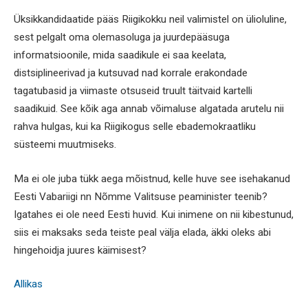
Üksikkandidaatide pääs Riigikokku neil valimistel on ülioluline,
sest pelgalt oma olemasoluga ja juurdepääsuga
informatsioonile, mida saadikule ei saa keelata,
distsiplineerivad ja kutsuvad nad korrale erakondade
tagatubasid ja viimaste otsuseid truult täitvaid kartelli
saadikuid. See kõik aga annab võimaluse algatada arutelu nii
rahva hulgas, kui ka Riigikogus selle ebademokraatliku
süsteemi muutmiseks.
Ma ei ole juba tükk aega mõistnud, kelle huve see isehakanud
Eesti Vabariigi nn Nõmme Valitsuse peaminister teenib?
Igatahes ei ole need Eesti huvid. Kui inimene on nii kibestunud,
siis ei maksaks seda teiste peal välja elada, äkki oleks abi
hingehoidja juures käimisest?
Allikas