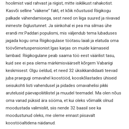
hoolimist vaid rahvast ja riigist, mitte isiklikust rahakotist.
Kasvõi selline “väikene” fakt, et kõik nõustusid Riigikogu
palkade vähendamisega, sest need on liiga suured ja riivavad
inimeste õiglustunnet. Ja siinkohal ei pea ma silmas ühe
erandi mr.Paddari populismi, mis väljendub tema lubaduses
jagada kogu oma Riigikogulase töötasu laiali ja elatuda oma
töövõimetuspensionist.Igas karjas on muide kärnaseid
lambaid. Riigikogulane peab saama töö eest väärilist tasu,
kuid see ei pea olema märkimisväärselt kõrgem Vabariigi
keskmisest. Olgu öeldud, et need 32 üksikkandidaati teevad
juba praegugi omavahel koostööd, kooskõlastades ühiseid
seisukohti listi vahendusel ja pidades omavahelisi pikki
arutelusid päevapoliitilistel ja muudel teemadel. Ma olen nõus
oma vanad püksid ära sööma, et kui oleks võimalik olnud
moodustada valimisliit, siis nende 32 baasil see ka
moodustunud oleks, me oleme ennast piisavalt
koostööaltidena näidanud.