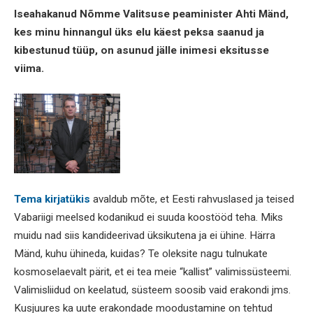
Iseahakanud Nõmme Valitsuse peaminister Ahti Mänd,
kes minu hinnangul üks elu käest peksa saanud ja
kibestunud tüüp, on asunud jälle inimesi eksitusse
viima.
Tema kirjatükis
avaldub mõte, et Eesti rahvuslased ja teised
Vabariigi meelsed kodanikud ei suuda koostööd teha. Miks
muidu nad siis kandideerivad üksikutena ja ei ühine. Härra
Mänd, kuhu ühineda, kuidas? Te oleksite nagu tulnukate
kosmoselaevalt pärit, et ei tea meie “kallist” valimissüsteemi.
Valimisliidud on keelatud, süsteem soosib vaid erakondi jms.
Kusjuures ka uute erakondade moodustamine on tehtud