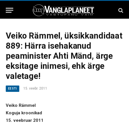
Veiko Rämmel, üksikkandidaat
889: Härra isehakanud
peaminister Ahti Mänd, ärge
eksitage inimesi, ehk ärge
valetage!
15. veebr. 2011
EESTI
Veiko Rämmel
Koguja kroonikad
15. veebruar 2011