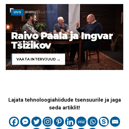
UUS
Raivo Paala ja Ingvar
Tšižikov
VAATA INTERVJUUD
Lajata tehnoloogiahiidude tsensuurile ja jaga
seda artiklit!