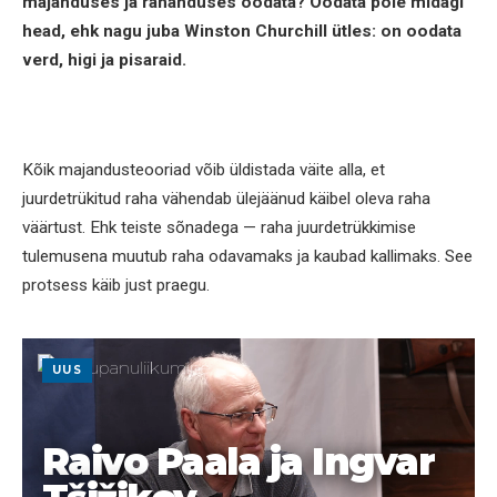
majanduses ja rahanduses oodata? Oodata pole midagi
head, ehk nagu juba Winston Churchill ütles: on oodata
verd, higi ja pisaraid.
Kõik majandusteooriad võib üldistada väite alla, et
juurdetrükitud raha vähendab ülejäänud käibel oleva raha
väärtust. Ehk teiste sõnadega — raha juurdetrükkimise
tulemusena muutub raha odavamaks ja kaubad kallimaks. See
protsess käib just praegu.
UUS
Raivo Paala ja Ingvar