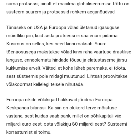
sama protsessi, ainult et maailma globaliseerumise tõttu on
süsteem suurem ja protsessid rohkem aeganõudvad.
Tänaseks on USA ja Euroopa võlad ületanud igasuguse
mõistliku piiri, kuid seda protsessi ei saa enam pidama.
Küsimus on selles, kes need kinni maksab. Suure
tõenäosusega makstakse võlad kinni raha väärtuse drastilise
languse, enneolematu hindade tõusu ja elatustaseme järsu
kukkumise arvelt. Väited, et kohe läheb paremaks, ei tööta,
sest süsteemis pole midagi muutunud. Lihtsalt proovitakse
võlakoormat kellelegi teisele nihutada.
Euroopa riikide võlakirjad hakkavad jõudma Euroopa
Keskpanga bilanssi. Ka siin on olukord terve mõistuse
vastane, sest kuidas saab pank, millel on põhikapitali viie
miljardi euro eest, osta võlakirju 80 miljardi eest? Süsteemi
korrastumist ei toimu.