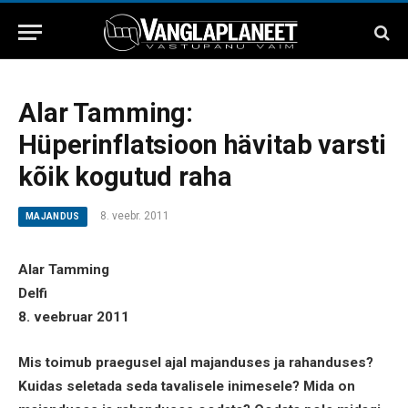
Alar Tamming:
Hüperinflatsioon hävitab varsti
kõik kogutud raha
8. veebr. 2011
MAJANDUS
Alar Tamming
Delfi
8. veebruar 2011
Mis toimub praegusel ajal majanduses ja rahanduses?
Kuidas seletada seda tavalisele inimesele? Mida on