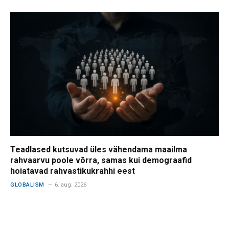
Teadlased kutsuvad üles vähendama maailma
rahvaarvu poole võrra, samas kui demograafid
hoiatavad rahvastikukrahhi eest
GLOBALISM
6. aug. 2026