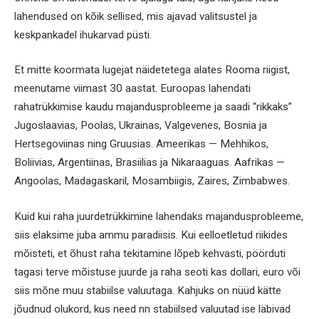
lahendused on kõik sellised, mis ajavad valitsustel ja
keskpankadel ihukarvad püsti.
Et mitte koormata lugejat näidetetega alates Rooma riigist,
meenutame viimast 30 aastat. Euroopas lahendati
rahatrükkimise kaudu majandusprobleeme ja saadi “rikkaks”
Jugoslaavias, Poolas, Ukrainas, Valgevenes, Bosnia ja
Hertsegoviinas ning Gruusias. Ameerikas — Mehhikos,
Boliivias, Argentiinas, Brasiilias ja Nikaraaguas. Aafrikas —
Angoolas, Madagaskaril, Mosambiigis, Zaires, Zimbabwes.
Kuid kui raha juurdetrükkimine lahendaks majandusprobleeme,
siis elaksime juba ammu paradiisis. Kui eelloetletud riikides
mõisteti, et õhust raha tekitamine lõpeb kehvasti, pöörduti
tagasi terve mõistuse juurde ja raha seoti kas dollari, euro või
siis mõne muu stabiilse valuutaga. Kahjuks on nüüd kätte
jõudnud olukord, kus need nn stabiilsed valuutad ise läbivad