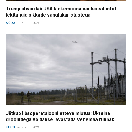
Trump ähvardab USA laskemoonapuudusest infot
lekitanuid pikkade vanglakaristustega
SÕDA
7. aug. 2026
Jätkub libaoperatsiooni ettevalmistus: Ukraina
droonidega võidakse lavastada Venemaa rünnak
EESTI
6. aug. 2026