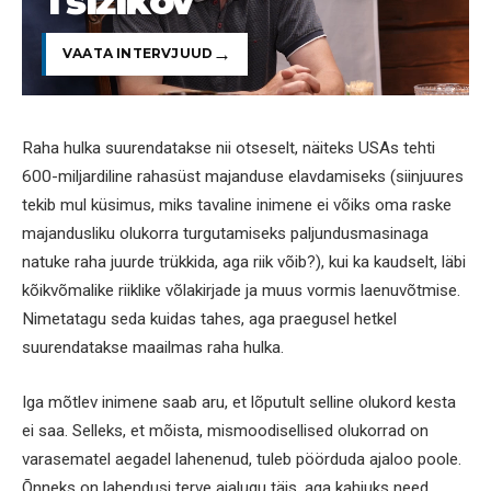
Tšižikov
VAATA INTERVJUUD
Raha hulka suurendatakse nii otseselt, näiteks USAs tehti
600-miljardiline rahasüst majanduse elavdamiseks (siinjuures
tekib mul küsimus, miks tavaline inimene ei võiks oma raske
majandusliku olukorra turgutamiseks paljundusmasinaga
natuke raha juurde trükkida, aga riik võib?), kui ka kaudselt, läbi
kõikvõmalike riiklike võlakirjade ja muus vormis laenuvõtmise.
Nimetatagu seda kuidas tahes, aga praegusel hetkel
suurendatakse maailmas raha hulka.
Iga mõtlev inimene saab aru, et lõputult selline olukord kesta
ei saa. Selleks, et mõista, mismoodisellised olukorrad on
varasematel aegadel lahenenud, tuleb pöörduda ajaloo poole.
Õnneks on lahendusi terve ajalugu täis, aga kahjuks need