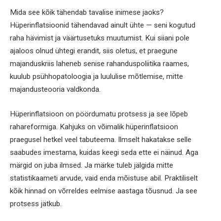
Mida see kõik tähendab tavalise inimese jaoks?
Hüperinflatsioonid tähendavad ainult ühte — seni kogutud
raha hävimist ja väärtusetuks muutumist. Kui siiani pole
ajaloos olnud ühtegi erandit, siis oletus, et praegune
majanduskriis laheneb senise rahanduspoliitika raames,
kuulub psühhopatoloogia ja luululise mõtlemise, mitte
majandusteooria valdkonda.
Hüperinflatsioon on pöördumatu protsess ja see lõpeb
rahareformiga. Kahjuks on võimalik hüperinflatsioon
praegusel hetkel veel tabuteema. Ilmselt hakatakse selle
saabudes imestama, kuidas keegi seda ette ei näinud. Aga
märgid on juba ilmsed. Ja märke tuleb jälgida mitte
statistikaameti arvude, vaid enda mõistuse abil. Praktiliselt
kõik hinnad on võrreldes eelmise aastaga tõusnud. Ja see
protsess jätkub.