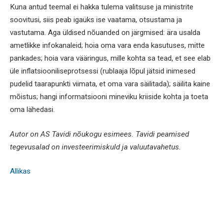
Kuna antud teemal ei hakka tulema valitsuse ja ministrite
soovitusi, siis peab igaüks ise vaatama, otsustama ja
vastutama. Aga üldised nõuanded on järgmised: ära usalda
ametlikke infokanaleid; hoia oma vara enda kasutuses, mitte
pankades; hoia vara vääringus, mille kohta sa tead, et see elab
üle inflatsiooniliseprotsessi (rublaaja lõpul jätsid inimesed
pudelid taarapunkti viimata, et oma vara säilitada); säilita kaine
mõistus; hangi informatsiooni mineviku kriiside kohta ja toeta
oma lähedasi.
Autor on AS Tavidi nõukogu esimees. Tavidi peamised
tegevusalad on investeerimiskuld ja valuutavahetus.
Allikas