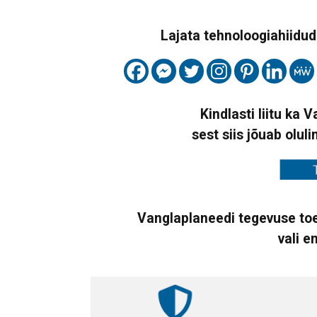
Lajata tehnoloogiahiidude
Kindlasti liitu ka 
sest siis jõuab oluli
Vanglaplaneedi tegevuse toe
vali e