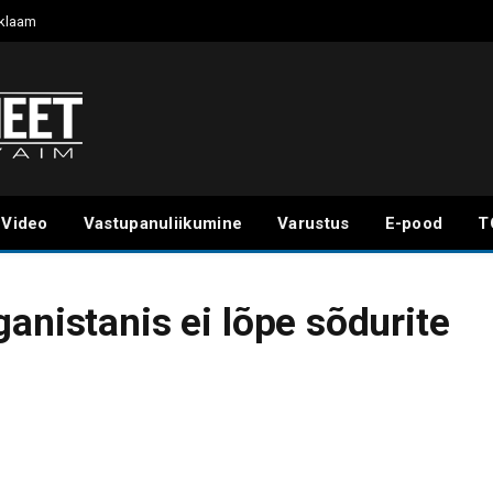
klaam
Video
Vastupanuliikumine
Varustus
E-pood
T
anistanis ei lõpe sõdurite