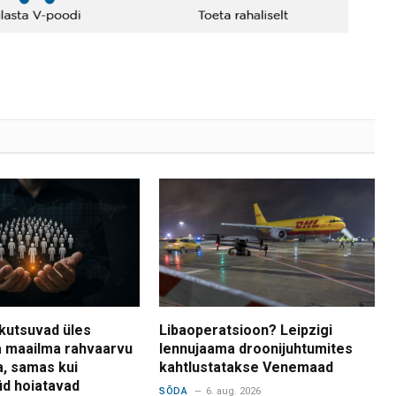
kutsuvad üles
Libaoperatsioon? Leipzigi
 maailma rahvaarvu
lennujaama droonijuhtumites
a, samas kui
kahtlustatakse Venemaad
d hoiatavad
SÕDA
6. aug. 2026