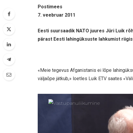
Postimees
7. veebruar 2011
Eesti suursaadik NATO juures Jüri Luik rõh
pärast Eesti lahingüksuste lahkumist riigis
«Meie tegevus Afganistanis ei lõpe lahingüks
väljaõpe jätkub,» loetles Luik ETV saates «Väl