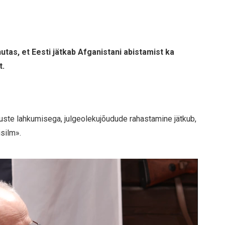
utas, et Eesti jätkab Afganistani abistamist ka
t.
uste lahkumisega, julgeolekujõudude rahastamine jätkub,
isilm».