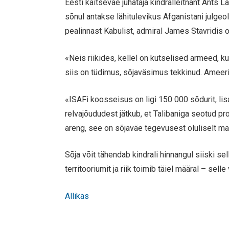
Eesti kaitseväe juhataja kindralleitnant Ants 
sõnul antakse lähitulevikus Afganistani julgeol
pealinnast Kabulist, admiral James Stavridis 
«Neis riikides, kellel on kutselised armeed, 
siis on tüdimus, sõjaväsimus tekkinud. Ameeri
«ISAFi koosseisus on ligi 150 000 sõdurit, l
relvajõududest jätkub, et Talibaniga seotud pr
areng, see on sõjaväe tegevusest oluliselt ma
Sõja võit tähendab kindrali hinnangul siiski se
territooriumit ja riik toimib täiel määral – sel
Allikas