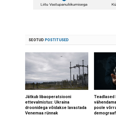
SEOTUD
POSTITUSED
Jätkub libaoperatsiooni
Teadlased 
ettevalmistus: Ukraina
vähendama
droonidega võidakse lavastada
poole võrr
Venemaa rünnak
demograafi