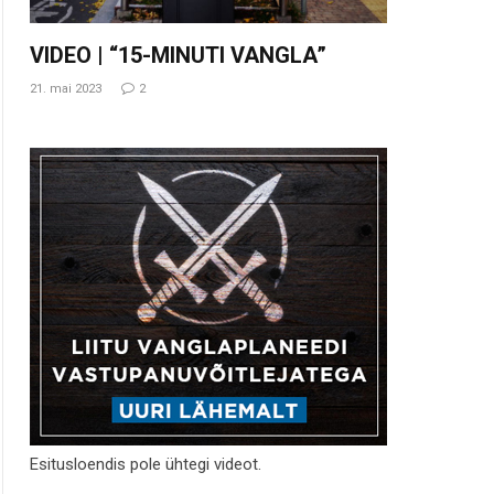
VIDEO | “15-MINUTI VANGLA”
21. mai 2023
2
Esitusloendis pole ühtegi videot.