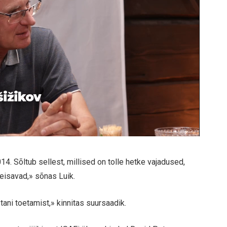
šižikov
4. Sõltub sellest, millised on tolle hetke vajadused,
eisavad,» sõnas Luik.
tani toetamist,» kinnitas suursaadik.