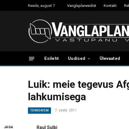
Reede, august 7
Vanglaplaneedist
Kontakt
Re
Esileht
Uudised
Ülevaated
Luik: meie tegevus Afg
lahkumisega
7. veebr. 2011
TERRORISM
Raul Sulbi
JAGA