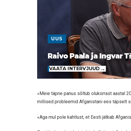
UUS
Raivo Paala ja Ingvar T
VAATA INTERVJUUD
«Meie täpne panus sõltub olukorrast aastal 201
millised probleemid Afganistani ees täpselt s
«Aga mul pole kahtlust, et Eesti jätkab Afganis