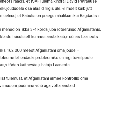
Laaneots rääkis, et ISAFi ülema kindral David Petraeuse
ekujõududele osa alasid riigis üle. «Ilmselt käib jutt
on öelnud, et Kabulis on praegu rahulikum kui Bagdadis.»
kui mehed on ikka 3-4 korda juba roteerunud Afganistanis,
klastel sisuliselt kümnes aasta käib,» sõnas Laaneots.
isaks 162 000 meest Afganistani oma jõude –
obleeme lahendada, probleemiks on riigi tsiviilpoole
as,» tõdes kaitseväe juhataja Laaneots.
llist tulemust, et Afganistani armee kontrollib oma
le viimaseni jõudmine võib aga võtta aastaid.