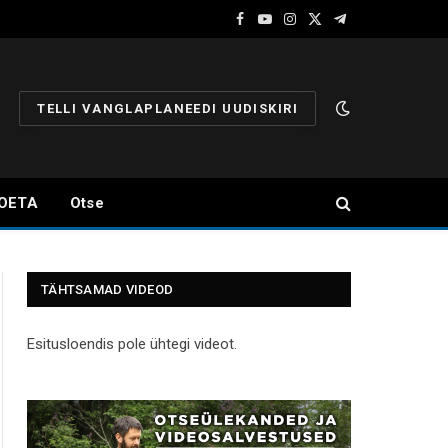
Facebook
YouTube
Instagram
X
Telegram
(Twitter)
TELLI VANGLAPLANEEDI UUDISKIRI
OETA
Otse
TÄHTSAMAD VIDEOD
Esitusloendis pole ühtegi videot.