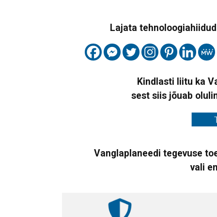
Lajata tehnoloogiahiidude
Kindlasti liitu ka 
sest siis jõuab oluli
Vanglaplaneedi tegevuse toe
vali e