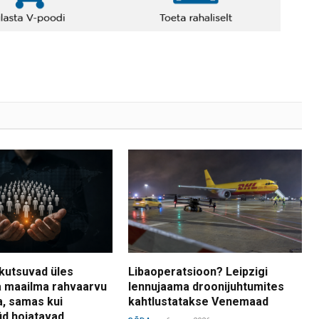
kutsuvad üles
Libaoperatsioon? Leipzigi
 maailma rahvaarvu
lennujaama droonijuhtumites
a, samas kui
kahtlustatakse Venemaad
d hoiatavad