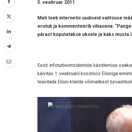
5. veebruar 2011
Mati loeb internetis uudiseid valitsuse m
erutub ja kommenteerib vihasena: “Pang
pärast koputatakse uksele ja kaks musta ü
Eesti infoturbeintsidentide käsitlemise os
käivitas 1. veebruaril koostöös Elioniga enneta
teavitada Elioni kliente võimalikest turvaohtud