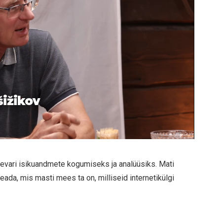
šižikov
ttevari isikuandmete kogumiseks ja analüüsiks. Mati
eada, mis masti mees ta on, milliseid internetikülgi