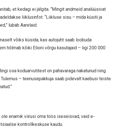
nitab, et kedagi ei jälgita. “Mingit andmeid analüüsivat
eldakse liiklusinfot. “Liikluse sisu – mida küsiti ja
ed,” lubab Aarelaid.
rnaselt võiks küsida, kas autojuht saab loobuda
eem hõlmab kõiki Elioni võrgu kasutajaid – ligi 200 000
Mingi osa koduarvutitest on pahavaraga nakatunud ning
id. Tulemus – teenusepakkuja saab pidevalt kaebusi teiste
natud.”
i ole enamik viirusi oma töös iseseisvad, vaid e-
petsiaalse kontrollkeskuse kaudu.