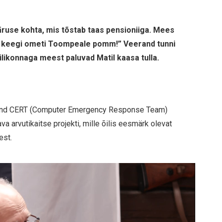
ääruse kohta, mis tõstab taas pensioniiga. Mees
e keegi ometi Toompeale pomm!” Veerand tunni
likonnaga meest paluvad Matil kaasa tulla.
akond CERT (Computer Emergency Response Team)
va arvutikaitse projekti, mille õilis eesmärk olevat
est.