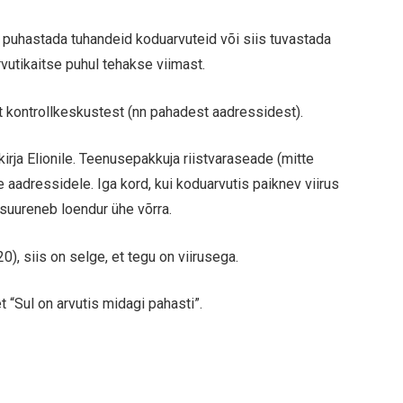
ja puhastada tuhandeid koduarvuteid või siis tuvastada
rvutikaitse puhul tehakse viimast.
st kontrollkeskustest (nn pahadest aadressidest).
rja Elionile. Teenusepakkuja riistvaraseade (mitte
adressidele. Iga kord, kui koduarvutis paiknev viirus
suureneb loendur ühe võrra.
0), siis on selge, et tegu on viirusega.
t “Sul on arvutis midagi pahasti”.