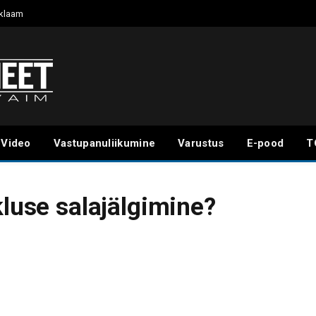
klaam
Video
Vastupanuliikumine
Varustus
E-pood
T
kluse salajälgimine?