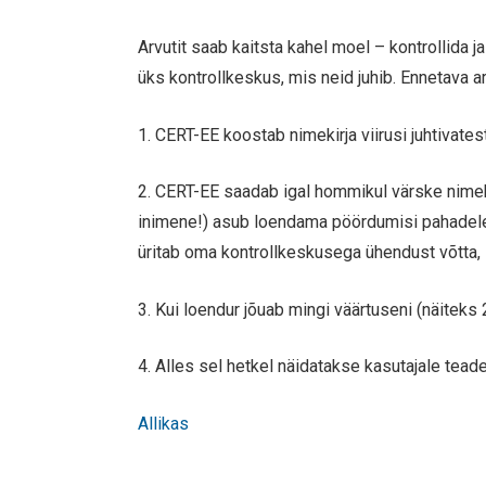
Arvutit saab kaitsta kahel moel – kontrollida 
üks kontrollkeskus, mis neid juhib. Ennetava a
1. CERT-EE koostab nimekirja viirusi juhtivate
2. CERT-EE saadab igal hommikul värske nimeki
inimene!) asub loendama pöördumisi pahadele a
üritab oma kontrollkeskusega ühendust võtta, 
3. Kui loendur jõuab mingi väärtuseni (näiteks 2
4. Alles sel hetkel näidatakse kasutajale teade
Allikas