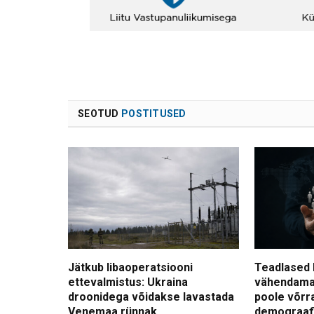
SEOTUD
POSTITUSED
Jätkub libaoperatsiooni
Teadlased 
ettevalmistus: Ukraina
vähendama
droonidega võidakse lavastada
poole võrr
Venemaa rünnak
demograafi