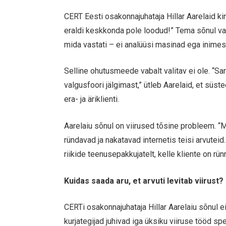
CERT Eesti osakonnajuhataja Hillar Aarelaid kin
eraldi keskkonda pole loodud!” Tema sõnul vaad
mida vastati – ei analüüsi masinad ega inimes
Selline ohutusmeede vabalt valitav ei ole. “Sa
valgusfoori jälgimast,” ütleb Aarelaid, et süst
era- ja äriklienti.
Aarelaiu sõnul on viirused tõsine probleem. “
ründavad ja nakatavad internetis teisi arvute
riikide teenusepakkujatelt, kelle kliente on rün
Kuidas saada aru, et arvuti levitab viirust?
CERTi osakonnajuhataja Hillar Aarelaiu sõnul e
kurjategijad juhivad iga üksiku viiruse tööd s