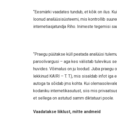
“Eesmärki vaadates tundub, et kõik on ilus. Ku
loonud analüüsisüsteemi, mis kontrollib suurem
internetiasjatundja Riho. Inimeste tegemisi sa
“Praegu püütakse küll peatada analüüsi tulemu
paroolivargusi – aga kes välistab tulevikus s
huvides. Võimalus on ju loodud. Juba praegu 
lekkinud KAIRI – T. T.), mis sisaldab infot iga e
autoga ta sõidab jms kohta. Kui olemasoleval
kodaniku internetikasutust, siis mis privaatsu
et sellega on astutud samm diktatuuri poole.
Vaadatakse liiklust, mitte andmeid