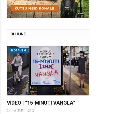
OLULINE
GLOBALISM
VIDEO | “15-MINUTI VANGLA”
21. mai 2023
2