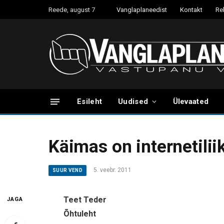
Reede, august 7
Vanglaplaneedist
Kontakt
Re
Esileht
Uudised
Ülevaated
Käimas on internetilii
5. veebr. 2011
SUUR VEND
Teet Teder
JAGA
Õhtuleht