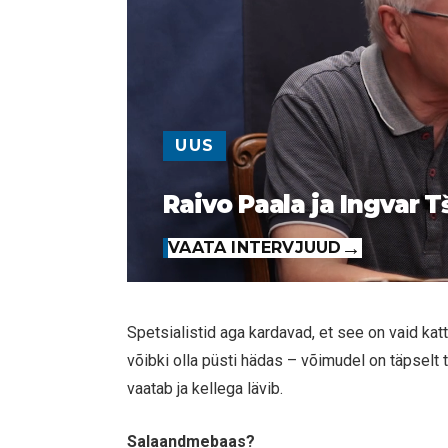
UUS
Raivo Paala ja Ingvar T
VAATA INTERVJUUD
Spetsialistid aga kardavad, et see on vaid ka
võibki olla püsti hädas – võimudel on täpselt t
vaatab ja kellega lävib.
Salaandmebaas?