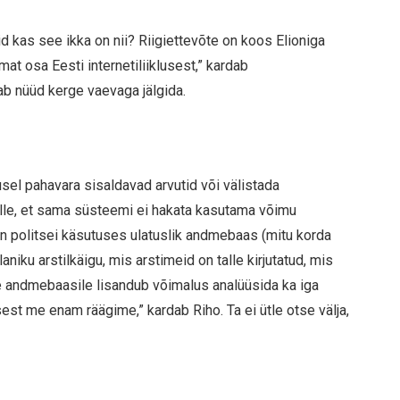
id kas see ikka on nii? Riigiettevõte on koos Elioniga
at osa Eesti internetiliiklusest,” kardab
ab nüüd kerge vaevaga jälgida.
sel pahavara sisaldavad arvutid või välistada
elle, et sama süsteemi ei hakata kasutama võimu
on politsei käsutuses ulatuslik andmebaas (mitu korda
laniku arstilkäigu, mis arstimeid on talle kirjutatud, mis
e andmebaasile lisandub võimalus analüüsida ka iga
sest me enam räägime,” kardab Riho. Ta ei ütle otse välja,