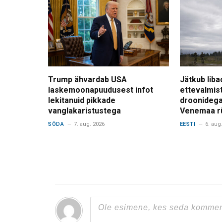
Trump ähvardab USA
Jätkub liba
laskemoonapuudusest infot
ettevalmis
lekitanuid pikkade
droonidega
vanglakaristustega
Venemaa r
SÕDA
7. aug. 2026
EESTI
6. aug