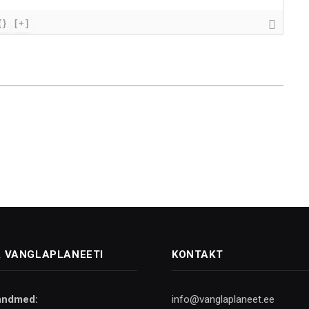
{}
[+]
 VANGLAPLANEETI
KONTAKT
andmed:
info@vanglaplaneet.ee