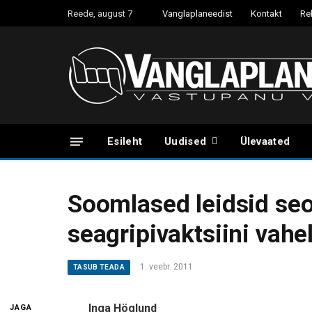
Reede, august 7
Vanglaplaneedist
Kontakt
Re
Esileht
Uudised
Ülevaated
Soomlased leidsid seo
seagripivaktsiini vahe
1. veebr. 2011
TASUB TEADA
Inga Höglund
JAGA