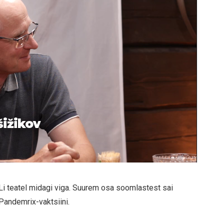
šižikov
Li teatel midagi viga. Suurem osa soomlastest sai
Pandemrix-vaktsiini.