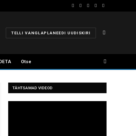
Facebook
YouTube
Instagram
X
Telegram
(Twitter)
TELLI VANGLAPLANEEDI UUDISKIRI
OETA
Otse
TÄHTSAMAD VIDEOD