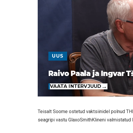
UUS
Raivo Paala ja Ingvar T
VAATA INTERVJUUD
Teisalt Soome ostetud vaktsiinidel polnud TH
seagripi vastu GlaxoSmithKlineni valmistatud 