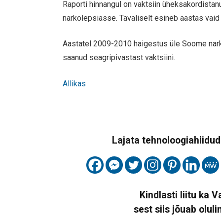
Raporti hinnangul on vaktsiin üheksakordistan
narkolepsiasse. Tavaliselt esineb aastas vaid 
Aastatel 2009-2010 haigestus üle Soome narkol
saanud seagripivastast vaktsiini.
Allikas
Lajata tehnoloogiahiidude
Kindlasti liitu ka 
sest siis jõuab oluli