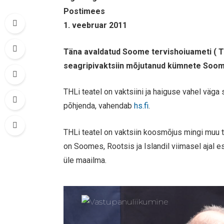
Postimees
1. veebruar 2011
Täna avaldatud Soome tervishoiuameti ( T
seagripivaktsiin mõjutanud kümnete Soom
THLi teatel on vaktsiini ja haiguse vahel väga
põhjenda, vahendab
hs.fi
.
THLi teatel on vaktsiin koosmõjus mingi muu t
on Soomes, Rootsis ja Islandil viimasel ajal es
üle maailma.