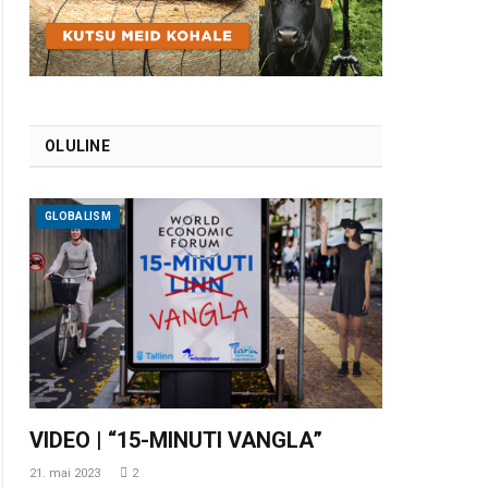
OLULINE
GLOBALISM
VIDEO | “15-MINUTI VANGLA”
21. mai 2023
2