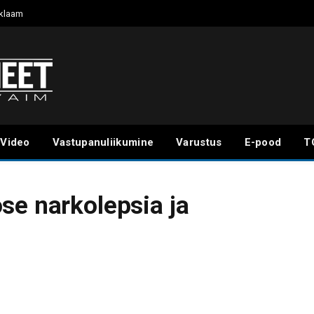
klaam
Video
Vastupanuliikumine
Varustus
E-pood
T
se narkolepsia ja
l