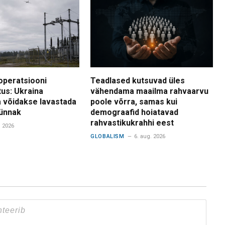
operatsiooni
Teadlased kutsuvad üles
tus: Ukraina
vähendama maailma rahvaarvu
 võidakse lavastada
poole võrra, samas kui
ünnak
demograafid hoiatavad
rahvastikukrahhi eest
. 2026
GLOBALISM
6. aug. 2026