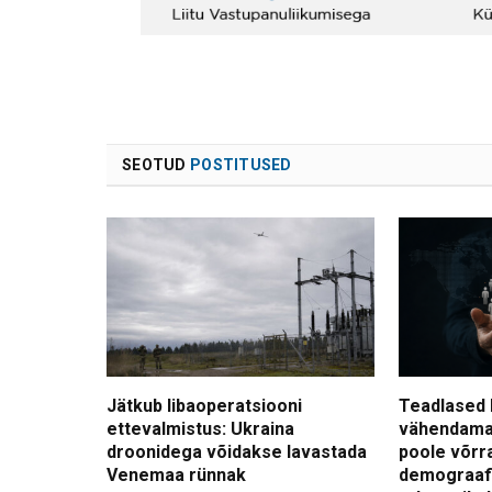
SEOTUD
POSTITUSED
Jätkub libaoperatsiooni
Teadlased 
ettevalmistus: Ukraina
vähendama
droonidega võidakse lavastada
poole võrr
Venemaa rünnak
demograafi