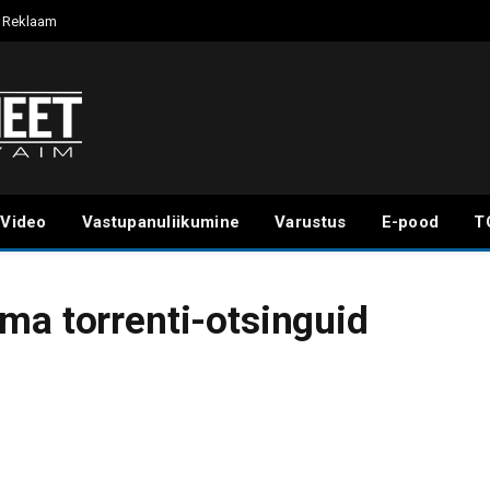
Reklaam
Video
Vastupanuliikumine
Varustus
E-pood
T
ma torrenti-otsinguid