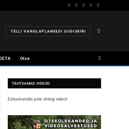
Facebook
YouTube
Instagram
X
Telegram
(Twitter)
TELLI VANGLAPLANEEDI UUDISKIRI
OETA
Otse
TÄHTSAMAD VIDEOD
Esitusloendis pole ühtegi videot.