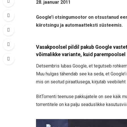
28. jaanuar 2011
Google’i otsingumootor on otsustanud eem
kiirotsingu ja automaatteksti süsteemis.
Vasakpoolsel pildil pakub Google vast
võimalikke variante, kuid parempoolsel
Detsembris lubas Google, et tegutseb rohkem s
Muu hulgas tähendab see ka seda, et Google’i
mis on seotud piraatlusega, kirjutab veebileht
BitTorrenti teenuse pakkujatele on see käik mu
torrentitele on ka palju seaduslikke kasutusvii