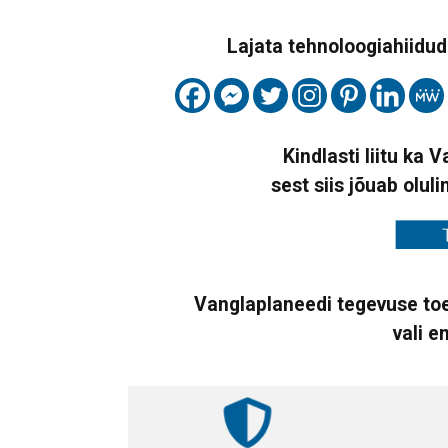
Lajata tehnoloogiahiidude
Kindlasti liitu ka 
sest siis jõuab oluli
Vanglaplaneedi tegevuse toe
vali e