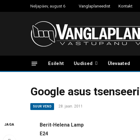
Neljapäev, august 6
Vanglaplaneedist
Kontakt
Esileht
Uudised
Ülevaated
Google asus tsenseeri
28. jaan. 2011
SUUR VEND
Berit-Helena Lamp
JAGA
E24