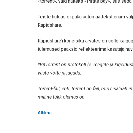
«torrent», vaid näiteks «Pirate bay», siis sed
Teiste hulgas ei paku automaattekst enam väl
Rapidshare.
Rapidshare’i kõneisiku arvates on selle käigu
tulemused peaksid reflekteerima kasutaja huve,
*BitTorrent on protokoll (e. reeglite ja kirjel
vastu võtta ja jagada.
Torrent-fail, ehk .torrent on fail, mis sisaldab in
milline tükk olemas on.
Allikas