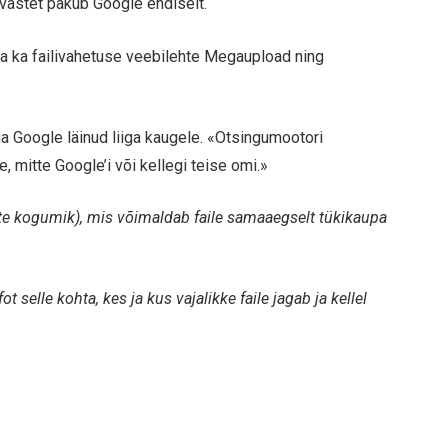
a vastet pakub Google endiselt.
ja ka failivahetuse veebilehte Megaupload ning
ga Google läinud liiga kaugele. «Otsingumootori
 mitte Google’i või kellegi teise omi.»
duste kogumik), mis võimaldab faile samaaegselt tükikaupa
fot selle kohta, kes ja kus vajalikke faile jagab ja kellel