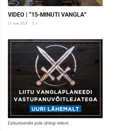
VIDEO | “15-MINUTI VANGLA”
21. mai 2023
2
Esitusloendis pole ühtegi videot.