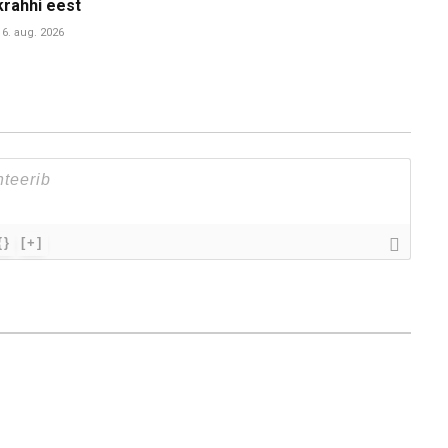
krahhi eest
6. aug. 2026
{}
[+]