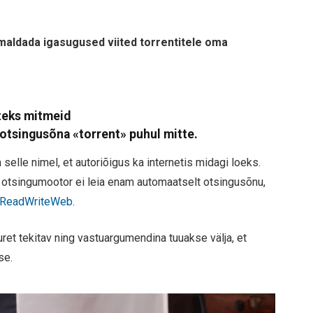
aldada igasugused viited torrentitele oma
eteks mitmeid
 otsingusõna «torrent» puhul mitte.
elle nimel, et autoriõigus ka internetis midagi loeks.
 otsingumootor ei leia enam automaatselt otsingusõnu,
ReadWriteWeb
.
ret tekitav ning vastuargumendina tuuakse välja, et
se.