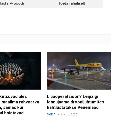
kutsuvad üles
Libaoperatsioon? Leipzigi
 maailma rahvaarvu
lennujaama droonijuhtumites
a, samas kui
kahtlustatakse Venemaad
d hoiatavad
SÕDA
6. aug. 2026