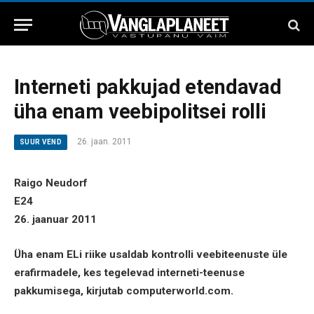
Interneti pakkujad etendavad
üha enam veebipolitsei rolli
26. jaan. 2011
SUUR VEND
Raigo Neudorf
E24
26. jaanuar 2011
Üha enam ELi riike usaldab kontrolli veebiteenuste üle
erafirmadele, kes tegelevad interneti-teenuse
pakkumisega, kirjutab computerworld.com.