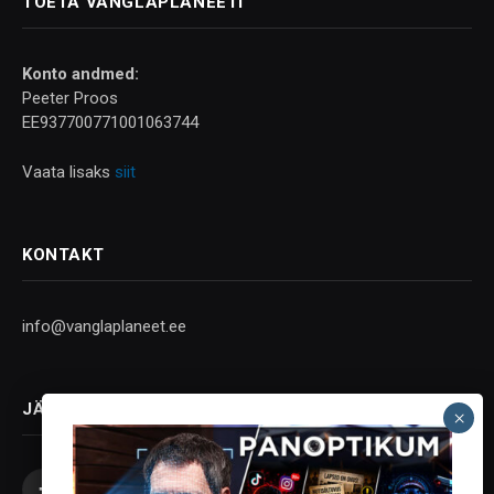
TOETA VANGLAPLANEETI
Konto andmed:
Peeter Proos
EE937700771001063744
Vaata lisaks
siit
KONTAKT
info@vanglaplaneet.ee
JÄLGI SOTSIAALMEEDIAS