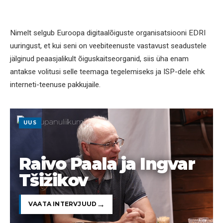
Nimelt selgub Euroopa digitaalõiguste organisatsiooni EDRI
uuringust, et kui seni on veebiteenuste vastavust seadustele
jälginud peaasjalikult õiguskaitseorganid, siis üha enam
antakse volitusi selle teemaga tegelemiseks ja ISP-dele ehk
interneti-teenuse pakkujaile.
UUS
Raivo Paala ja Ingvar
Tšižikov
VAATA INTERVJUUD