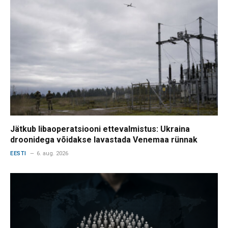
Jätkub libaoperatsiooni ettevalmistus: Ukraina
droonidega võidakse lavastada Venemaa rünnak
EESTI
6. aug. 2026