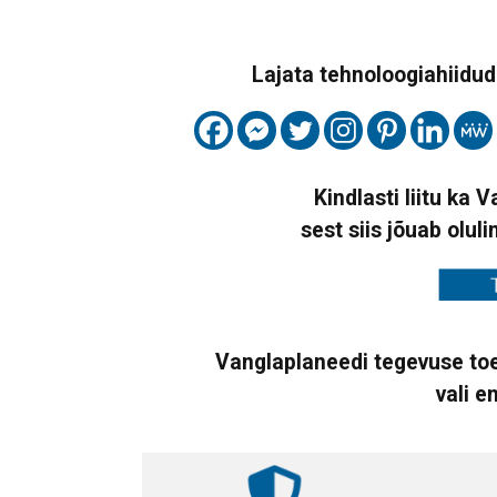
Lajata tehnoloogiahiidude
Kindlasti liitu ka 
sest siis jõuab oluli
Vanglaplaneedi tegevuse toe
vali e