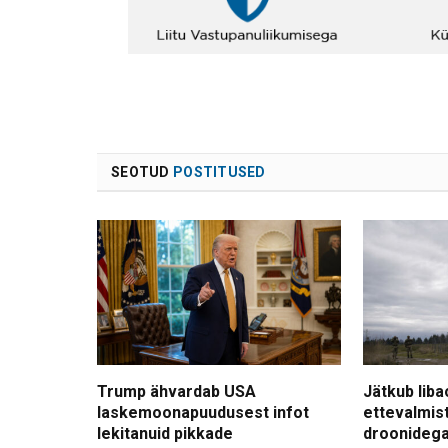
SEOTUD
POSTITUSED
Trump ähvardab USA
Jätkub liba
laskemoonapuudusest infot
ettevalmis
lekitanuid pikkade
droonidega