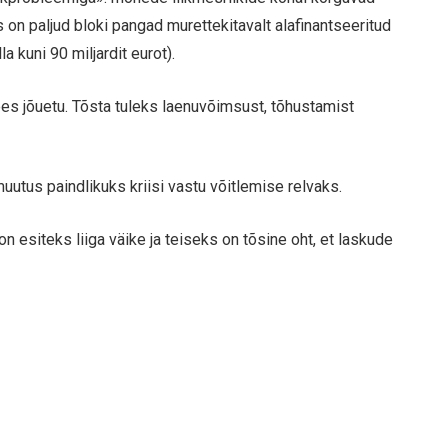
s on paljud bloki pangad murettekitavalt alafinantseeritud
a kuni 90 miljardit eurot).
s jõuetu. Tõsta tuleks laenuvõimsust, tõhustamist
muutus paindlikuks kriisi vastu võitlemise relvaks.
 esiteks liiga väike ja teiseks on tõsine oht, et laskude