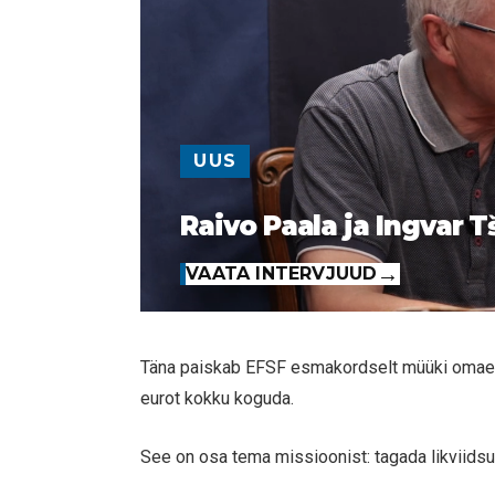
UUS
Raivo Paala ja Ingvar T
VAATA INTERVJUUD
Täna paiskab EFSF esmakordselt müüki omaenda v
eurot kokku koguda.
See on osa tema missioonist: tagada likviidsust 