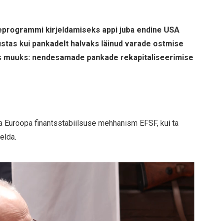
eprogrammi kirjeldamiseks appi juba endine USA
stas kui pankadelt halvaks läinud varade ostmise
is muuks: nendesamade pankade rekapitaliseerimise
 Euroopa finantsstabiilsuse mehhanism EFSF, kui ta
elda.