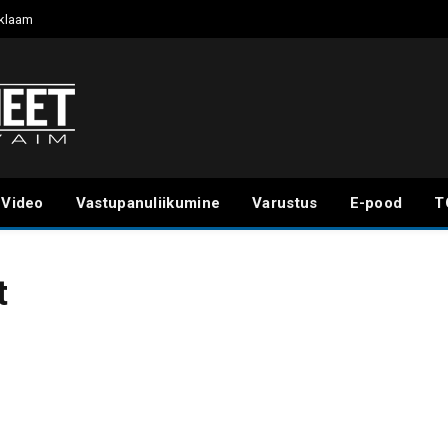
klaam
Video
Vastupanuliikumine
Varustus
E-pood
T
t