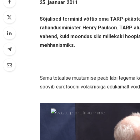
25. jaanuar 2011
Sõjalised terminid võttis oma TARP-pääst
rahandusminister Henry Paulson. TARP alu
vahend, kuid moondus siis millekski hoop
mehhanismiks.
Sama totaalse muutumise peab läbi tegema ka
soovib eurotsooni võlakriisiga edukamalt võid