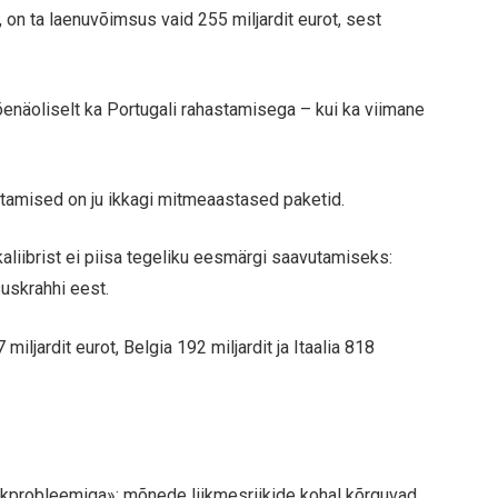
, on ta laenuvõimsus vaid 255 miljardit eurot, sest
enäoliselt ka Portugali rahastamisega – kui ka viimane
itamised on ju ikkagi mitmeaastased paketid.
liibrist ei piisa tegeliku eesmärgi saavutamiseks:
suskrahhi eest.
ljardit eurot, Belgia 192 miljardit ja Itaalia 818
ksikprobleemiga»: mõnede liikmesriikide kohal kõrguvad