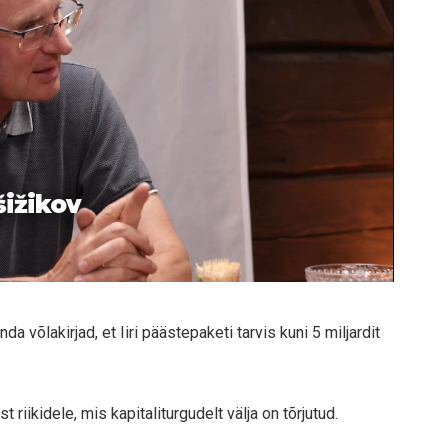
šižikov
õlakirjad, et Iiri päästepaketi tarvis kuni 5 miljardit
riikidele, mis kapitaliturgudelt välja on tõrjutud.