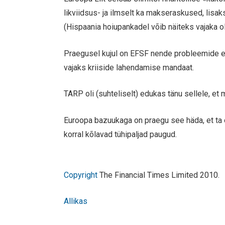
likviidsus- ja ilmselt ka makseraskused, lisak
(Hispaania hoiupankadel võib näiteks vajaka oll
Praegusel kujul on EFSF nende probleemide ee
vajaks kriiside lahendamise mandaat.
TARP oli (suhteliselt) edukas tänu sellele, et 
Euroopa bazuukaga on praegu see häda, et ta on
korral kõlavad tühipaljad paugud.
Copyright
The Financial Times Limited 2010.
Allikas