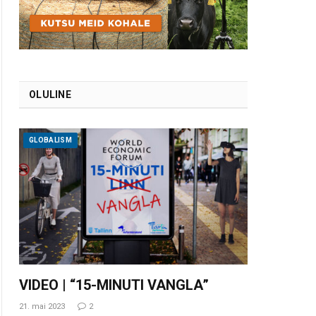
OLULINE
GLOBALISM
VIDEO | “15-MINUTI VANGLA”
21. mai 2023
2