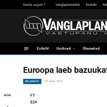
Reede, august 7
Vanglaplaneedist
Kontakt
Re
Esileht
Uudised
Ülevaated
Euroopa laeb bazuuka
25. jaan. 2011
MAJANDUS
FT
JAGA
E24