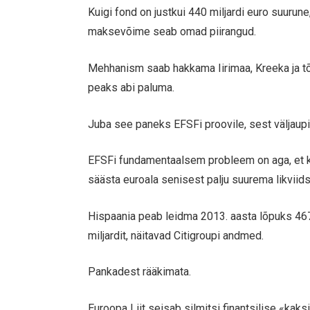
Kuigi fond on justkui 440 miljardi euro suurune
maksevõime seab omad piirangud.
Mehhanism saab hakkama Iirimaa, Kreeka ja tõ
peaks abi paluma.
Juba see paneks EFSFi proovile, sest väljaup
EFSFi fundamentaalsem probleem on aga, et ka
säästa euroala senisest palju suurema likviid
Hispaania peab leidma 2013. aasta lõpuks 467 mi
miljardit, näitavad Citigroupi andmed.
Pankadest rääkimata.
Euroopa Liit seisab silmitsi finantsilise «ka