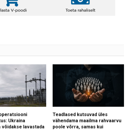
operatsiooni
Teadlased kutsuvad üles
tus: Ukraina
vähendama maailma rahvaarvu
 võidakse lavastada
poole võrra, samas kui