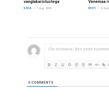
vanglakaristustega
Venemaa r
SÕDA
7. aug. 2026
EESTI
6. aug
0
COMMENTS