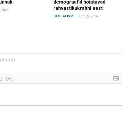
ünnak
demograafid hoiatavad
rahvastikukrahhi eest
. 2026
GLOBALISM
6. aug. 2026
{}
[+]