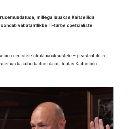
ärusemuudatuse, millega luuakse Kaitseliidu
oondab vabatahtlikke IT-turbe spetsialiste.
iidu senistele struktuuriüksustele – peastaabile ja
osseisus ka küberkaitse üksus, teatas Kaitseliidu