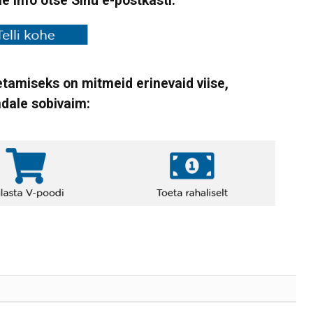
ne info otse Sinu e-postkasti.
tamiseks on mitmeid erinevaid viise,
ndale sobivaim: