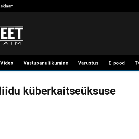
Reklaam
Video
Vastupanuliikumine
Varustus
E-pood
T
eliidu küberkaitseüksuse