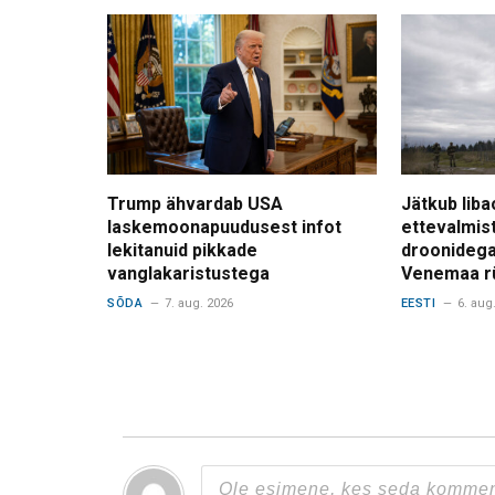
Trump ähvardab USA
Jätkub liba
laskemoonapuudusest infot
ettevalmis
lekitanuid pikkade
droonidega
vanglakaristustega
Venemaa r
SÕDA
7. aug. 2026
EESTI
6. aug