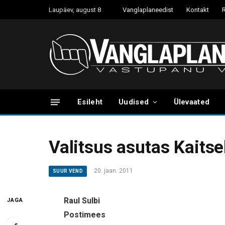
Laupäev, august 8
Vanglaplaneedist
Kontakt
Esileht
Uudised
Ülevaated
Valitsus asutas Kaits
20. jaan. 2011
SUUR VEND
Raul Sulbi
JAGA
Postimees