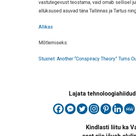
vastutegevust teostama, vaid omab sellisel juh
allüksused asuvad täna Tallinnas ja Tartus nin
Allikas
Mõtlemiseks:
Stuxnet: Another “Conspiracy Theory” Turns O
Lajata tehnoloogiahiidude
Kindlasti liitu ka 