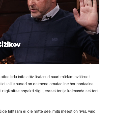
šižikov
itseliidu initsiatiiv äratanud suurt märkimisväärset
liidu allüksused on esimene omataoline horisontaalne
iigikaitse aspekti riigi-, erasektori ja kolmanda sektori
ige tähtsam ei ole mitte see, mitu meest on rivis, vaid