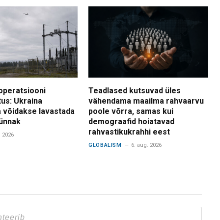
operatsiooni
Teadlased kutsuvad üles
tus: Ukraina
vähendama maailma rahvaarvu
 võidakse lavastada
poole võrra, samas kui
ünnak
demograafid hoiatavad
rahvastikukrahhi eest
. 2026
GLOBALISM
6. aug. 2026