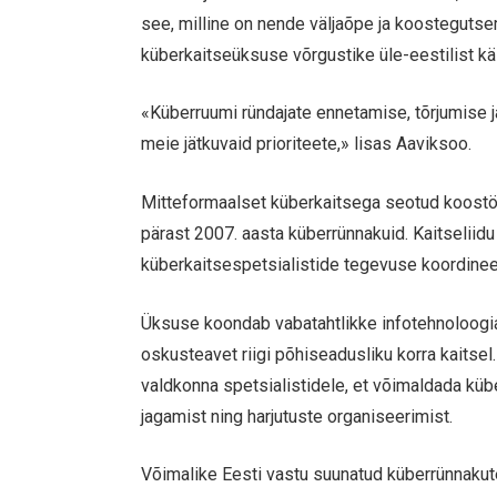
see, milline on nende väljaõpe ja koostegutse
küberkaitseüksuse võrgustike üle-eestilist käi
«Küberruumi ründajate ennetamise, tõrjumise 
meie jätkuvaid prioriteete,» lisas Aaviksoo.
Mitteformaalset küberkaitsega seotud koostö
pärast 2007. aasta küberrünnakuid. Kaitseliidu
küberkaitsespetsialistide tegevuse koordineer
Üksuse koondab vabatahtlikke infotehnoloogia t
oskusteavet riigi põhiseadusliku korra kaitsel
valdkonna spetsialistidele, et võimaldada küb
jagamist ning harjutuste organiseerimist.
Võimalike Eesti vastu suunatud küberrünnakute