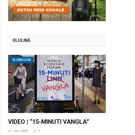
OLULINE
GLOBALISM
VIDEO | “15-MINUTI VANGLA”
21. mai 2023
2