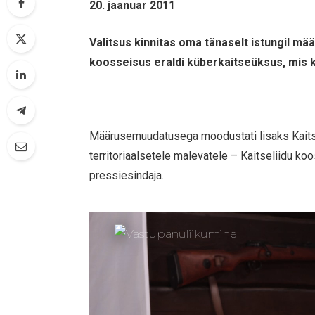
20. jaanuar 2011
Valitsus kinnitas oma tänaselt istungil mä
koosseisus eraldi küberkaitseüksus, mis k
Määrusemuudatusega moodustati lisaks Kaitsel
territoriaalsetele malevatele – Kaitseliidu ko
pressiesindaja.