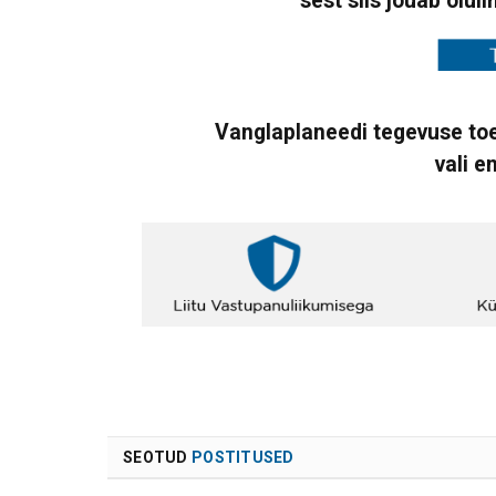
sest siis jõuab oluli
Vanglaplaneedi tegevuse toe
vali e
SEOTUD
POSTITUSED