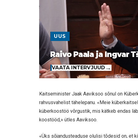
UUS
Raivo Paala ja Ingvar T
VAATA INTERVJUUD
Kaitseminister Jaak Aaviksoo sõnul on Küberka
rahvusvahelist tähelepanu. «Meie küberkaitse
küberkoostöö võrgustik, mis kätkeb endas läbi r
koostööd,» ütles Aaviksoo.
«Üks sõjandusteaduse olulisi tõdesid on, et kõ