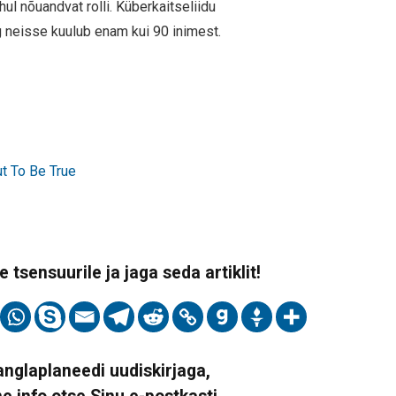
ul nõuandvat rolli. Küberkaitseliidu
g neisse kuulub enam kui 90 inimest.
ut To Be True
 tsensuurile ja jaga seda artiklit!
Vanglaplaneedi uudiskirjaga,