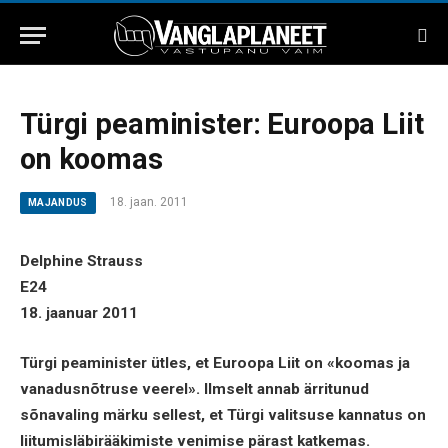
Türgi peaminister: Euroopa Liit
on koomas
18. jaan. 2011
MAJANDUS
Delphine Strauss
E24
18. jaanuar 2011
Türgi peaminister ütles, et Euroopa Liit on «koomas ja
vanadusnõtruse veerel». Ilmselt annab ärritunud
sõnavaling märku sellest, et Türgi valitsuse kannatus on
liitumisläbirääkimiste venimise pärast katkemas.