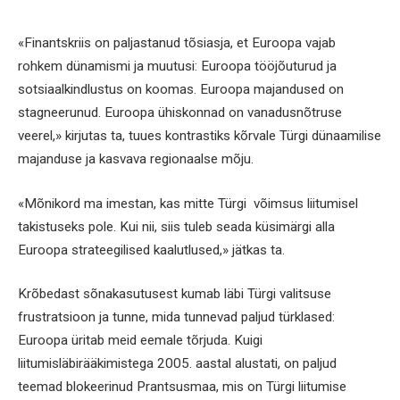
«Finantskriis on paljastanud tõsiasja, et Euroopa vajab
rohkem dünamismi ja muutusi: Euroopa tööjõuturud ja
sotsiaalkindlustus on koomas. Euroopa majandused on
stagneerunud. Euroopa ühiskonnad on vanadusnõtruse
veerel,» kirjutas ta, tuues kontrastiks kõrvale Türgi dünaamilise
majanduse ja kasvava regionaalse mõju.
«Mõnikord ma imestan, kas mitte Türgi võimsus liitumisel
takistuseks pole. Kui nii, siis tuleb seada küsimärgi alla
Euroopa strateegilised kaalutlused,» jätkas ta.
Krõbedast sõnakasutusest kumab läbi Türgi valitsuse
frustratsioon ja tunne, mida tunnevad paljud türklased:
Euroopa üritab meid eemale tõrjuda. Kuigi
liitumisläbirääkimistega 2005. aastal alustati, on paljud
teemad blokeerinud Prantsusmaa, mis on Türgi liitumise