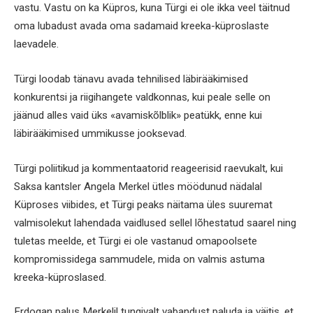
vastu. Vastu on ka Küpros, kuna Türgi ei ole ikka veel täitnud
oma lubadust avada oma sadamaid kreeka-küproslaste
laevadele.
Türgi loodab tänavu avada tehnilised läbirääkimised
konkurentsi ja riigihangete valdkonnas, kui peale selle on
jäänud alles vaid üks «avamiskõlblik» peatükk, enne kui
läbirääkimised ummikusse jooksevad.
Türgi poliitikud ja kommentaatorid reageerisid raevukalt, kui
Saksa kantsler Angela Merkel ütles möödunud nädalal
Küproses viibides, et Türgi peaks näitama üles suuremat
valmisolekut lahendada vaidlused sellel lõhestatud saarel ning
tuletas meelde, et Türgi ei ole vastanud omapoolsete
kompromissidega sammudele, mida on valmis astuma
kreeka-küproslased.
Erdogan palus Merkelil tungivalt vabandust paluda ja väitis, et