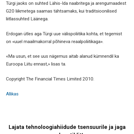
Türgi jaoks on suhted Lähis-Ida naabritega ja arengumaadest
G20 liikmetega saamas tähtsamaks, kui traditsioonilised
liitlassuhted Läänega.
Erdogan ütles aga Türgi uue välispoliitika kohta, et tegemist
on «uuel maailmakorral põhineva reaalpoliitikaga».
«Ma usun, et see uus nägemus aitab alanud kümnendil ka
Euroopa Liitu ennast,» lisas ta.
Copyright The Financial Times Limited 2010.
Allikas
Lajata tehnoloogiahiidude tsensuurile ja jaga