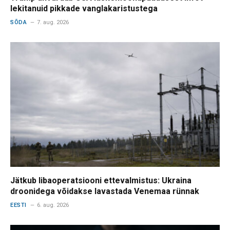
lekitanuid pikkade vanglakaristustega
SÕDA
7. aug. 2026
Jätkub libaoperatsiooni ettevalmistus: Ukraina
droonidega võidakse lavastada Venemaa rünnak
EESTI
6. aug. 2026