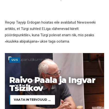
Reçep Tayyip Erdogan hoiatas eile avaldatud Newsweeki
artiklis, et Türgi suhted ELiga «lähenevad kiirelt
pöördepunktile», kuna Türgi polevat enam riik, mis peaks
«kuuleka abipalujana» ukse taga ootama.
UUS
Raivo Paala ja Ingvar
Tšižikov
VAATA INTERVJUUD