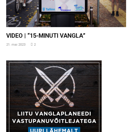
VIDEO | “15-MINUTI VANGLA”
21. mai 2023
2