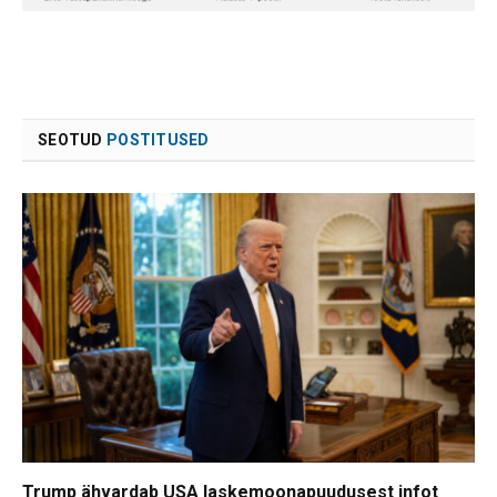
SEOTUD
POSTITUSED
Trump ähvardab USA laskemoonapuudusest infot