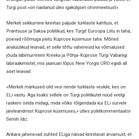
Türgi pool «on näidanud üles igakülgset ohvrimeelsust».
Merkeli sekkumine kinnitas paljude türklaste kahtlusi, et
Prantsuse ja Saksa poliitikud, kes Türgit Euroopa Liitu ei taha,
poevad rõõmuga peitu Küprose küsimuse taha. Mõned
analüütikud leiavad, et selle tõttu vähenesid ka võimalused
jõuda läbimurreteni Kreeka ja Põhja-Küprose Türgi Vabariigi
läbirääkimistel, mis jaanuari lõpus New Yorgis ÜRO egiidi all
aset leiavad.
«Merkeli märkused olid vesi nende türklaste veskile, kes on
ELi vastu. Aga lisaks sellele on Türgi poliitikutel nüüd veelgi
raskem öelda midagi, mida võiks tõlgendada kui ELi survele
järeleandmist Küprose küsimuses,» ütles poliitkommentaator
Semih Idiz.
Ankara jahenevad suhted ELiga näivad kinnitavat arvamust, et