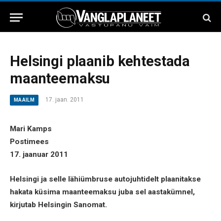
Helsingi plaanib kehtestada
maanteemaksu
17. jaan. 2011
MAAILM
Mari Kamps
Postimees
17. jaanuar 2011
Helsingi ja selle lähiümbruse autojuhtidelt plaanitakse
hakata küsima maanteemaksu juba sel aastakümnel,
kirjutab Helsingin Sanomat.