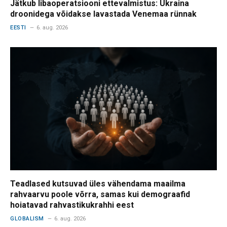
Jätkub libaoperatsiooni ettevalmistus: Ukraina
droonidega võidakse lavastada Venemaa rünnak
EESTI
6. aug. 2026
Teadlased kutsuvad üles vähendama maailma
rahvaarvu poole võrra, samas kui demograafid
hoiatavad rahvastikukrahhi eest
GLOBALISM
6. aug. 2026