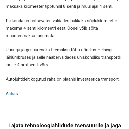
maksaks kilomeeter tipptunnil 8 senti ja muul ajal 4 senti.
Piirkonda ümbritsevates valdades hakkaks sõidukilomeeter
maksma 4 senti kilomeetri eest. Öösel võib sõita
maanteemaksu tasumata.
Uuringu järgi suureneks teemaksu tõttu nõudlus Helsingi
lähiümbruses ja selle naabervaldades ühiskondliku transpordi
järele 4 protsendi võrra.
Autojuhtidelt kogutud raha on plaanis investeerida transporti.
Allikas
Lajata tehnoloogiahiidude tsensuurile ja jaga