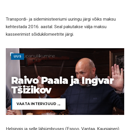
Transpordi- ja sideministeeriumi uuringu järgi võiks maksu
kehtestada 2016. aastal. Seal pakutakse välja maksu
kasseerimist sõidukilomeetrite järgi.
UUS
Raivo Paala ja Ingvar
Tšižikov
VAATA INTERVJUUD
Helsingis ja selle lähiümbruses (Espoo, Vantaa, Kauniainen)