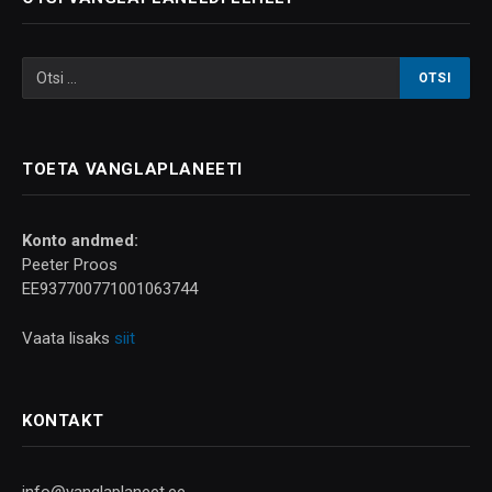
TOETA VANGLAPLANEETI
Konto andmed:
Peeter Proos
EE937700771001063744
Vaata lisaks
siit
KONTAKT
info@vanglaplaneet.ee