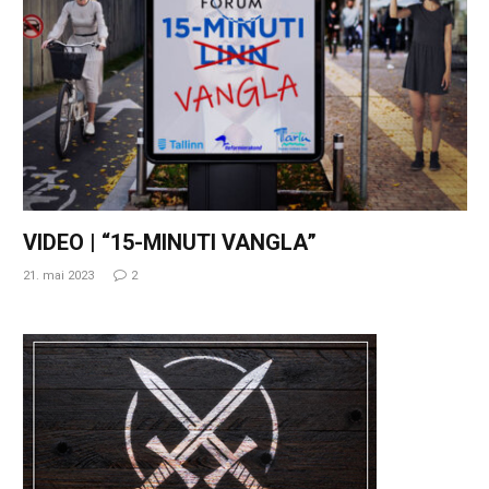
VIDEO | “15-MINUTI VANGLA”
21. mai 2023
2