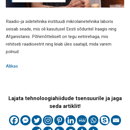
Raadio-ja sidetehnika instituudi mikrolainetehnika laboris
seisab seade, mis oli kasutusel Eesti sõduritel Iraagis ning
Afganistanis. Põhimõtteliselt on tegu eetrirehaga, mis
rehitseb raadioeetrit ning leiab üles saatajd, mida varem
polnud.
Allikas
Lajata tehnoloogiahiidude tsensuurile ja jaga
seda artiklit!