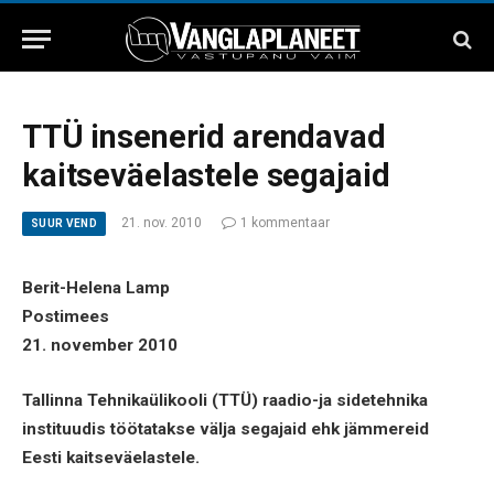
TTÜ insenerid arendavad
kaitseväelastele segajaid
21. nov. 2010
1 kommentaar
SUUR VEND
Berit-Helena Lamp
Postimees
21. november 2010
Tallinna Tehnikaülikooli (TTÜ) raadio-ja sidetehnika
instituudis töötatakse välja segajaid ehk jämmereid
Eesti kaitseväelastele.