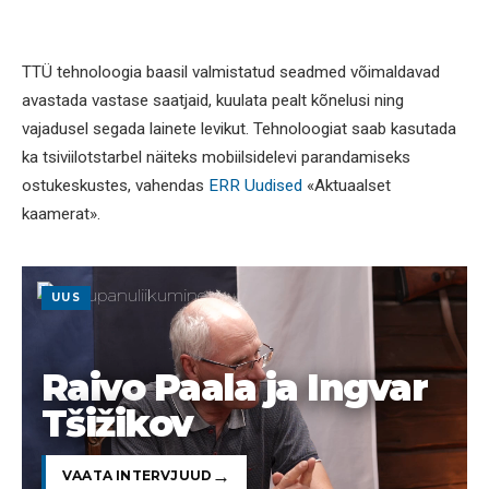
TTÜ tehnoloogia baasil valmistatud seadmed võimaldavad
avastada vastase saatjaid, kuulata pealt kõnelusi ning
vajadusel segada lainete levikut. Tehnoloogiat saab kasutada
ka tsiviilotstarbel näiteks mobiilsidelevi parandamiseks
ostukeskustes, vahendas
ERR Uudised
«Aktuaalset
kaamerat».
UUS
Raivo Paala ja Ingvar
Tšižikov
VAATA INTERVJUUD