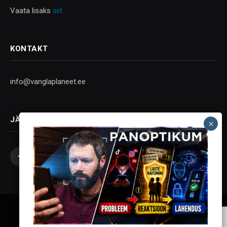
Vaata lisaks
siit
KONTAKT
info@vanglaplaneet.ee
JÄLGI SOTSIAALMEEDIAS
Facebook
X
Instagram
YouTube
Telegram
(Twitter)
Vanglaplaneet - Vastupanu Vaim