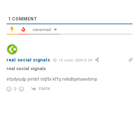
1
COMMENT
vanemad
real social signals
14. veebr. 2024 01:09
real social signals
efpdyiudp jnmbf lxtjfbi kffq nrkidlqehawvbmp
Vasta
0