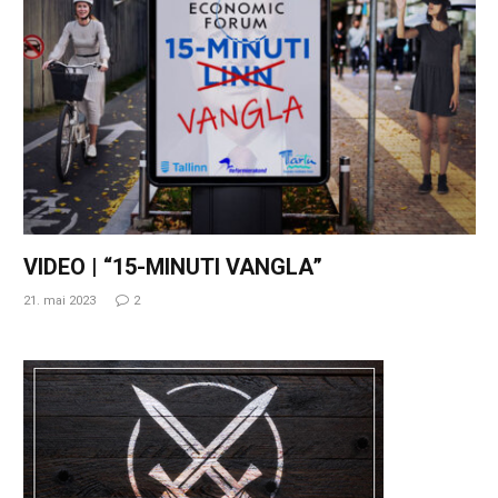
VIDEO | “15-MINUTI VANGLA”
21. mai 2023
2