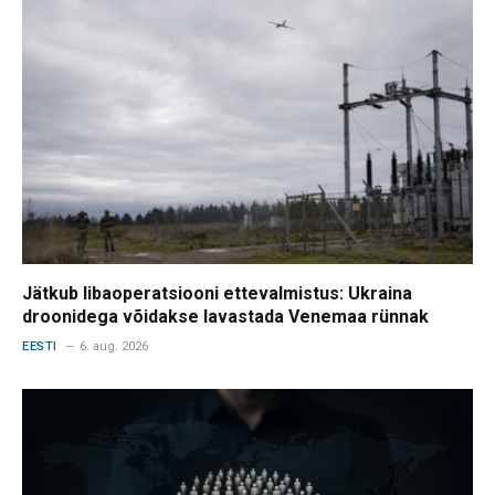
Jätkub libaoperatsiooni ettevalmistus: Ukraina
droonidega võidakse lavastada Venemaa rünnak
EESTI
6. aug. 2026