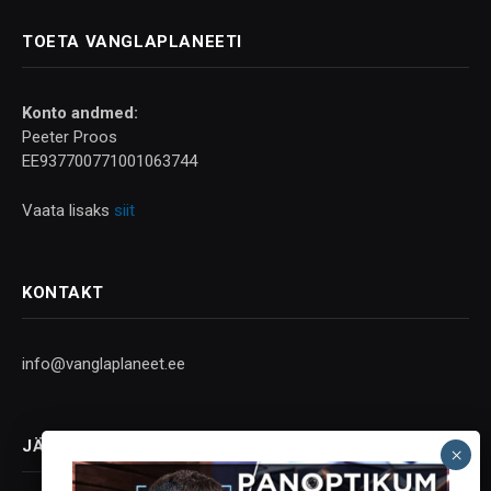
TOETA VANGLAPLANEETI
Konto andmed:
Peeter Proos
EE937700771001063744
Vaata lisaks
siit
KONTAKT
info@vanglaplaneet.ee
JÄLGI SOTSIAALMEEDIAS