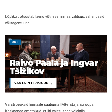
Lõplikult otsustab laenu võtmise Iirimaa valitsus, vahendasid
välisagentuurid.
UUS
Raivo Paala ja Ingvar
Tšižikov
VAATA INTERVJUUD
Varsti peaksid Iirimaale saabuma IMFi, ELi ja Euroopa
Keskpanga ametnikud, et Iiri valitsusega võlakriisi