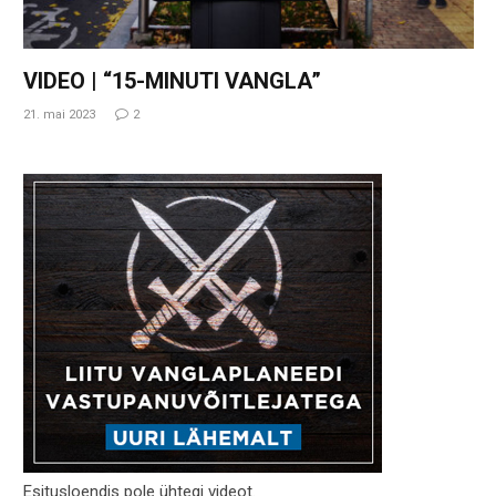
VIDEO | “15-MINUTI VANGLA”
21. mai 2023
2
Esitusloendis pole ühtegi videot.