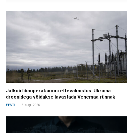
Jätkub libaoperatsiooni ettevalmistus: Ukraina
droonidega võidakse lavastada Venemaa rünnak
EESTI
6. aug. 2026