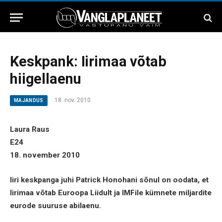
Keskpank: Iirimaa võtab
hiigellaenu
18. nov. 2010
MAJANDUS
Laura Raus
E24
18. november 2010
Iiri keskpanga juhi Patrick Honohani sõnul on oodata, et
Iirimaa võtab Euroopa Liidult ja IMFile kümnete miljardite
eurode suuruse abilaenu.