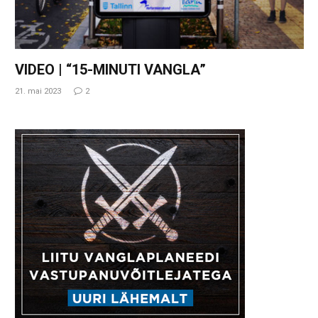
VIDEO | “15-MINUTI VANGLA”
21. mai 2023
2