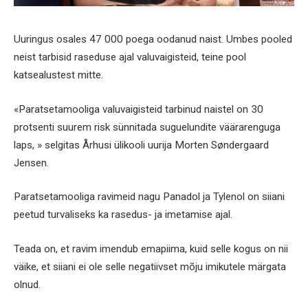
Uuringus osales 47 000 poega oodanud naist. Umbes pooled
neist tarbisid raseduse ajal valuvaigisteid, teine pool
katsealustest mitte.
«Paratsetamooliga valuvaigisteid tarbinud naistel on 30
protsenti suurem risk sünnitada suguelundite väärarenguga
laps, » selgitas Århusi ülikooli uurija Morten Søndergaard
Jensen.
Paratsetamooliga ravimeid nagu Panadol ja Tylenol on siiani
peetud turvaliseks ka rasedus- ja imetamise ajal.
Teada on, et ravim imendub emapiima, kuid selle kogus on nii
väike, et siiani ei ole selle negatiivset mõju imikutele märgata
olnud.