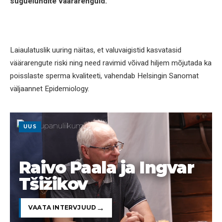
suguelundite väärarenguid.
Laiaulatuslik uuring näitas, et valuvaigistid kasvatasid
väärarengute riski ning need ravimid võivad hiljem mõjutada ka
poisslaste sperma kvaliteeti, vahendab Helsingin Sanomat
väljaannet Epidemiology.
UUS
Raivo Paala ja Ingvar
Tšižikov
VAATA INTERVJUUD