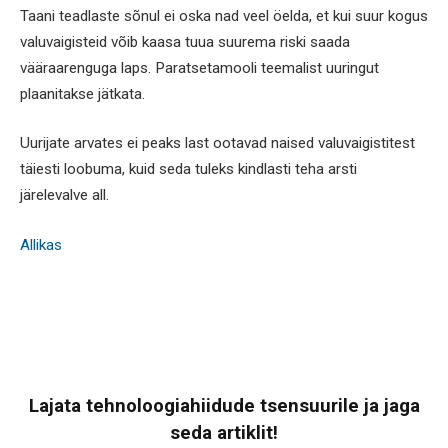
Taani teadlaste sõnul ei oska nad veel öelda, et kui suur kogus
valuvaigisteid võib kaasa tuua suurema riski saada
vääraarenguga laps. Paratsetamooli teemalist uuringut
plaanitakse jätkata.
Uurijate arvates ei peaks last ootavad naised valuvaigistitest
täiesti loobuma, kuid seda tuleks kindlasti teha arsti
järelevalve all.
Allikas
Lajata tehnoloogiahiidude tsensuurile ja jaga
seda artiklit!