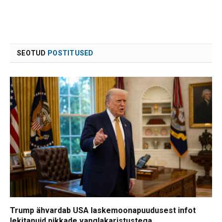
SEOTUD
POSTITUSED
Trump ähvardab USA laskemoonapuudusest infot
lekitanuid pikkade vanglakaristustega