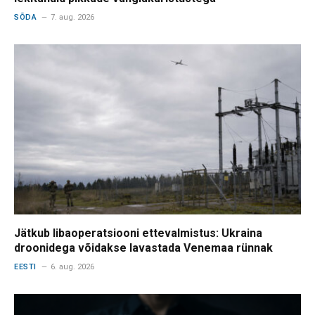
SÕDA
7. aug. 2026
Jätkub libaoperatsiooni ettevalmistus: Ukraina
droonidega võidakse lavastada Venemaa rünnak
EESTI
6. aug. 2026