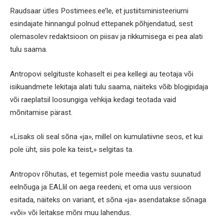
Raudsaar ütles Postimees.ee’le, et justiitsministeeriumi
esindajate hinnangul polnud ettepanek põhjendatud, sest
olemasolev redaktsioon on piisav ja rikkumisega ei pea alati
tulu saama.
Antropovi selgituste kohaselt ei pea kellegi au teotaja või
isikuandmete lekitaja alati tulu saama, näiteks võib blogipidaja
või raeplatsil loosungiga vehkija kedagi teotada vaid
mõnitamise pärast.
«Lisaks oli seal sõna «ja», millel on kumulatiivne seos, et kui
pole üht, siis pole ka teist,» selgitas ta.
Antropov rõhutas, et tegemist pole meedia vastu suunatud
eelnõuga ja EALlil on aega reedeni, et oma uus versioon
esitada, näiteks on variant, et sõna «ja» asendatakse sõnaga
«või» või leitakse mõni muu lahendus.