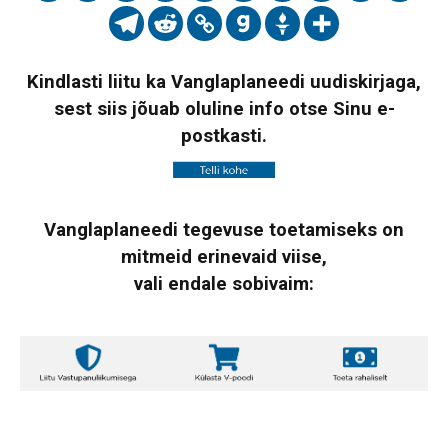
Kindlasti liitu ka Vanglaplaneedi uudiskirjaga,
sest siis jõuab oluline info otse Sinu e-
postkasti.
Vanglaplaneedi tegevuse toetamiseks on
mitmeid erinevaid viise,
vali endale sobivaim: