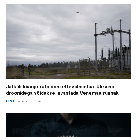
Jätkub libaoperatsiooni ettevalmistus: Ukraina
droonidega võidakse lavastada Venemaa rünnak
EESTI
6. aug. 2026