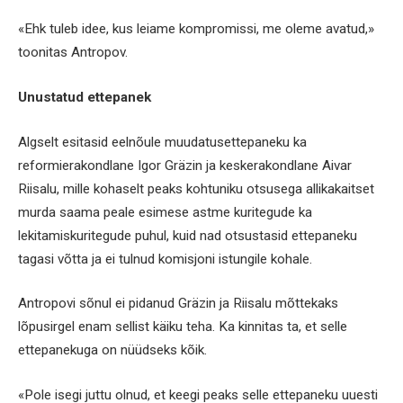
«Ehk tuleb idee, kus leiame kompromissi, me oleme avatud,»
toonitas Antropov.
Unustatud ettepanek
Algselt esitasid eelnõule muudatusettepaneku ka
reformierakondlane Igor Gräzin ja keskerakondlane Aivar
Riisalu, mille kohaselt peaks kohtuniku otsusega allikakaitset
murda saama peale esimese astme kuritegude ka
lekitamiskuritegude puhul, kuid nad otsustasid ettepaneku
tagasi võtta ja ei tulnud komisjoni istungile kohale.
Antropovi sõnul ei pidanud Gräzin ja Riisalu mõttekaks
lõpusirgel enam sellist käiku teha. Ka kinnitas ta, et selle
ettepanekuga on nüüdseks kõik.
«Pole isegi juttu olnud, et keegi peaks selle ettepaneku uuesti