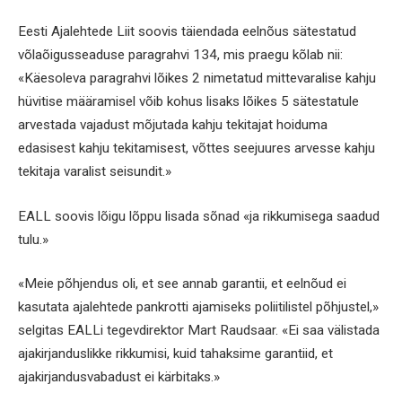
Eesti Ajalehtede Liit soovis täiendada eelnõus sätestatud
võlaõigusseaduse paragrahvi 134, mis praegu kõlab nii:
«Käesoleva paragrahvi lõikes 2 nimetatud mittevaralise kahju
hüvitise määramisel võib kohus lisaks lõikes 5 sätestatule
arvestada vajadust mõjutada kahju tekitajat hoiduma
edasisest kahju tekitamisest, võttes seejuures arvesse kahju
tekitaja varalist seisundit.»
EALL soovis lõigu lõppu lisada sõnad «ja rikkumisega saadud
tulu.»
«Meie põhjendus oli, et see annab garantii, et eelnõud ei
kasutata ajalehtede pankrotti ajamiseks poliitilistel põhjustel,»
selgitas EALLi tegevdirektor Mart Raudsaar. «Ei saa välistada
ajakirjanduslikke rikkumisi, kuid tahaksime garantiid, et
ajakirjandusvabadust ei kärbitaks.»