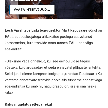
VAATA INTERVJUUD
Eesti Ajalehtede Liidu tegevdirektor Mart Raudsaare sõnul on
EALL seadusloojatega allikakaitse poolega saavutanud
kompromissi, kuid trahvide osas tunneb EALL end väga
ebakindlalt.
«Oleksime väga õnnelikud, kui see eelnõu üldse tagasi
võetaks, kuid arusaadav, et seda erinevatel põhjustel ei tehta.
Sellel juhul oleme kompromissiga päri,» hindas Raudsaar. «Kui
vaatame ennetavate trahvide poolt, siis tunneme ennast väga
ebakindlalt ja kui jääb nii, nagu praegu on, siis ei saa heaks
kiita.»
Kaks muudatusettepanekut