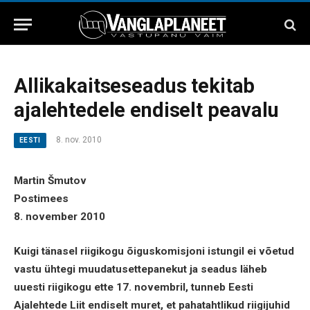
Allikakaitseseadus tekitab
ajalehtedele endiselt peavalu
8. nov. 2010
EESTI
Martin Šmutov
Postimees
8. november 2010
Kuigi tänasel riigikogu õiguskomisjoni istungil ei võetud
vastu ühtegi muudatusettepanekut ja seadus läheb
uuesti riigikogu ette 17. novembril, tunneb Eesti
Ajalehtede Liit endiselt muret, et pahatahtlikud riigijuhid