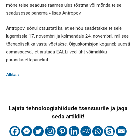
mõne teise seaduse raames üles tõstma või mõnda teise
seadusesse panema,» lisas Antropov.
Antropovi sõnul otsustati ka, et eelnõu saadetakse teisele
lugemisele 17. novembril ja kolmandale 24. novembril, mil see
tõenäoliselt ka vastu võetakse. Õiguskomisjon koguneb uuesti
esmaspäeval, et arutada EALLi veel üht võimalikku
parandusettepanekut.
Allikas
Lajata tehnoloogiahiidude tsensuurile ja jaga
seda artiklit!