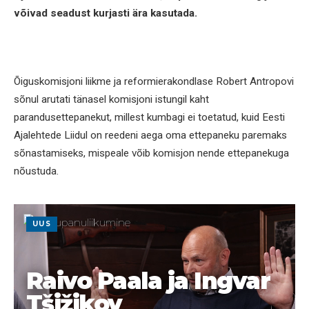
võivad seadust kurjasti ära kasutada.
Õiguskomisjoni liikme ja reformierakondlase Robert Antropovi
sõnul arutati tänasel komisjoni istungil kaht
parandusettepanekut, millest kumbagi ei toetatud, kuid Eesti
Ajalehtede Liidul on reedeni aega oma ettepaneku paremaks
sõnastamiseks, mispeale võib komisjon nende ettepanekuga
nõustuda.
UUS
Raivo Paala ja Ingvar
Tšižikov