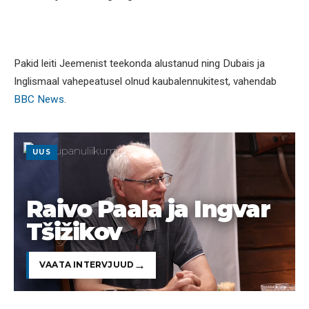
Pakid leiti Jeemenist teekonda alustanud ning Dubais ja
Inglismaal vahepeatusel olnud kaubalennukitest, vahendab
BBC News
.
UUS
Raivo Paala ja Ingvar
Tšižikov
VAATA INTERVJUUD