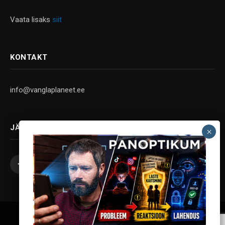
Vaata lisaks
siit
KONTAKT
info@vanglaplaneet.ee
JÄLGI SOTSIAALMEEDIAS
Facebook
X
Instagram
YouTube
Telegram
(Twitter)