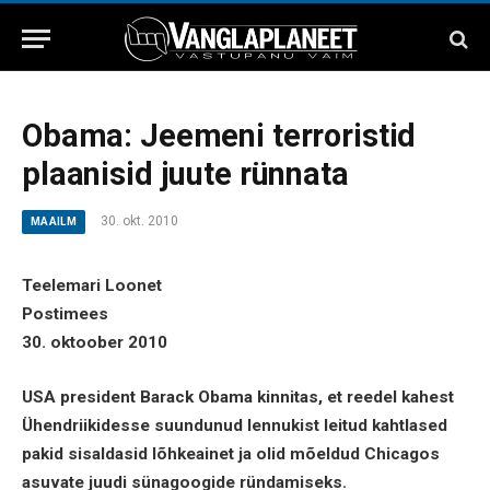
Obama: Jeemeni terroristid
plaanisid juute rünnata
30. okt. 2010
MAAILM
Teelemari Loonet
Postimees
30. oktoober 2010
USA president Barack Obama kinnitas, et reedel kahest
Ühendriikidesse suundunud lennukist leitud kahtlased
pakid sisaldasid lõhkeainet ja olid mõeldud Chicagos
asuvate juudi sünagoogide ründamiseks.