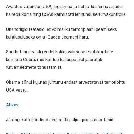
Avastus vallandas USA, Inglismaa ja Lähis-Ida lennuväljadel
häireolukorra ning USAs karmistati lennunduse turvakontrolle.
Ühendriigid teatasid, et võimaliku terroriplaani peamiseks
kahtlusaluseks on al-Qaeda Jeemeni haru.
Suurbritannias tuli reedel kokku valitsuse eriolukordade
komitee Cobra, mis kohtub ka laupäeval ja arutab
turvameetmete tõhustamist.
Obama sõnul kujutab juhtunu endast arvestatavat terroriohtu
USA vastu.
Allikas
Ja ongi kätte jõudnud see, mida paljud pikisilmi ootasid: