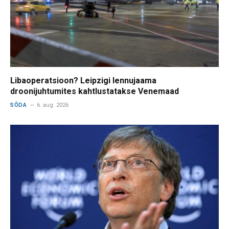
Libaoperatsioon? Leipzigi lennujaama
droonijuhtumites kahtlustatakse Venemaad
SÕDA
6. aug. 2026