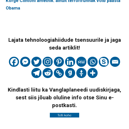
Kõrge Clintoni ametnik: ainult terrorirünnak võib päästa
Obama
Lajata tehnoloogiahiidude tsensuurile ja jaga
seda artiklit!
Kindlasti liitu ka Vanglaplaneedi uudiskirjaga,
sest siis jõuab oluline info otse Sinu e-
postkasti.