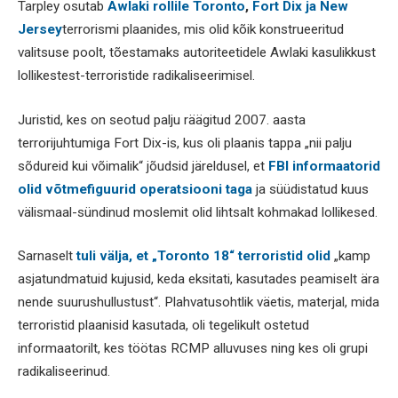
Tarpley osutab
Awlaki rollile Toronto
,
Fort Dix ja New
Jersey
terrorismi plaanides, mis olid kõik konstrueeritud
valitsuse poolt, tõestamaks autoriteetidele Awlaki kasulikkust
lollikestest-terroristide radikaliseerimisel.
Juristid, kes on seotud palju räägitud 2007. aasta
terrorijuhtumiga Fort Dix-is, kus oli plaanis tappa „nii palju
sõdureid kui võimalik“ jõudsid järeldusel, et
FBI informaatorid
olid võtmefiguurid operatsiooni taga
ja süüdistatud kuus
välismaal-sündinud moslemit olid lihtsalt kohmakad lollikesed.
Sarnaselt
tuli välja, et „Toronto 18“ terroristid olid
„kamp
asjatundmatuid kujusid, keda eksitati, kasutades peamiselt ära
nende suurushullustust“. Plahvatusohtlik väetis, materjal, mida
terroristid plaanisid kasutada, oli tegelikult ostetud
informaatorilt, kes töötas RCMP alluvuses ning kes oli grupi
radikaliseerinud.