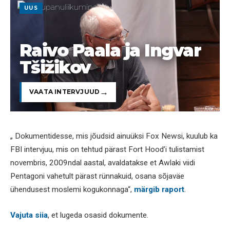
UUS
Raivo Paala ja Ingvar
Tšižikov
VAATA INTERVJUUD
„ Dokumentidesse, mis jõudsid ainuüksi Fox Newsi, kuulub ka
FBI intervjuu, mis on tehtud pärast Fort Hood’i tulistamist
novembris, 2009ndal aastal, avaldatakse et Awlaki viidi
Pentagoni vahetult pärast rünnakuid, osana sõjaväe
ühendusest moslemi kogukonnaga“,
märgib raport
.
Vajuta siia
, et lugeda osasid dokumente.