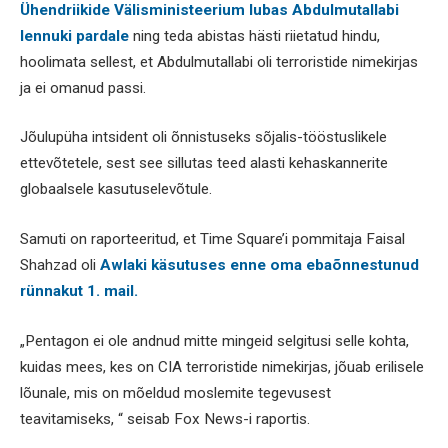
Ühendriikide Välisministeerium lubas Abdulmutallabi
lennuki pardale
ning teda abistas hästi riietatud hindu,
hoolimata sellest, et Abdulmutallabi oli terroristide nimekirjas
ja ei omanud passi.
Jõulupüha intsident oli õnnistuseks sõjalis-tööstuslikele
ettevõtetele, sest see sillutas teed alasti kehaskannerite
globaalsele kasutuselevõtule.
Samuti on raporteeritud, et Time Square’i pommitaja Faisal
Shahzad oli
Awlaki käsutuses enne oma ebaõnnestunud
rünnakut 1. mail.
„Pentagon ei ole andnud mitte mingeid selgitusi selle kohta,
kuidas mees, kes on CIA terroristide nimekirjas, jõuab erilisele
lõunale, mis on mõeldud moslemite tegevusest
teavitamiseks, “ seisab Fox News-i raportis.