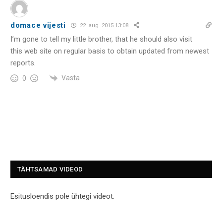
domace vijesti
22. aug. 2015 13:08
I’m gone to tell my little brother, that he should also visit
this web site on regular basis to obtain updated from newest
reports.
Vasta
0
TÄHTSAMAD VIDEOD
Esitusloendis pole ühtegi videot.