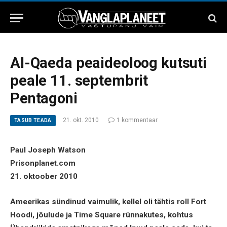
Al-Qaeda peaideoloog kutsuti
peale 11. septembrit
Pentagoni
21. okt. 2010
1 kommentaar
TASUB TEADA
Paul Joseph Watson
Prisonplanet.com
21. oktoober 2010
Ameerikas sündinud vaimulik, kellel oli tähtis roll Fort
Hoodi, jõulude ja Time Square rünnakutes, kohtus