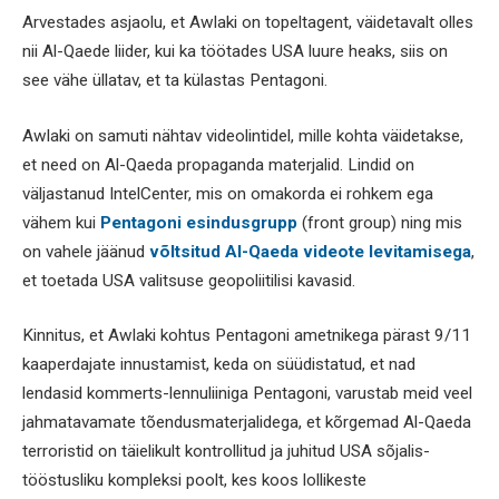
Arvestades asjaolu, et Awlaki on topeltagent, väidetavalt olles
nii Al-Qaede liider, kui ka töötades USA luure heaks, siis on
see vähe üllatav, et ta külastas Pentagoni.
Awlaki on samuti nähtav videolintidel, mille kohta väidetakse,
et need on Al-Qaeda propaganda materjalid. Lindid on
väljastanud IntelCenter, mis on omakorda ei rohkem ega
vähem kui
Pentagoni esindusgrupp
(front group) ning mis
on vahele jäänud
võltsitud Al-Qaeda videote levitamisega
,
et toetada USA valitsuse geopoliitilisi kavasid.
Kinnitus, et Awlaki kohtus Pentagoni ametnikega pärast 9/11
kaaperdajate innustamist, keda on süüdistatud, et nad
lendasid kommerts-lennuliiniga Pentagoni, varustab meid veel
jahmatavamate tõendusmaterjalidega, et kõrgemad Al-Qaeda
terroristid on täielikult kontrollitud ja juhitud USA sõjalis-
tööstusliku kompleksi poolt, kes koos lollikeste