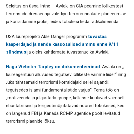
Selgitus on üsna lihtne – Awlaki on CIA peamine lollikestest
terroristide dresseerija vale-lipu terrorirünnakute planeerimise
ja korraldamise jaoks, leides tobukesi keda radikaliseerida.
USA luureprojekti Able Danger programm
tuvastas
kaaperdajad ja nende kaasosalised ammu enne 9/11
sündmusi
ja oleks kahtlemata tuvastanud ka Awlaki.
Nagu Webster Tarpley on dokumenteerinud
: Awlaki on „
luureagentuuri alluvuses tegutsev lollikeste vaimne liider“ ning
„üks tähtsamaid terrorismi korraldajaid sellel sajandil,
tegutsedes islami fundamentalistide varjus“. Tema töö on
„motiveerida ja julgustada gruppe, kellesse kuuluvad vaimselt
ebastabiilseid ja kergestimõjutatavad noored tobukesed, kes
on langenud FBI ja Kanada RCMP agentide poolt levitatud
terrorismi plaanide lõksu.