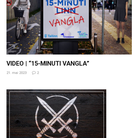
VIDEO | “15-MINUTI VANGLA”
21. mai 2023
2