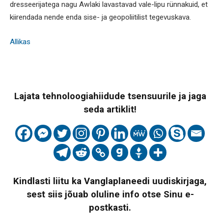
dresseerijatega nagu Awlaki lavastavad vale-lipu rünnakuid, et
kiirendada nende enda sise- ja geopoliitilist tegevuskava.
Allikas
Lajata tehnoloogiahiidude tsensuurile ja jaga
seda artiklit!
Kindlasti liitu ka Vanglaplaneedi uudiskirjaga,
sest siis jõuab oluline info otse Sinu e-
postkasti.