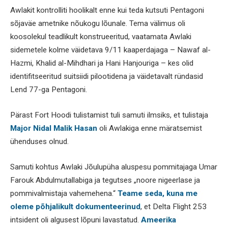
Awlakit kontrolliti hoolikalt enne kui teda kutsuti Pentagoni
sõjaväe ametnike nõukogu lõunale. Tema välimus oli
koosolekul teadlikult konstrueeritud, vaatamata Awlaki
sidemetele kolme väidetava 9/11 kaaperdajaga – Nawaf al-
Hazmi, Khalid al-Mihdhari ja Hani Hanjouriga – kes olid
identifitseeritud suitsiidi pilootidena ja väidetavalt ründasid
Lend 77-ga Pentagoni.
Pärast Fort Hoodi tulistamist tuli samuti ilmsiks, et tulistaja
Major Nidal Malik Hasan
oli Awlakiga enne märatsemist
ühenduses olnud.
Samuti kohtus Awlaki Jõulupüha aluspesu pommitajaga Umar
Farouk Abdulmutallabiga ja tegutses „noore nigeerlase ja
pommivalmistaja vahemehena.“
Teame seda, kuna me
oleme põhjalikult dokumenteerinud
, et Delta Flight 253
intsident oli algusest lõpuni lavastatud.
Ameerika