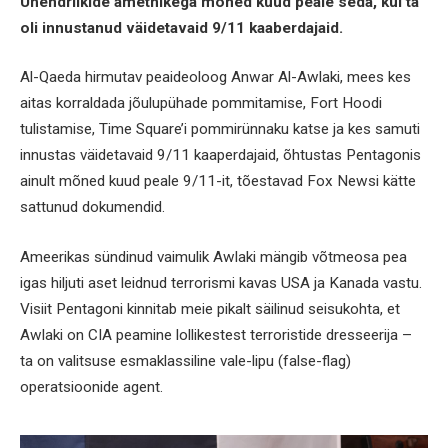
Ühendriikide ametnikega mõned kuud peale seda, kui ta
oli innustanud väidetavaid 9/11 kaaberdajaid.
Al-Qaeda hirmutav peaideoloog Anwar Al-Awlaki, mees kes
aitas korraldada jõulupühade pommitamise, Fort Hoodi
tulistamise, Time Square’i pommirünnaku katse ja kes samuti
innustas väidetavaid 9/11 kaaperdajaid, õhtustas Pentagonis
ainult mõned kuud peale 9/11-it, tõestavad Fox Newsi kätte
sattunud dokumendid.
Ameerikas sündinud vaimulik Awlaki mängib võtmeosa pea
igas hiljuti aset leidnud terrorismi kavas USA ja Kanada vastu.
Visiit Pentagoni kinnitab meie pikalt säilinud seisukohta, et
Awlaki on CIA peamine lollikestest terroristide dresseerija –
ta on valitsuse esmaklassiline vale-lipu (false-flag)
operatsioonide agent.