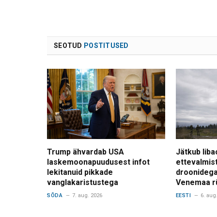
SEOTUD
POSTITUSED
Trump ähvardab USA
Jätkub liba
laskemoonapuudusest infot
ettevalmis
lekitanuid pikkade
droonidega
vanglakaristustega
Venemaa r
SÕDA
7. aug. 2026
EESTI
6. aug