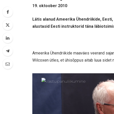
19. oktoober 2010
Lätis alanud Ameerika Ühendriikide, Eesti
alustasid Eesti instruktorid täna läbiotsi
Ameerika Ühendriikide maaväes veerand sajand
Wilcoxen ütles, et ühisõppus aitab luua sidet 