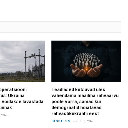
operatsiooni
Teadlased kutsuvad üles
tus: Ukraina
vähendama maailma rahvaarvu
 võidakse lavastada
poole võrra, samas kui
ünnak
demograafid hoiatavad
rahvastikukrahhi eest
. 2026
GLOBALISM
6. aug. 2026