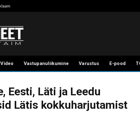
klaam
Video
Vastupanuliikumine
Varustus
E-pood
T
 Eesti, Läti ja Leedu
sid Lätis kokkuharjutamist