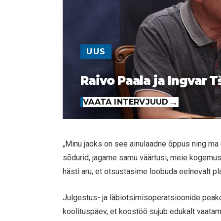
UUS
Raivo Paala ja Ingvar T
VAATA INTERVJUUD
„Minu jaoks on see ainulaadne õppus ning ma 
sõdurid, jagame samu väärtusi, meie kogemus
hästi aru, et otsustasime loobuda eelnevalt p
Julgestus- ja läbiotsimisoperatsioonide peak
koolituspäev, et koostöö sujub edukalt vaatama