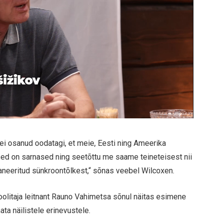
šižikov
ei osanud oodatagi, et meie, Eesti ning Ameerika
ed on sarnased ning seetõttu me saame teineteisest nii
laneeritud sünkroontõlkest,“ sõnas veebel Wilcoxen.
oolitaja leitnant Rauno Vahimetsa sõnul näitas esimene
ta näilistele erinevustele.