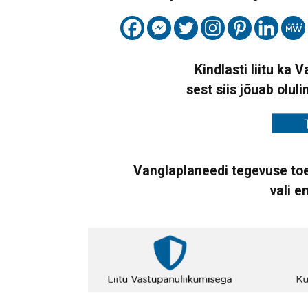
Kindlasti liitu ka 
sest siis jõuab oluli
Vanglaplaneedi tegevuse toe
vali e