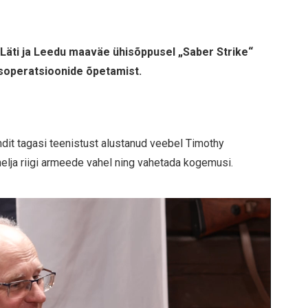
, Läti ja Leedu maaväe ühisõppusel „Saber Strike“
misoperatsioonide õpetamist.
it tagasi teenistust alustanud veebel Timothy
nelja riigi armeede vahel ning vahetada kogemusi.