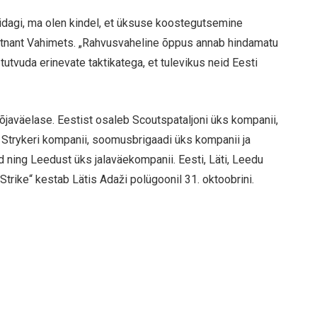
midagi, ma olen kindel, et üksuse koostegutsemine
leitnant Vahimets. „Rahvusvaheline õppus annab hindamatu
utvuda erinevate taktikatega, et tulevikus neid Eesti
õjaväelase. Eestist osaleb Scoutspataljoni üks kompanii,
Strykeri kompanii, soomusbrigaadi üks kompanii ja
d ning Leedust üks jalaväekompanii. Eesti, Läti, Leedu
trike“ kestab Lätis Adaži polügoonil 31. oktoobrini.