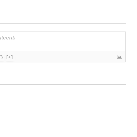
{}
[+]