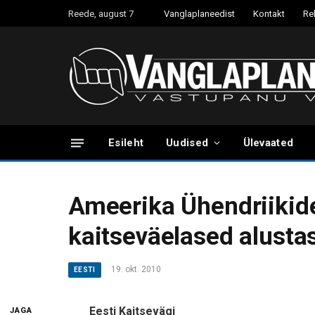
Reede, august 7
Vanglaplaneedist
Kontakt
Re
Esileht
Uudised
Ülevaated
Ameerika Ühendriikide,
kaitseväelased alusta
19. okt. 2010
EESTI
Eesti Kaitsevägi
JAGA