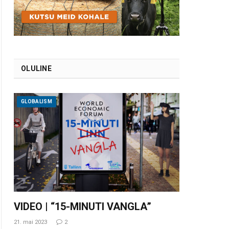
OLULINE
GLOBALISM
VIDEO | “15-MINUTI VANGLA”
21. mai 2023
2