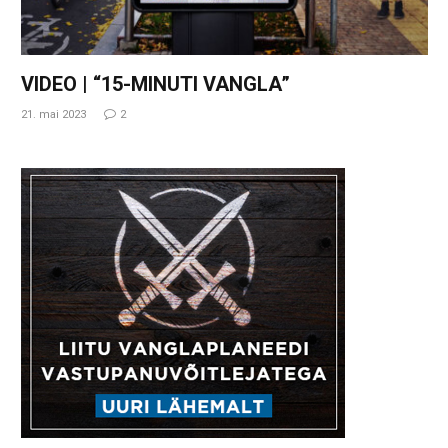
VIDEO | “15-MINUTI VANGLA”
21. mai 2023
2