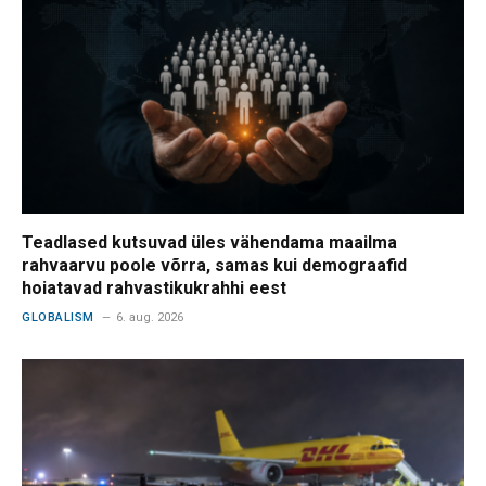
Teadlased kutsuvad üles vähendama maailma
rahvaarvu poole võrra, samas kui demograafid
hoiatavad rahvastikukrahhi eest
GLOBALISM
6. aug. 2026