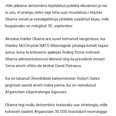
«Me jätkame detsembris kirjeldatud poliitika elluviimist ja me
ei usu, et praegu oleks vaja teha uusi muudatusi,» kirjutas
Obama senati ja esindajatekoja juhtidele saadetud kirjas, mille
kuupäevaks on märgitud 30. september.
Ainsana märkis Obama ära suvel toimunud vangerduse, kui
Stanley McChrystal NATO liitlasvägede juhataja kohalt tagasi
astus, kuna ta kritiseeris ajakirjas Rolling Stone mitmeid
Obama administratsiooni liikmeid ning ka presidenti ennast.
Tema ameti võttis üle kindral David Petraeus.
Ka on lubanud Ühendriikide kaitseminister Robert Gates
järgmisel aastal ameti maha panna, kui on veendunud
Afganistani sõjastrateegia õigsuses.
Obama tegi mullu detsembris teatavaks uue strateegia, mille
kohaselt saadeti Afganistani 30 000 lisasõdurit eesmärgiga