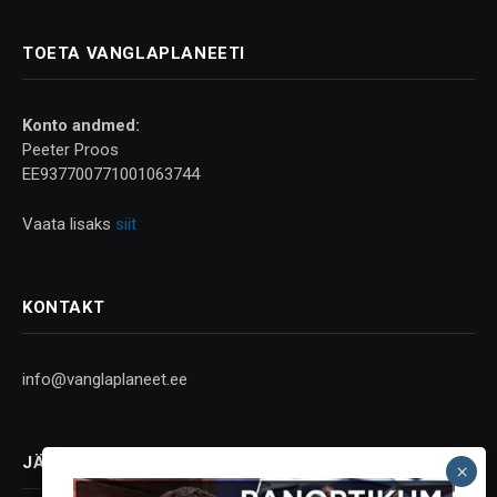
TOETA VANGLAPLANEETI
Konto andmed:
Peeter Proos
EE937700771001063744
Vaata lisaks
siit
KONTAKT
info@vanglaplaneet.ee
JÄLGI SOTSIAALMEEDIAS