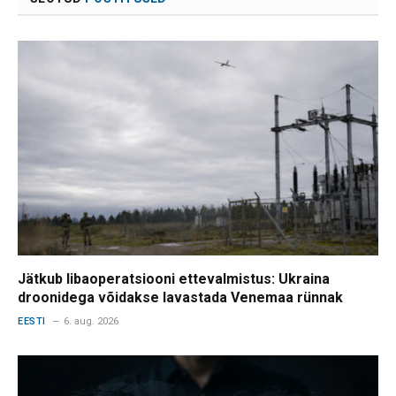
Jätkub libaoperatsiooni ettevalmistus: Ukraina
droonidega võidakse lavastada Venemaa rünnak
EESTI
6. aug. 2026