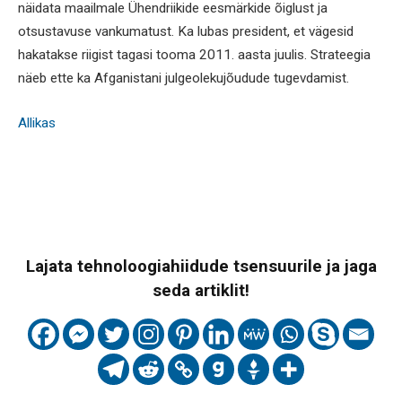
näidata maailmale Ühendriikide eesmärkide õiglust ja
otsustavuse vankumatust. Ka lubas president, et vägesid
hakatakse riigist tagasi tooma 2011. aasta juulis. Strateegia
näeb ette ka Afganistani julgeolekujõudude tugevdamist.
Allikas
Lajata tehnoloogiahiidude tsensuurile ja jaga
seda artiklit!