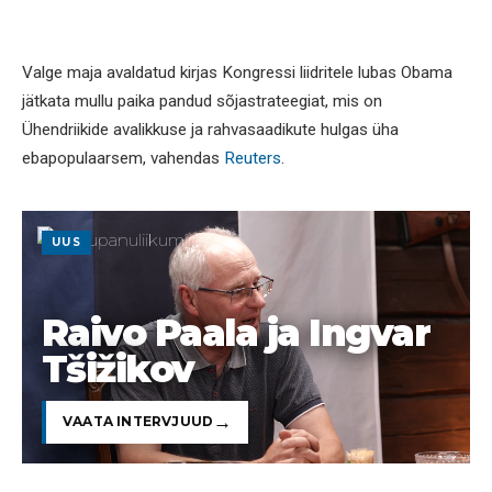
Valge maja avaldatud kirjas Kongressi liidritele lubas Obama
jätkata mullu paika pandud sõjastrateegiat, mis on
Ühendriikide avalikkuse ja rahvasaadikute hulgas üha
ebapopulaarsem, vahendas
Reuters
.
UUS
Raivo Paala ja Ingvar
Tšižikov
VAATA INTERVJUUD