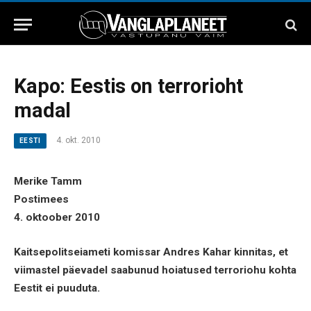
Kapo: Eestis on terrorioht
madal
4. okt. 2010
EESTI
Merike Tamm
Postimees
4. oktoober 2010
Kaitsepolitseiameti komissar Andres Kahar kinnitas, et
viimastel päevadel saabunud hoiatused terroriohu kohta
Eestit ei puuduta.