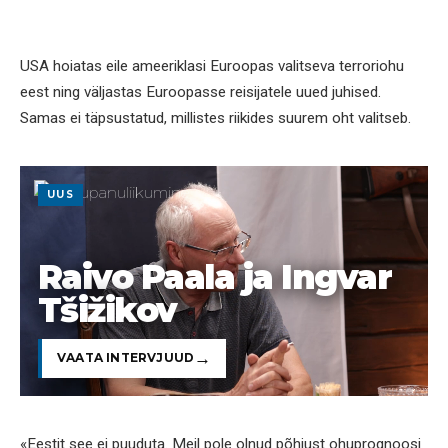
USA hoiatas eile ameeriklasi Euroopas valitseva terroriohu
eest ning väljastas Euroopasse reisijatele uued juhised.
Samas ei täpsustatud, millistes riikides suurem oht valitseb.
UUS
Raivo Paala ja Ingvar
Tšižikov
VAATA INTERVJUUD
«Eestit see ei puuduta. Meil pole olnud põhjust ohuprognoosi