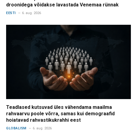
droonidega võidakse lavastada Venemaa rünnak
EESTI
6. aug. 2026
Teadlased kutsuvad üles vähendama maailma
rahvaarvu poole võrra, samas kui demograafid
hoiatavad rahvastikukrahhi eest
GLOBALISM
6. aug. 2026