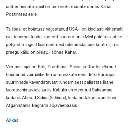
ümber hinnata, meil on terrorioht madal,» sõnas Kahar
Postimees.ee’le.
Ta lisas, et hoiatuse väljastanud USA-l on kindlasti vähemalt
riigi tasemel teada, kus oht suurem on. «Meil pole reisijatele
põhjust mingeid lisameetmeid rakendada, see kontroll, mis
praegu käib, on piisav,» sõnas Kahar.
Viimasel ajal on Briti, Prantsuse, Saksa ja Rootsi võimud
hoiatanud võimalike terrorirünnakute eest. Info Euroopa
suurlinnade kavandatavast ründamisest paljastas lääne
luureteenistustele juulis Kabulis arreteeritud Saksamaa
kodanik Ahmed Sidiqi (Siddiqui), keda hoitakse siiani kinni
Afganistanis Bagrami sõjaväebaasis.
Allikas