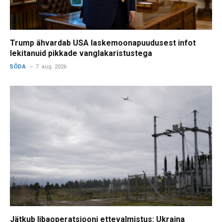
Trump ähvardab USA laskemoonapuudusest infot
lekitanuid pikkade vanglakaristustega
SÕDA
7. aug. 2026
Jätkub libaoperatsiooni ettevalmistus: Ukraina