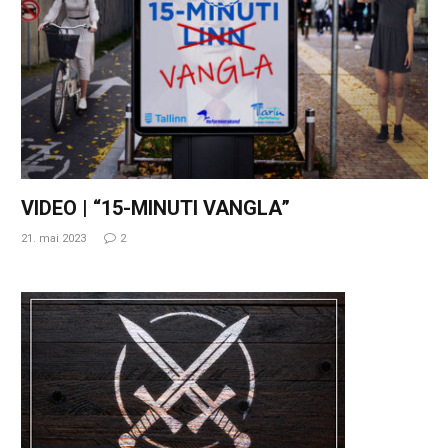
VIDEO | “15-MINUTI VANGLA”
21. mai 2023
2