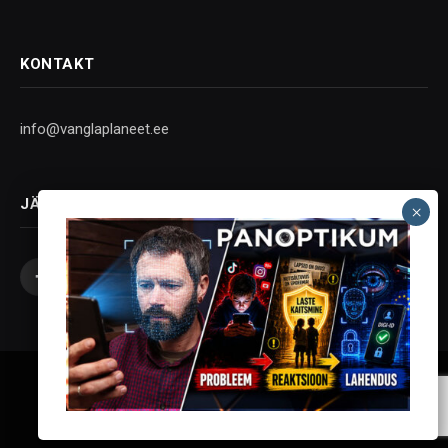
KONTAKT
info@vanglaplaneet.ee
JÄLGI SOTSIAALMEEDIAS
Facebook
X
Instagram
YouTube
Telegram
(Twitter)
Vanglaplaneet - Vastupanu Vaim