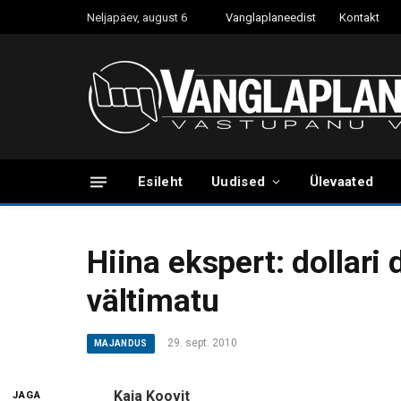
Neljapäev, august 6
Vanglaplaneedist
Kontakt
Esileht
Uudised
Ülevaated
Hiina ekspert: dollari
vältimatu
29. sept. 2010
MAJANDUS
Kaja Koovit
JAGA