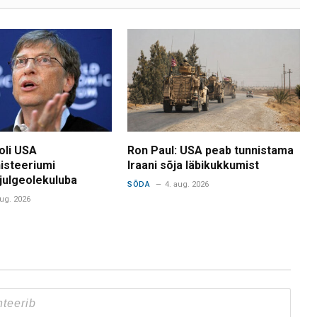
 oli USA
Ron Paul: USA peab tunnistama
isteeriumi
Iraani sõja läbikukkumist
 julgeolekuluba
SÕDA
4. aug. 2026
aug. 2026