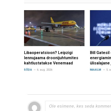
Libaoperatsioon? Leipzigi
Bill Gatesil
lennujaama droonijuhtumites
energiamin
kahtlustatakse Venemaad
ülisalajane
SÕDA
6. aug. 2026
MAAILM
5. 