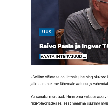
UUS
Raivo Paala ja Ingvar T
VAATA INTERVJUUD
«Selline võlatase on lihtsalt jube ning olukord
jälle sammukese lähemale astunud,» vahendab
Yu sõnutsi muretseb Hiina oma valuutareservi
riigivõlakirjadesse, sest maailma suurima ma