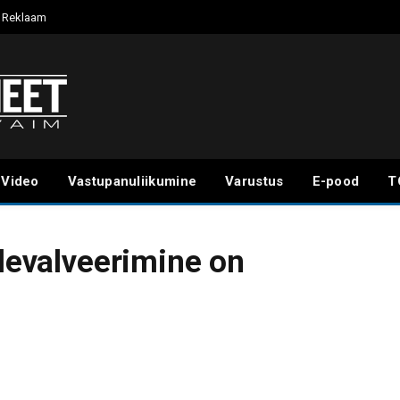
Reklaam
Video
Vastupanuliikumine
Varustus
E-pood
T
 devalveerimine on