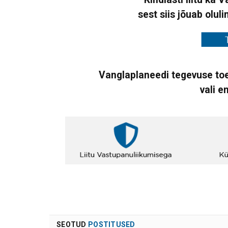
sest siis jõuab oluli
Vanglaplaneedi tegevuse toe
vali e
SEOTUD
POSTITUSED