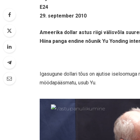
E24
29. september 2010
Ameerika dollar astus riigi välisvõla suur
Hiina panga endine nõunik Yu Yonding inter
Igasugune dollari tõus on ajutise iseloomuga 
möödapääsmatu, usub Yu.