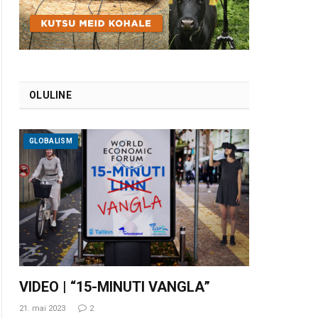
OLULINE
GLOBALISM
VIDEO | “15-MINUTI VANGLA”
21. mai 2023
2