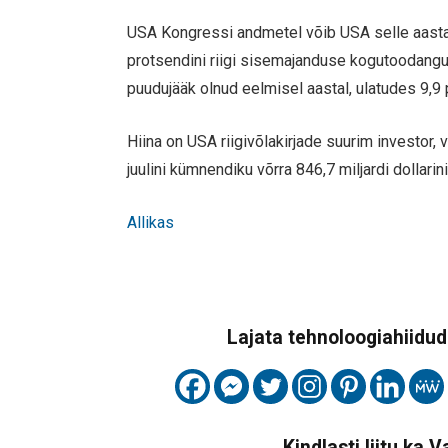
USA Kongressi andmetel võib USA selle aasta ee
protsendini riigi sisemajanduse kogutoodangu
puudujääk olnud eelmisel aastal, ulatudes 9,9
Hiina on USA riigivõlakirjade suurim investor,
juulini kümnendiku võrra 846,7 miljardi dollarini
Allikas
Lajata tehnoloogiahiidude
Kindlasti liitu ka 