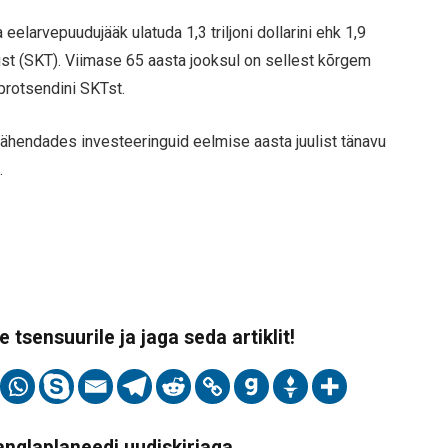
larvepuudujääk ulatuda 1,3 triljoni dollarini ehk 1,9
st (SKT). Viimase 65 aasta jooksul on sellest kõrgem
 protsendini SKTst.
 vähendades investeeringuid eelmise aasta juulist tänavu
.
 tsensuurile ja jaga seda artiklit!
Vanglaplaneedi uudiskirjaga,