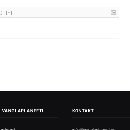
{}
[+]
 VANGLAPLANEETI
KONTAKT
andmed:
info@vanglaplaneet.ee