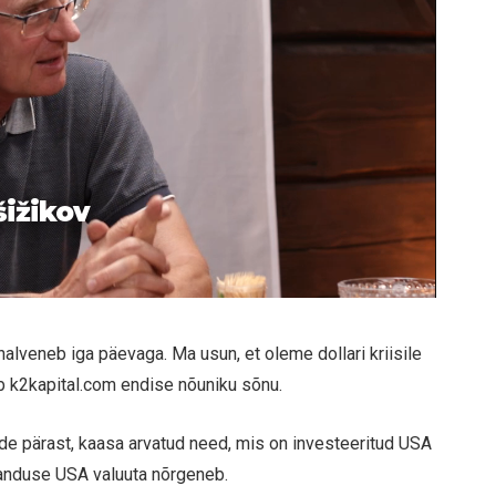
šižikov
 halveneb iga päevaga. Ma usun, et oleme dollari kriisile
 k2kapital.com endise nõuniku sõnu.
de pärast, kaasa arvatud need, mis on investeeritud USA
janduse USA valuuta nõrgeneb.