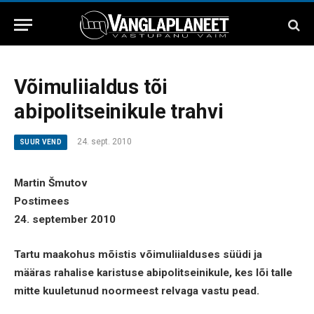
Võimuliialdus tõi
abipolitseinikule trahvi
24. sept. 2010
SUUR VEND
Martin Šmutov
Postimees
24. september 2010
Tartu maakohus mõistis võimuliialduses süüdi ja
määras rahalise karistuse abipolitseinikule, kes lõi talle
mitte kuuletunud noormeest relvaga vastu pead.