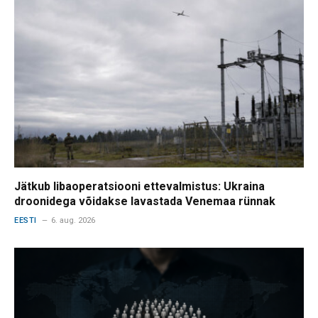
Jätkub libaoperatsiooni ettevalmistus: Ukraina
droonidega võidakse lavastada Venemaa rünnak
EESTI
6. aug. 2026