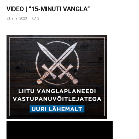
VIDEO | “15-MINUTI VANGLA”
21. mai 2023
2