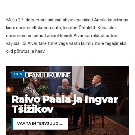
Mullu 27. detsembril pidasid abipolitseinikud Antsla kesklinnas
kinni noorteseltskonna auto, kirjutas Õhtuleht. Kuna üks
noormees ei täitnud abipolitseinik Aivar korraldust autost
väljuda, lõi Aivar talle tulirelvaga vastu kulmu, mille tagajärjeks
olid põrutus ja haav.
UUS
Raivo Paala ja Ingvar
Tšižikov
VAATA INTERVJUUD