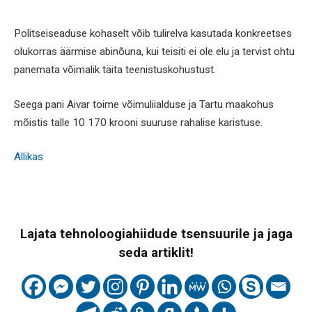
Politseiseaduse kohaselt võib tulirelva kasutada konkreetses
olukorras äärmise abinõuna, kui teisiti ei ole elu ja tervist ohtu
panemata võimalik täita teenistuskohustust.
Seega pani Aivar toime võimuliialduse ja Tartu maakohus
mõistis talle 10 170 krooni suuruse rahalise karistuse.
Allikas
Lajata tehnoloogiahiidude tsensuurile ja jaga
seda artiklit!