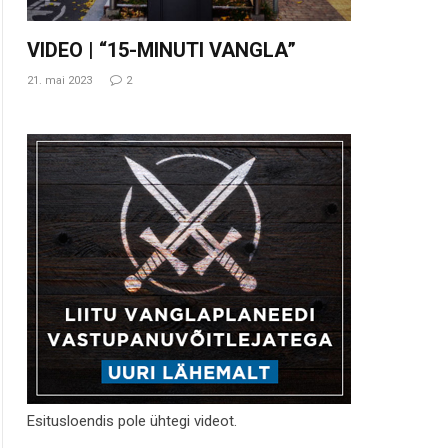
VIDEO | “15-MINUTI VANGLA”
21. mai 2023
2
Esitusloendis pole ühtegi videot.