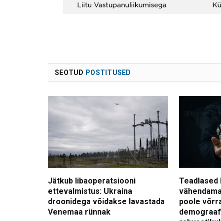
SEOTUD
POSTITUSED
Jätkub libaoperatsiooni
Teadlased 
ettevalmistus: Ukraina
vähendama
droonidega võidakse lavastada
poole võrr
Venemaa rünnak
demograafi