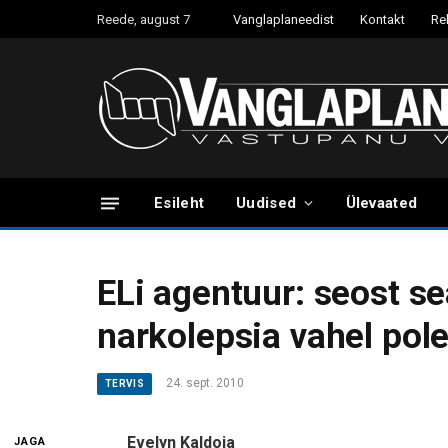
Reede, august 7
Vanglaplaneedist
Kontakt
Re
Esileht
Uudised
Ülevaated
ELi agentuur: seost sea
narkolepsia vahel pol
24. sept. 2010
TERVIS
Evelyn Kaldoja
JAGA