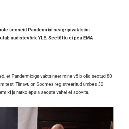
pole seoseid Pandemrixi seagripivaktsiini
rjutab uudistevõrk YLE. Seetõttu ei pea EMA
ed, et Pandermixiga vaktsineerimine võib olla seotud 80
tumitest. Tänavu on Soomes registreeritud umbes 30
mrixi ja narkolepsia seoste vahel ei soovita.