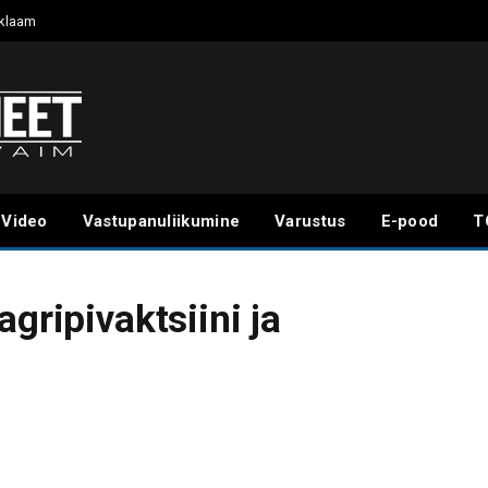
klaam
Video
Vastupanuliikumine
Varustus
E-pood
T
gripivaktsiini ja
e