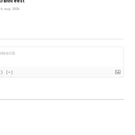
krahhi eest
6. aug. 2026
{}
[+]