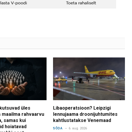
kutsuvad üles
Libaoperatsioon? Leipzigi
 maailma rahvaarvu
lennujaama droonijuhtumites
a, samas kui
kahtlustatakse Venemaad
d hoiatavad
SÕDA
6. aug. 2026