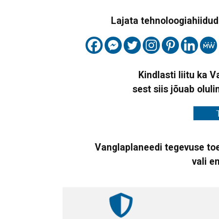
Lajata tehnoloogiahiidude
Kindlasti liitu ka 
sest siis jõuab oluli
Vanglaplaneedi tegevuse toe
vali e