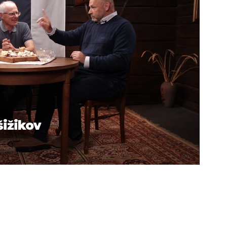
šižikov