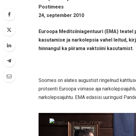
Postimees
24, september 2010
Euroopa Meditsiiniagentuuri (EMA) teatel 
kasutamise ja narkolepsia vahel leitud, ki
hinnangul ka piirama vaktsiini kasutamist.
Soomes on alates augustist ringelnud kahtlus
protsenti Euroopa viimase aja narkolepsiajuh
narkolepsiajuhtu. EMA edasisi uuringuid Pande