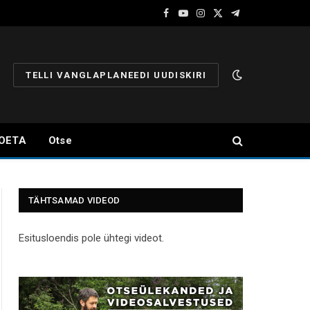
Facebook
YouTube
Instagram
X
Telegram
(Twitter)
TELLI VANGLAPLANEEDI UUDISKIRI
OETA
Otse
TÄHTSAMAD VIDEOD
Esitusloendis pole ühtegi videot.