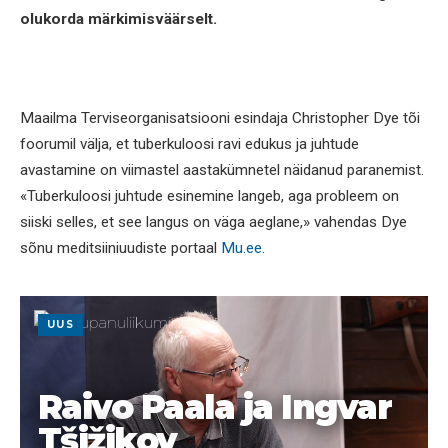
olukorda märkimisväärselt.
Maailma Terviseorganisatsiooni esindaja Christopher Dye tõi
foorumil välja, et tuberkuloosi ravi edukus ja juhtude
avastamine on viimastel aastakümnetel näidanud paranemist.
«Tuberkuloosi juhtude esinemine langeb, aga probleem on
siiski selles, et see langus on väga aeglane,» vahendas Dye
sõnu meditsiiniuudiste portaal
Mu.ee
.
UUS
Raivo Paala ja Ingvar
Tšižikov