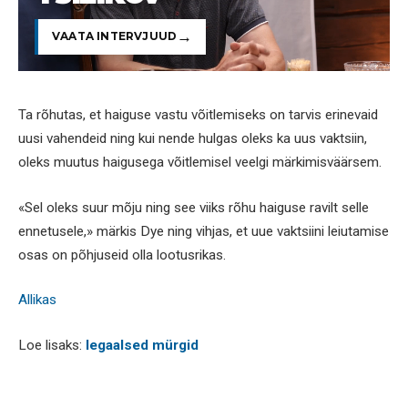
VAATA INTERVJUUD
Ta rõhutas, et haiguse vastu võitlemiseks on tarvis erinevaid
uusi vahendeid ning kui nende hulgas oleks ka uus vaktsiin,
oleks muutus haigusega võitlemisel veelgi märkimisväärsem.
«Sel oleks suur mõju ning see viiks rõhu haiguse ravilt selle
ennetusele,» märkis Dye ning vihjas, et uue vaktsiini leiutamise
osas on põhjuseid olla lootusrikas.
Allikas
Loe lisaks:
legaalsed mürgid