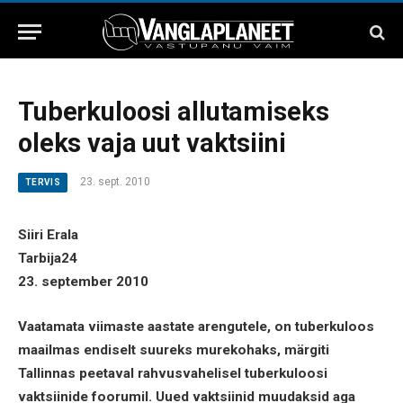
Tuberkuloosi allutamiseks
oleks vaja uut vaktsiini
23. sept. 2010
TERVIS
Siiri Erala
Tarbija24
23. september 2010
Vaatamata viimaste aastate arengutele, on tuberkuloos
maailmas endiselt suureks murekohaks, märgiti
Tallinnas peetaval rahvusvahelisel tuberkuloosi
vaktsiinide foorumil. Uued vaktsiinid muudaksid aga