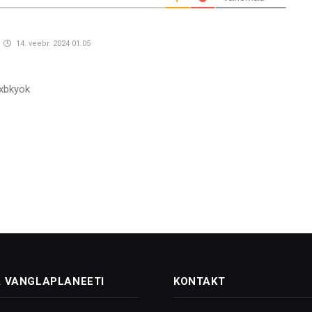
14. veebr. 2024 01:05
vxbkyok
 VANGLAPLANEETI
KONTAKT