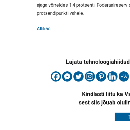
ajaga võrreldes 1.4 protsenti. Föderaalreserv 
protsendipunkti vahele.
Allikas
Lajata tehnoloogiahiidude
Kindlasti liitu ka 
sest siis jõuab oluli