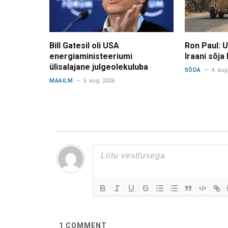
Bill Gatesil oli USA
Ron Paul: 
energiaministeeriumi
Iraani sõja
ülisalajane julgeolekuluba
SÕDA
4. aug
MAAILM
5. aug. 2026
1
COMMENT