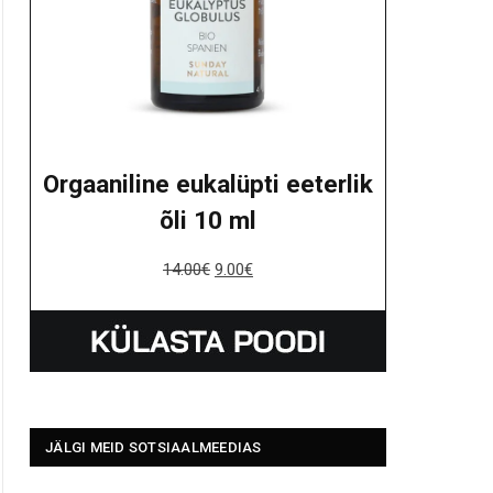
Orgaaniline eukalüpti eeterlik
õli 10 ml
14.00
€
9.00
€
JÄLGI MEID SOTSIAALMEEDIAS