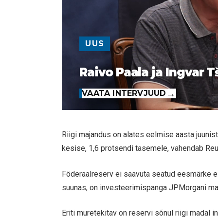
UUS
Raivo Paala ja Ingvar T
VAATA INTERVJUUD
Riigi majandus on alates eelmise aasta juuni
kesise, 1,6 protsendi tasemele, vahendab Reu
Föderaalreserv ei saavuta seatud eesmärke ei 
suunas, on investeerimispanga JPMorgani majan
Eriti muretekitav on reservi sõnul riigi madal 