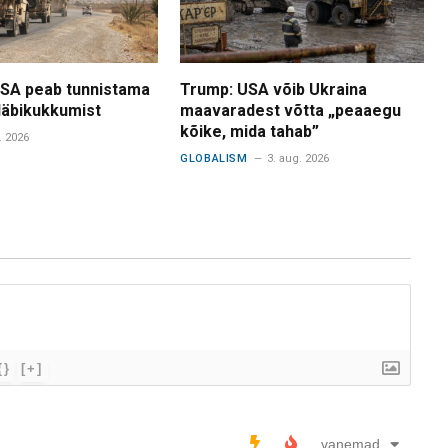
USA peab tunnistama
Trump: USA võib Ukraina
 läbikukkumist
maavaradest võtta „peaaegu
kõike, mida tahab”
. 2026
GLOBALISM
3. aug. 2026
{}
[+]
vanemad