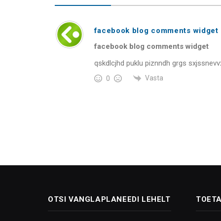
facebook blog comments widget
facebook blog comments widget
qskdlcjhd puklu piznndh grgs sxjssnev
Vasta
0
OTSI VANGLAPLANEEDI LEHELT
TOETA