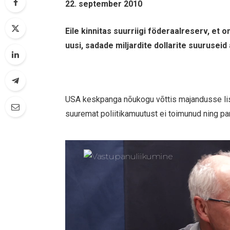
22. september 2010
Eile kinnitas suurriigi föderaalreserv, et
uusi, sadade miljardite dollarite suuruseid
USA keskpanga nõukogu võttis majandusse lisa
suuremat poliitikamuutust ei toimunud ning pan