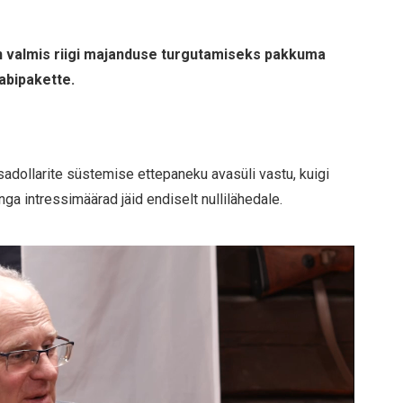
 on valmis riigi majanduse turgutamiseks pakkuma
 abipakette.
dollarite süstemise ettepaneku avasüli vastu, kuigi
ga intressimäärad jäid endiselt nullilähedale.