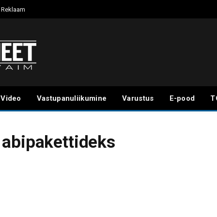
Reklaam
Video
Vastupanuliikumine
Varustus
E-pood
T
 abipakettideks