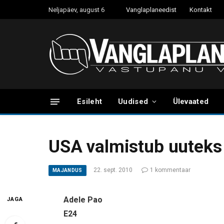
Neljapäev, august 6
Vanglaplaneedist
Kontakt
Esileht
Uudised
Ülevaated
USA valmistub uuteks
22. sept. 2010
1 kommentaar
MAJANDUS
Adele Pao
JAGA
E24