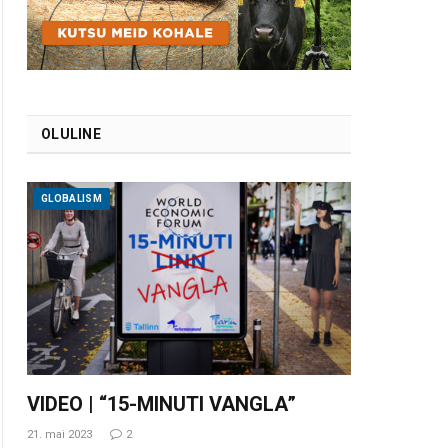
OLULINE
GLOBALISM
VIDEO | “15-MINUTI VANGLA”
21. mai 2023
2