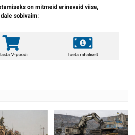
tamiseks on mitmeid erinevaid viise,
ndale sobivaim: