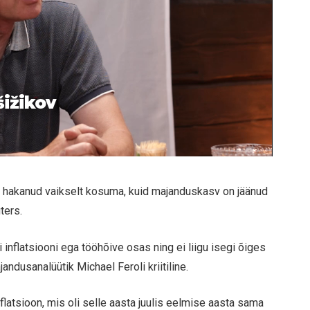
šižikov
st hakanud vaikselt kosuma, kuid majanduskasv on jäänud
ters.
inflatsiooni ega tööhõive osas ning ei liigu isegi õiges
dusanalüütik Michael Feroli kriitiline.
inflatsioon, mis oli selle aasta juulis eelmise aasta sama