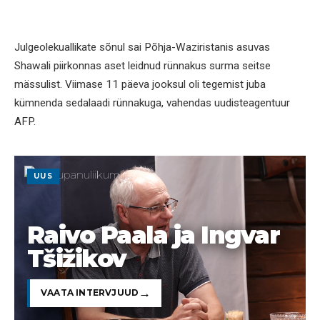
Julgeolekuallikate sõnul sai Põhja-Waziristanis asuvas
Shawali piirkonnas aset leidnud rünnakus surma seitse
mässulist. Viimase 11 päeva jooksul oli tegemist juba
kümnenda sedalaadi rünnakuga, vahendas uudisteagentuur
AFP.
UUS
Raivo Paala ja Ingvar
Tšižikov
VAATA INTERVJUUD