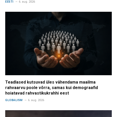
EESTI
6. aug. 2026
Teadlased kutsuvad üles vähendama maailma
rahvaarvu poole võrra, samas kui demograafid
hoiatavad rahvastikukrahhi eest
GLOBALISM
6. aug. 2026