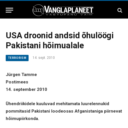
USA droonid andsid õhulöögi
Pakistani hõimualale
14. sept. 2010
TERRORISM
Jürgen Tamme
Postimees
14. september 2010
Ühendriikidele kuuluvad mehitamata luurelennukid
pommitasid Pakistani loodeosas Afganistaniga piirnevat
hõimupiirkonda.