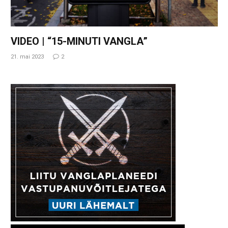
VIDEO | “15-MINUTI VANGLA”
21. mai 2023
2