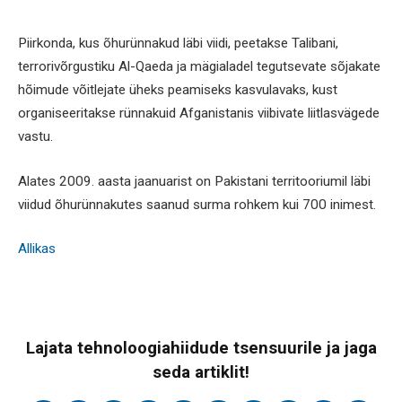
Piirkonda, kus õhurünnakud läbi viidi, peetakse Talibani,
terrorivõrgustiku Al-Qaeda ja mägialadel tegutsevate sõjakate
hõimude võitlejate üheks peamiseks kasvulavaks, kust
organiseeritakse rünnakuid Afganistanis viibivate liitlasvägede
vastu.
Alates 2009. aasta jaanuarist on Pakistani territooriumil läbi
viidud õhurünnakutes saanud surma rohkem kui 700 inimest.
Allikas
Lajata tehnoloogiahiidude tsensuurile ja jaga
seda artiklit!