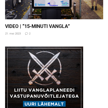
VIDEO | “15-MINUTI VANGLA”
21. mai 2023
2