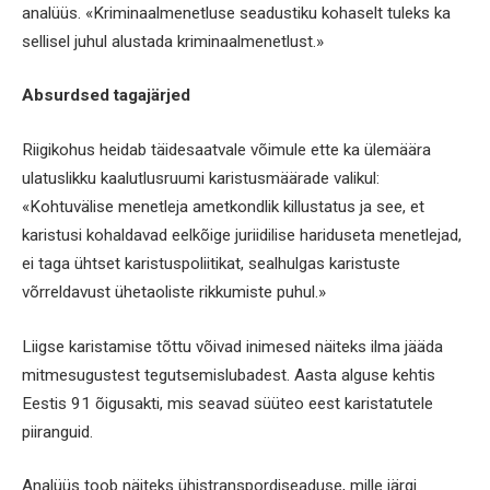
analüüs. «Kriminaalmenetluse seadustiku kohaselt tuleks ka
sellisel juhul alustada kriminaalmenetlust.»
Absurdsed tagajärjed
Riigikohus heidab täidesaatvale võimule ette ka ülemäära
ulatuslikku kaalutlusruumi karistusmäärade valikul:
«Kohtuvälise menetleja ametkondlik killustatus ja see, et
karistusi kohaldavad eelkõige juriidilise hariduseta menetlejad,
ei taga ühtset karistuspoliitikat, sealhulgas karistuste
võrreldavust ühetaoliste rikkumiste puhul.»
Liigse karistamise tõttu võivad inimesed näiteks ilma jääda
mitmesugustest tegutsemislubadest. Aasta alguse kehtis
Eestis 91 õigusakti, mis seavad süüteo eest karistatutele
piiranguid.
Analüüs toob näiteks ühistranspordiseaduse, mille järgi