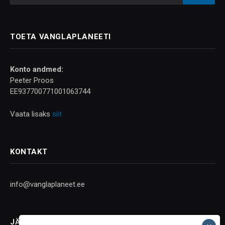
TOETA VANGLAPLANEETI
Konto andmed:
Peeter Proos
EE937700771001063744
Vaata lisaks
siit
KONTAKT
info@vanglaplaneet.ee
JÄLGI SOTSIAALMEEDIAS