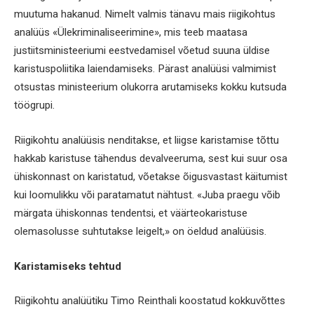
muutuma hakanud. Nimelt valmis tänavu mais riigikohtus
analüüs «Ülekriminaliseerimine», mis teeb maatasa
justiitsministeeriumi eestvedamisel võetud suuna üldise
karistuspoliitika laiendamiseks. Pärast analüüsi valmimist
otsustas ministeerium olukorra arutamiseks kokku kutsuda
töögrupi.
Riigikohtu analüüsis nenditakse, et liigse karistamise tõttu
hakkab karistuse tähendus devalveeruma, sest kui suur osa
ühiskonnast on karistatud, võetakse õigusvastast käitumist
kui loomulikku või paratamatut nähtust. «Juba praegu võib
märgata ühiskonnas tendentsi, et väärteokaristuse
olemasolusse suhtutakse leigelt,» on öeldud analüüsis.
Karistamiseks tehtud
Riigikohtu analüütiku Timo Reinthali koostatud kokkuvõttes