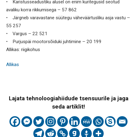
• Karistusseadustiku alusel on enim kuritegusid seotud
avaliku korra rikkumisega – 57 862
• Järgneb varavastane süütegu väheväärtusliku asja vastu –
55 257
• Vargus – 22 521
• Purjuspäi mootorsõiduki juhtimine – 20 199
Allikas: riigikohus
Allikas
Lajata tehnoloogiahiidude tsensuurile ja jaga
seda artiklit!