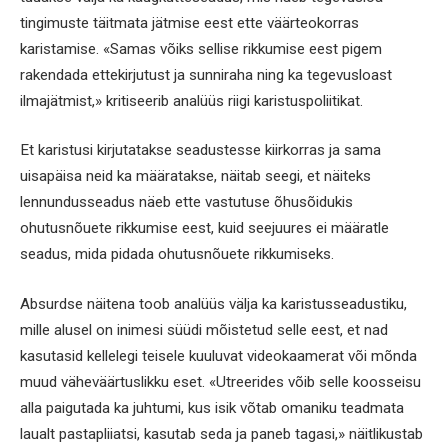
tingimuste täitmata jätmise eest ette väärteokorras
karistamise. «Samas võiks sellise rikkumise eest pigem
rakendada ettekirjutust ja sunniraha ning ka tegevusloast
ilmajätmist,» kritiseerib analüüs riigi karistuspoliitikat.
Et karistusi kirjutatakse seadustesse kiirkorras ja sama
uisapäisa neid ka määratakse, näitab seegi, et näiteks
lennundusseadus näeb ette vastutuse õhusõidukis
ohutusnõuete rikkumise eest, kuid seejuures ei määratle
seadus, mida pidada ohutusnõuete rikkumiseks.
Absurdse näitena toob analüüs välja ka karistusseadustiku,
mille alusel on inimesi süüdi mõistetud selle eest, et nad
kasutasid kellelegi teisele kuuluvat videokaamerat või mõnda
muud väheväärtuslikku eset. «Utreerides võib selle koosseisu
alla paigutada ka juhtumi, kus isik võtab omaniku teadmata
laualt pastapliiatsi, kasutab seda ja paneb tagasi,» näitlikustab