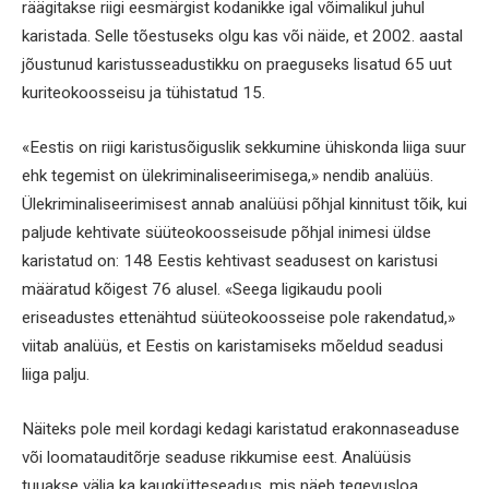
räägitakse riigi eesmärgist kodanikke igal võimalikul juhul
karistada. Selle tõestuseks olgu kas või näide, et 2002. aastal
jõustunud karistusseadustikku on praeguseks lisatud 65 uut
kuriteokoosseisu ja tühistatud 15.
«Eestis on riigi karistusõiguslik sekkumine ühiskonda liiga suur
ehk tegemist on ülekriminaliseerimisega,» nendib analüüs.
Ülekriminaliseerimisest annab analüüsi põhjal kinnitust tõik, kui
paljude kehtivate süüteokoosseisude põhjal inimesi üldse
karistatud on: 148 Eestis kehtivast seadusest on karistusi
määratud kõigest 76 alusel. «Seega ligikaudu pooli
eriseadustes ettenähtud süüteokoosseise pole rakendatud,»
viitab analüüs, et Eestis on karistamiseks mõeldud seadusi
liiga palju.
Näiteks pole meil kordagi kedagi karistatud erakonnaseaduse
või loomatauditõrje seaduse rikkumise eest. Analüüsis
tuuakse välja ka kaugkütteseadus, mis näeb tegevusloa