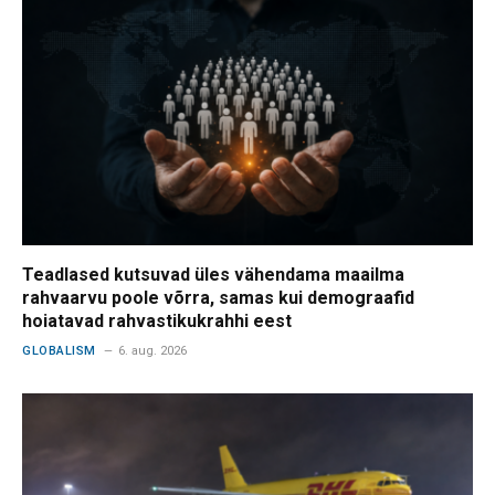
Teadlased kutsuvad üles vähendama maailma
rahvaarvu poole võrra, samas kui demograafid
hoiatavad rahvastikukrahhi eest
GLOBALISM
6. aug. 2026