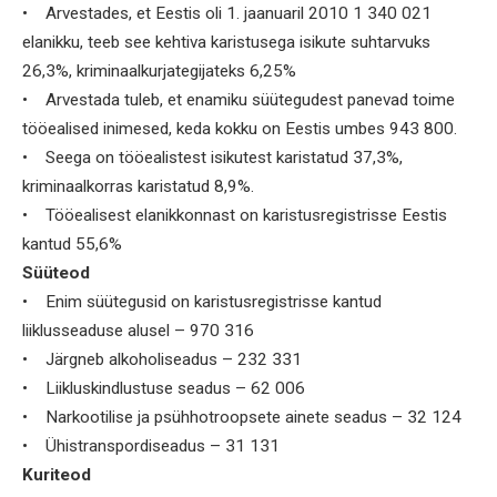
• Arvestades, et Eestis oli 1. jaanuaril 2010 1 340 021
elanikku, teeb see kehtiva karistusega isikute suhtarvuks
26,3%, kriminaalkurjategijateks 6,25%
• Arvestada tuleb, et enamiku süütegudest panevad toime
tööealised inimesed, keda kokku on Eestis umbes 943 800.
• Seega on tööealistest isikutest karistatud 37,3%,
kriminaalkorras karistatud 8,9%.
• Tööealisest elanikkonnast on karistusregistrisse Eestis
kantud 55,6%
Süüteod
• Enim süütegusid on karistusregistrisse kantud
liiklusseaduse alusel – 970 316
• Järgneb alkoholiseadus – 232 331
• Liikluskindlustuse seadus – 62 006
• Narkootilise ja psühhotroopsete ainete seadus – 32 124
• Ühistranspordiseadus – 31 131
Kuriteod