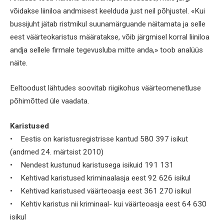
võidakse liiniloa andmisest keelduda just neil põhjustel. «Kui
bussijuht jätab ristmikul suunamärguande näitamata ja selle
eest väärteokaristus määratakse, võib järgmisel korral liiniloa
andja sellele firmale tegevusluba mitte anda,» toob analüüs
näite.
Eeltoodust lähtudes soovitab riigikohus väärteomenetluse
põhimõtted üle vaadata.
Karistused
• Eestis on karistusregistrisse kantud 580 397 isikut
(andmed 24. märtsist 2010)
• Nendest kustunud karistusega isikuid 191 131
• Kehtivad karistused kriminaalasja eest 92 626 isikul
• Kehtivad karistused väärteoasja eest 361 270 isikul
• Kehtiv karistus nii kriminaal- kui väärteoasja eest 64 630
isikul