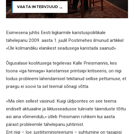
VAATA INTERVJUUD
Esimesena juhtis Eesti liigkarmile karistuspoliitikale
tähelepanu 2009. aasta 1. juulil Postimehes ilmunud artikkel
«Üle kolmandiku elanikest seadusega karistada saanud».
Õigusalase koolitusega tegelevas Kalle Preismannis, kes
toona «iga hinnaga» karistamise printsiipi kritiseeris, on riigi
loidus probleemi lahendamisel tekitanud sellise pettumuse, et
praegu ei soovi ta sel teemal sõnagi võtta.
«Ma olen sellest väsinud. Kuigi üldjoontes on see teema
endiselt aktuaalne ja liiklusseadusse tulevate täienduste tõttu
asi aina võimendub,» ütleb Preismann rohkem kui aasta
pärast probleemile tähelepanu juhtimist.
Ent riigi – loe: justiitsministeeriumi – suhtumine on tasapisi