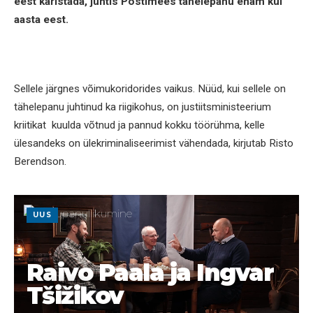
eest karistada, juhtis Postimees tähelepanu enam kui
aasta eest.
Sellele järgnes võimukoridorides vaikus. Nüüd, kui sellele on
tähelepanu juhtinud ka riigikohus, on justiitsministeerium
kriitikat kuulda võtnud ja pannud kokku töörühma, kelle
ülesandeks on ülekriminaliseerimist vähendada, kirjutab Risto
Berendson.
UUS
Raivo Paala ja Ingvar
Tšižikov