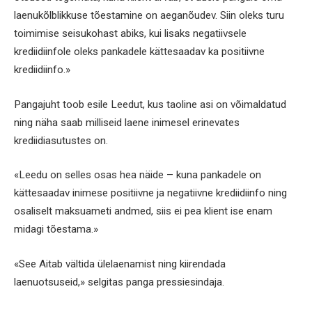
laenukõlblikkuse tõestamine on aeganõudev. Siin oleks turu
toimimise seisukohast abiks, kui lisaks negatiivsele
krediidiinfole oleks pankadele kättesaadav ka positiivne
krediidiinfo.»
Pangajuht toob esile Leedut, kus taoline asi on võimaldatud
ning näha saab milliseid laene inimesel erinevates
krediidiasutustes on.
«Leedu on selles osas hea näide – kuna pankadele on
kättesaadav inimese positiivne ja negatiivne krediidiinfo ning
osaliselt maksuameti andmed, siis ei pea klient ise enam
midagi tõestama.»
«See Aitab vältida ülelaenamist ning kiirendada
laenuotsuseid,» selgitas panga pressiesindaja.