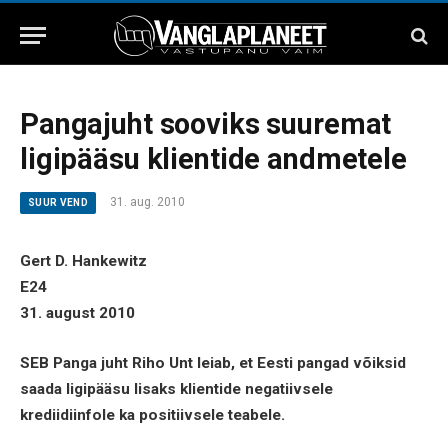
Pangajuht sooviks suuremat
ligipääsu klientide andmetele
31. aug. 2010
SUUR VEND
Gert D. Hankewitz
E24
31. august 2010
SEB Panga juht Riho Unt leiab, et Eesti pangad võiksid
saada ligipääsu lisaks klientide negatiivsele
krediidiinfole ka positiivsele teabele.