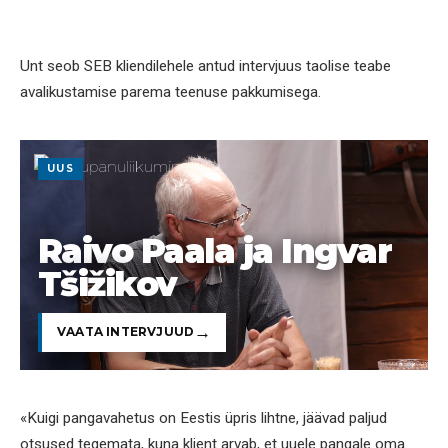
Unt seob SEB kliendilehele antud intervjuus taolise teabe
avalikustamise parema teenuse pakkumisega.
UUS
Raivo Paala ja Ingvar
Tšižikov
VAATA INTERVJUUD
«Kuigi pangavahetus on Eestis üpris lihtne, jäävad paljud
otsused tegemata, kuna klient arvab, et uuele pangale oma