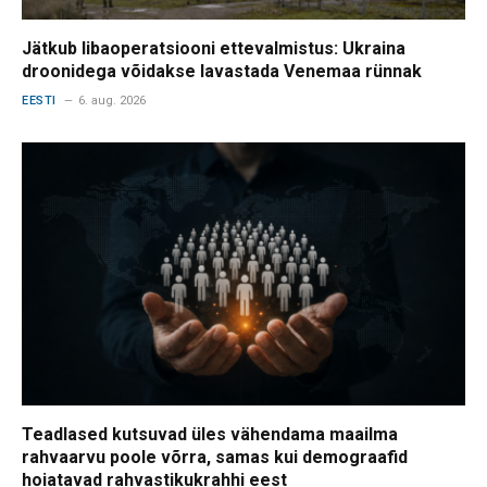
Jätkub libaoperatsiooni ettevalmistus: Ukraina
droonidega võidakse lavastada Venemaa rünnak
EESTI
6. aug. 2026
Teadlased kutsuvad üles vähendama maailma
rahvaarvu poole võrra, samas kui demograafid
hoiatavad rahvastikukrahhi eest