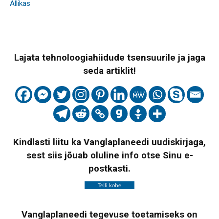
Allikas
Lajata tehnoloogiahiidude tsensuurile ja jaga
seda artiklit!
Kindlasti liitu ka Vanglaplaneedi uudiskirjaga,
sest siis jõuab oluline info otse Sinu e-
postkasti.
Vanglaplaneedi tegevuse toetamiseks on