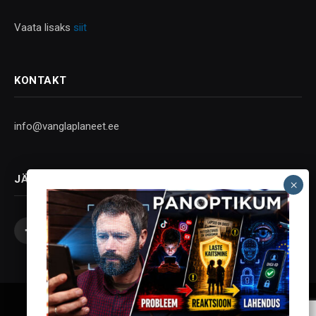
Vaata lisaks
siit
KONTAKT
info@vanglaplaneet.ee
JÄLGI SOTSIAALMEEDIAS
Facebook
X
Instagram
YouTube
Telegram
(Twitter)