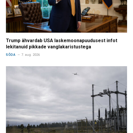
Trump ähvardab USA laskemoonapuudusest infot
lekitanuid pikkade vanglakaristustega
SÕDA
7. aug. 2026