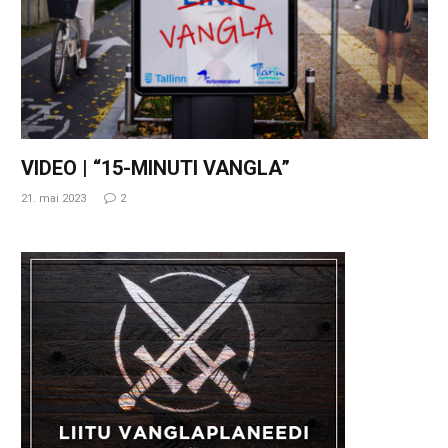
VIDEO | “15-MINUTI VANGLA”
21. mai 2023
2