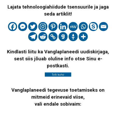
Lajata tehnoloogiahiidude tsensuurile ja jaga
seda artiklit!
Kindlasti liitu ka Vanglaplaneedi uudiskirjaga,
sest siis jõuab oluline info otse Sinu e-
postkasti.
Vanglaplaneedi tegevuse toetamiseks on
mitmeid erinevaid viise,
vali endale sobivaim: