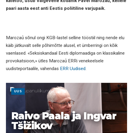
kätetöö, usub Valgevene kodanik Pavel Marozaủ, kellele
paari aasta eest anti Eestis poliitiline varjupaik.
Marozaủ sõnul ongi KGB-lastel selline tööstiil ning nende elu
käib jätkuvalt selle põhimõtte alusel, et ümberringi on kõik
vaenlased. «Seksiskandaal Eesti diplomaadiga on klassikaline
provokatsioon,» ütles Marozaủ ERRi venekeelsele
uudisteportaalile, vahendas
ERR Uudised
.
UUS
Raivo Paala ja Ingvar
Tšižikov