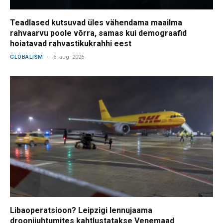
Teadlased kutsuvad üles vähendama maailma
rahvaarvu poole võrra, samas kui demograafid
hoiatavad rahvastikukrahhi eest
GLOBALISM
6. aug. 2026
Libaoperatsioon? Leipzigi lennujaama
droonijuhtumites kahtlustatakse Venemaad