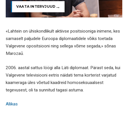
VAATA INTERVJUUD
«Lahtein on ühiskondlikult aktiivse positsiooniga inimene, kes
sarnaselt paljudele Euroopa diplomaatidele võiks toetada
Valgevene opositsiooni ning sellega võime segada,» sõnas
Marozaủ.
2006. aastal sattus löögi alla Läti diplomaat. Pärast seda, kui
Valgevene televisiooni eetris näidati tema korterist varjatud
kaameraga üles võetud kaadreid homoseksuaalsest
tegevusest, oli ta sunnitud tagasi astuma.
Allikas