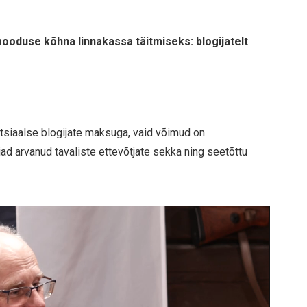
mooduse kõhna linnakassa täitmiseks: blogijatelt
tsiaalse blogijate maksuga, vaid võimud on
ad arvanud tavaliste ettevõtjate sekka ning seetõttu