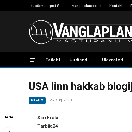
Laupäev, august 8
Vanglaplaneedist
Kontakt
Esileht
Uudised
Ülevaated
USA linn hakkab blog
25. aug. 2010
MAAILM
Siiri Erala
JAGA
Tarbija24