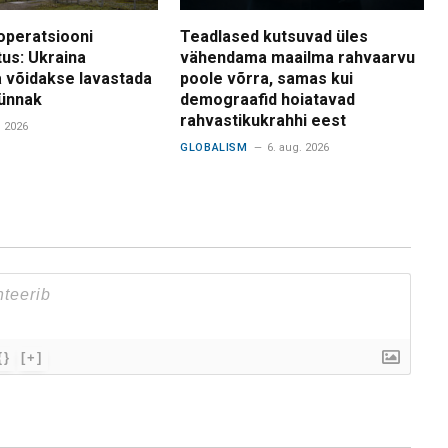
operatsiooni
Teadlased kutsuvad üles
tus: Ukraina
vähendama maailma rahvaarvu
 võidakse lavastada
poole võrra, samas kui
ünnak
demograafid hoiatavad
rahvastikukrahhi eest
. 2026
GLOBALISM
6. aug. 2026
{}
[+]