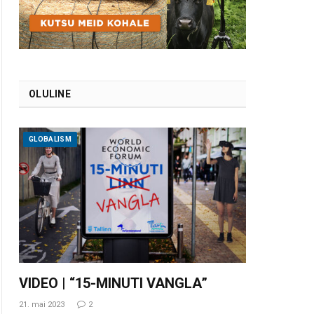
OLULINE
GLOBALISM
VIDEO | “15-MINUTI VANGLA”
21. mai 2023
2