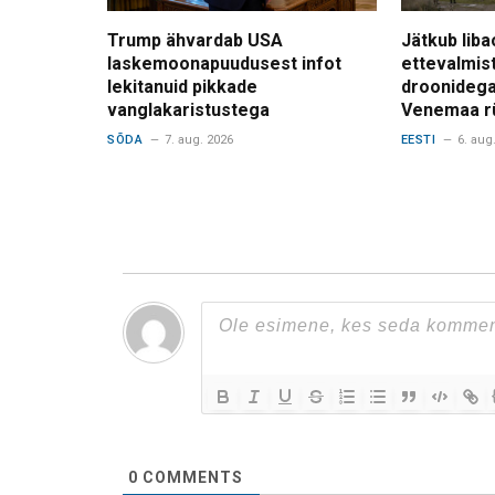
Trump ähvardab USA
Jätkub liba
laskemoonapuudusest infot
ettevalmis
lekitanuid pikkade
droonidega
vanglakaristustega
Venemaa r
SÕDA
7. aug. 2026
EESTI
6. aug
0
COMMENTS