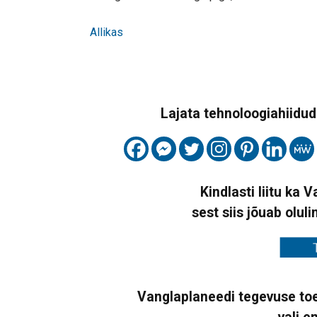
Allikas
Lajata tehnoloogiahiidude
Kindlasti liitu ka 
sest siis jõuab oluli
Vanglaplaneedi tegevuse toe