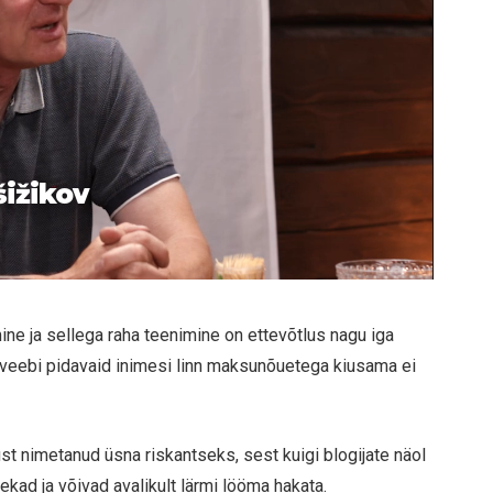
šižikov
ine ja sellega raha teenimine on ettevõtlus nagu iga
javeebi pidavaid inimesi linn maksunõuetega kiusama ei
st nimetanud üsna riskantseks, sest kuigi blogijate näol
kad ja võivad avalikult lärmi lööma hakata.