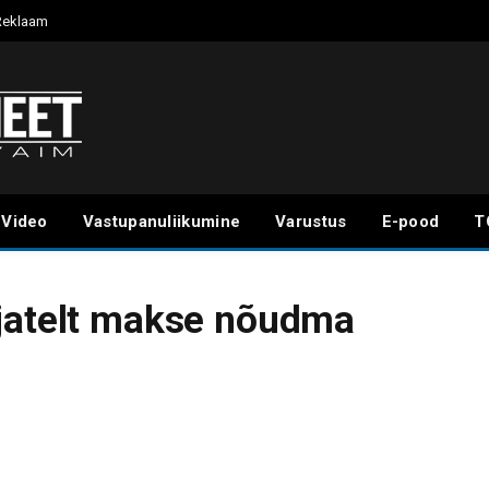
Reklaam
Video
Vastupanuliikumine
Varustus
E-pood
T
ijatelt makse nõudma