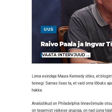
UUS
Raivo Paala ja Ingvar T
VAATA INTERVJUUD
Linna esindaja Maura Kennedy ütles, et blogim
teinegi. Samas lisas ta, et vaid oma lõbuks a
hakka.
Analüütikud on Philadelphia linnavõimude otsu
on tegemist väikese grupiga, on nad üsna hääle