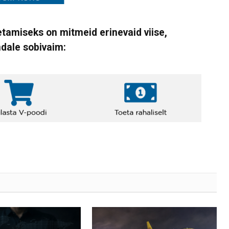
tamiseks on mitmeid erinevaid viise,
ndale sobivaim: