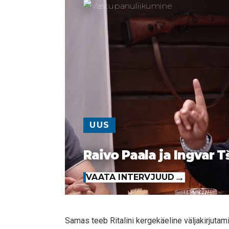
UUS
Raivo Paala ja Ingvar T
VAATA INTERVJUUD
Samas teeb Ritalini kergekäeline väljakirjutam