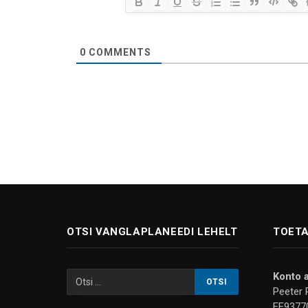
0
COMMENTS
OTSI VANGLAPLANEEDI LEHELT
TOETA
Konto 
Peeter 
EE9377