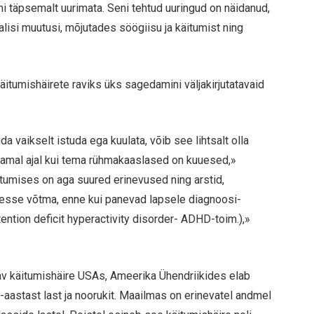
ni täpsemalt uurimata. Seni tehtud uuringud on näidanud,
alisi muutusi, mõjutades söögiisu ja käitumist ning
äitumishäirete raviks üks sagedamini väljakirjutatavaid
uda vaikselt istuda ega kuulata, võib see lihtsalt olla
, samal ajal kui tema rühmakaaslased on kuuesed,»
itumises on aga suured erinevused ning arstid,
esse võtma, enne kui panevad lapsele diagnoosi-
ention deficit hyperactivity disorder- ADHD-toim.),»
 käitumishäire USAs, Ameerika Ühendriikides elab
8-aastast last ja noorukit. Maailmas on erinevatel andmel