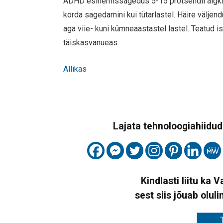
ADHD esinemissagedus 5-15 protsendil algklas
korda sagedamini kui tütarlastel. Häire väljend
aga viie- kuni kümneaastastel lastel. Teatud i
täiskasvanueas.
Allikas
Lajata tehnoloogiahiidude
Kindlasti liitu ka 
sest siis jõuab oluli