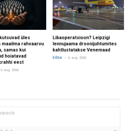
kutsuvad üles
Libaoperatsioon? Leipzigi
 maailma rahvaarvu
lennujaama droonijuhtumites
a, samas kui
kahtlustatakse Venemaad
d hoiatavad
SÕDA
6. aug. 2026
krahhi eest
6. aug. 2026