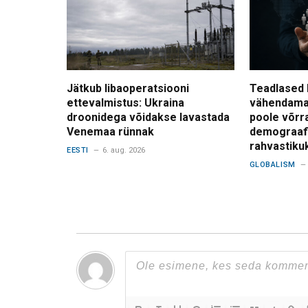
Jätkub libaoperatsiooni
Teadlased 
ettevalmistus: Ukraina
vähendama
droonidega võidakse lavastada
poole võrr
Venemaa rünnak
demograafi
rahvastiku
EESTI
6. aug. 2026
GLOBALISM