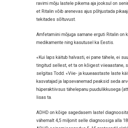
ravimi mõju lastele pikema aja jooksul on seni
et Ritalin võib arenevas ajus põhjustada pikaaj
tekitades sõltuvust.
Amfetamiini mõjuga sarnane erguti Ritalin on k
medikamente ning kasutusel ka Eestis.
«Kui laps käitub halvasti, ei pane tähele, ei su
tingitud sellest, et ta on kõigest viieaastane
selgitas Todd. «Viie- ja kuueaastaste laste kä
kasvatajad ja lapsevanemad peaksid seda arv
hüperaktiivsus tähelepanu puudulikkusega (att
lisas ta.
ADHD on kõige sagedasem lastel diagnoositav
vähemalt 4,5 miljonit selle diagnoosiga alla 1