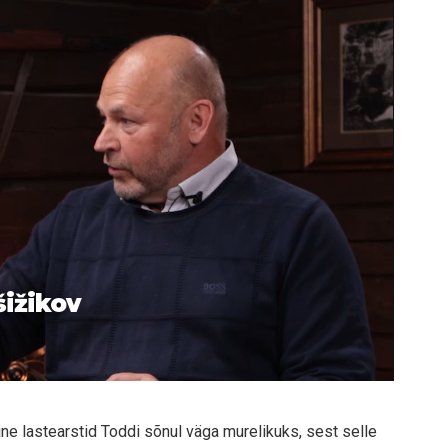
šižikov
ine lastearstid Toddi sõnul väga murelikuks, sest selle