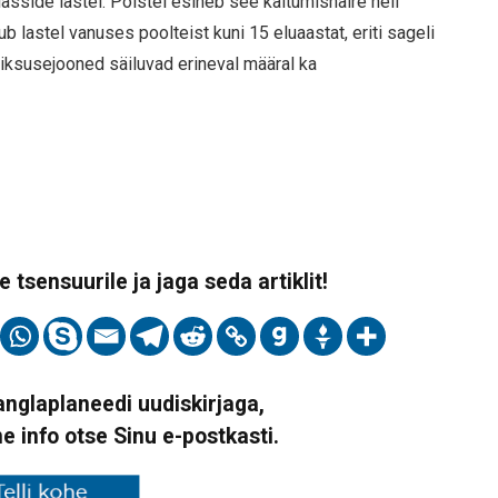
side lastel. Poistel esineb see käitumishäire neli
ub lastel vanuses poolteist kuni 15 eluaastat, eriti sageli
siksusejooned säiluvad erineval määral ka
 tsensuurile ja jaga seda artiklit!
Vanglaplaneedi uudiskirjaga,
ne info otse Sinu e-postkasti.