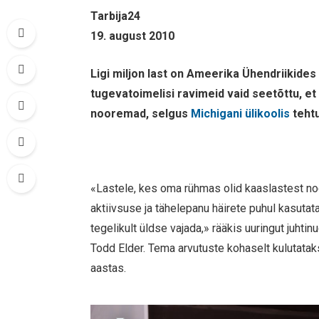
Tarbija24
19. august 2010
Ligi miljon last on Ameerika Ühendriikides
tugevatoimelisi ravimeid vaid seetõttu, e
nooremad, selgus
Michigani ülikoolis
tehtu
«Lastele, kes oma rühmas olid kaaslastest noo
aktiivsuse ja tähelepanu häirete puhul kasutatav
tegelikult üldse vajada,» rääkis uuringut juht
Todd Elder. Tema arvutuste kohaselt kulutatakse
aastas.