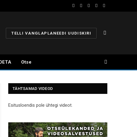
Facebook
YouTube
Instagram
X
Telegram
(Twitter)
TELLI VANGLAPLANEEDI UUDISKIRI
OETA
Otse
TÄHTSAMAD VIDEOD
Esitusloendis pole ühtegi videot.