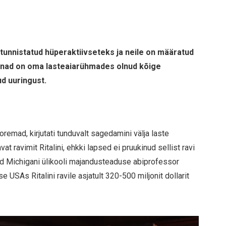
 tunnistatud hüperaktiivseteks ja neile on määratud
t nad on oma lasteaiarühmades olnud kõige
d uuringust.
remad, kirjutati tunduvalt sagedamini välja laste
at ravimit Ritalini, ehkki lapsed ei pruukinud sellist ravi
inud Michigani ülikooli majandusteaduse abiprofessor
 USAs Ritalini ravile asjatult 320-500 miljonit dollarit