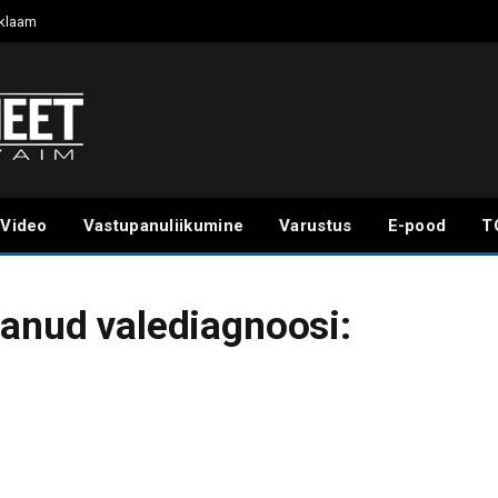
klaam
Video
Vastupanuliikumine
Varustus
E-pood
T
aanud valediagnoosi: