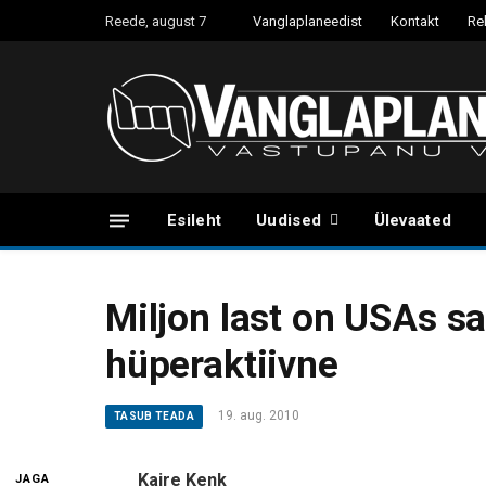
Reede, august 7
Vanglaplaneedist
Kontakt
Re
Esileht
Uudised
Ülevaated
Miljon last on USAs s
hüperaktiivne
19. aug. 2010
TASUB TEADA
Kaire Kenk
JAGA