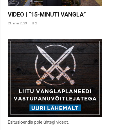
VIDEO | “15-MINUTI VANGLA”
21. mai 2023
2
Esitusloendis pole ühtegi videot.