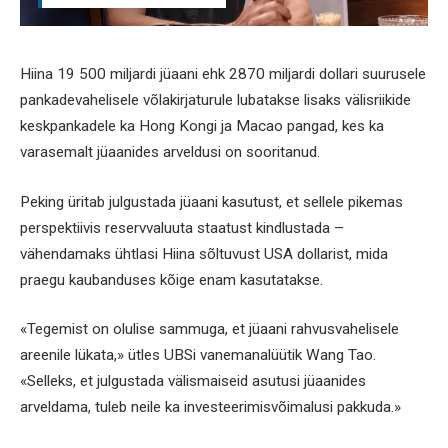
Hiina 19 500 miljardi jüaani ehk 2870 miljardi dollari suurusele
pankadevahelisele võlakirjaturule lubatakse lisaks välisriikide
keskpankadele ka Hong Kongi ja Macao pangad, kes ka
varasemalt jüaanides arveldusi on sooritanud.
Peking üritab julgustada jüaani kasutust, et sellele pikemas
perspektiivis reservvaluuta staatust kindlustada –
vähendamaks ühtlasi Hiina sõltuvust USA dollarist, mida
praegu kaubanduses kõige enam kasutatakse.
«Tegemist on olulise sammuga, et jüaani rahvusvahelisele
areenile lükata,» ütles UBSi vanemanalüütik Wang Tao.
«Selleks, et julgustada välismaiseid asutusi jüaanides
arveldama, tuleb neile ka investeerimisvõimalusi pakkuda.»