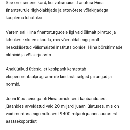
See on esimene kord, kui välismaiseid asutusi Hiina
finantsturule riigivõlakirjade ja ettevõtete võlakirjadega
kauplema lubatakse.
Varem sai Hiina finantsturgudele ligi vaid ülimalt piiratud ja
kitsukese skeemi kaudu, mis võimaldab riigi poolt
heakskiidetud välismaistel institutsioonidel Hiina börsifirmade
aktsiaid ja võlakirju osta.
Analüütikud ütlesid, et keskpank kehtestab
eksperimentaalprogrammile kindlasti selged piirangud ja
normid.
Juuni lõpu seisuga oli Hiina piiriülesest kaubandusest
jüaanides arveldatud vaid 20 miljardi jüaani ülatuses, mis on
vaid murdosa riigi mullusest 9400 miljardi jüaani suurusest
aastaekspordist.