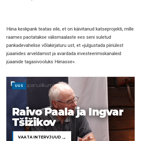
Hiina keskpank teatas eile, et on käivitanud katseprojekti, mille
raames paotatakse välismaalaste ees seni suletud
pankadevahelise võlakirjaturu ust, et «julgustada piiriülest
jüaanides arveldamist ja avardada investeerimiskanaleid
jüaanide tagasivooluks Hiinasse».
UUS
Raivo Paala ja Ingvar
Tšižikov
VAATA INTERVJUUD