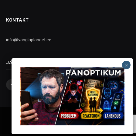
KONTAKT
info@vanglaplaneet.ee
JÄLGI SOTSIAALMEEDIAS
Facebook
X
Instagram
YouTube
Telegram
(Twitter)
Vanglaplaneet - Vastupanu Vaim