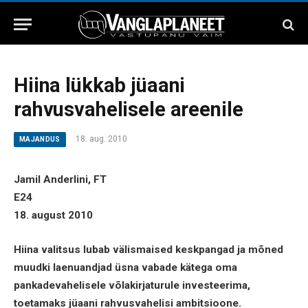
Hiina lükkab jüaani
rahvusvahelisele areenile
18. aug. 2010
MAJANDUS
Jamil Anderlini, FT
E24
18. august 2010
Hiina valitsus lubab välismaised keskpangad ja mõned
muudki laenuandjad üsna vabade kätega oma
pankadevahelisele võlakirjaturule investeerima,
toetamaks jüaani rahvusvahelisi ambitsioone.