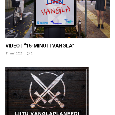
VIDEO | “15-MINUTI VANGLA”
21. mai 2023
2