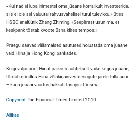
«Kui nad ei luba inimestel oma jüaane korralikult investeerida,
siis ei ole sel valuutal rahvusvahelisel turul tulevikku,» ütles
HSBC analüütik Zhang Zhiming. «Seepärast usun ma, et
keskpank tõstab kvoote üsna kiires tempos.»
Praegu saavad välismaised asutused hoiustada oma jüaane
vaid Hiina ja Hong Kongi pankades.
Kuigi väljaspool Hiinat paikneb suhteliselt väike kogus jüaane,
tõotab nõudlus Hiina võlakirjainvesteeringute järele tulla suur
– kuna jüaani väärtus hakkab tasapisi tõusma.
Copyright
The Financial Times Limited 2010.
Allikas