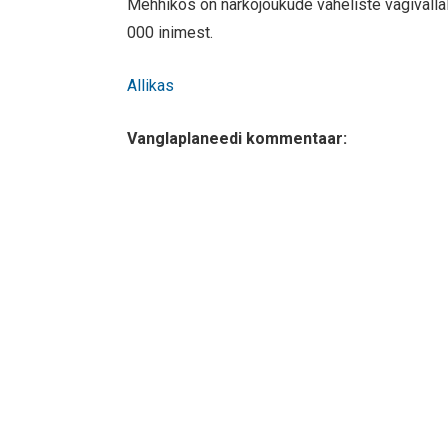
Mehhikos on narkojõukude vaheliste vägivallal
000 inimest.
Allikas
Vanglaplaneedi kommentaar: