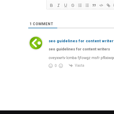
1
COMMENT
seo guidelines for content writer
seo guidelines for content writers
oveyxwrtv lcmba fjfowgz msfr pflixiwq
Vasta
0