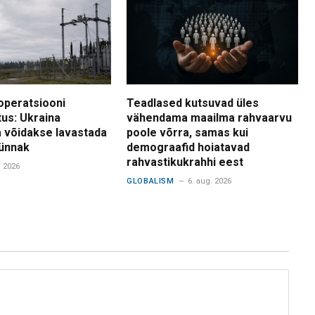
operatsiooni
Teadlased kutsuvad üles
tus: Ukraina
vähendama maailma rahvaarvu
 võidakse lavastada
poole võrra, samas kui
ünnak
demograafid hoiatavad
rahvastikukrahhi eest
. 2026
GLOBALISM
6. aug. 2026