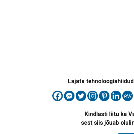
Lajata tehnoloogiahiidude
Kindlasti liitu ka 
sest siis jõuab oluli