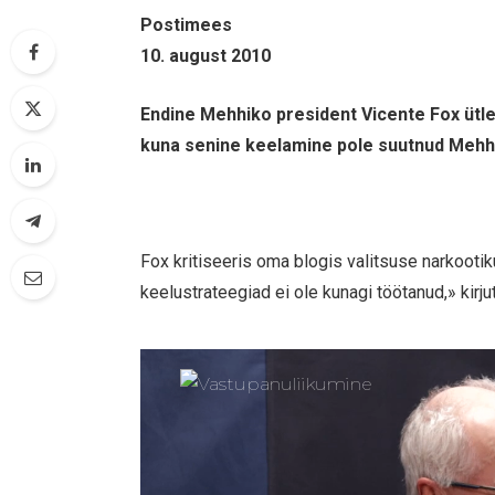
Postimees
10. august 2010
Endine Mehhiko president Vicente Fox ütl
kuna senine keelamine pole suutnud Mehhi
Fox kritiseeris oma blogis valitsuse narkooti
keelustrateegiad ei ole kunagi töötanud,» kirju