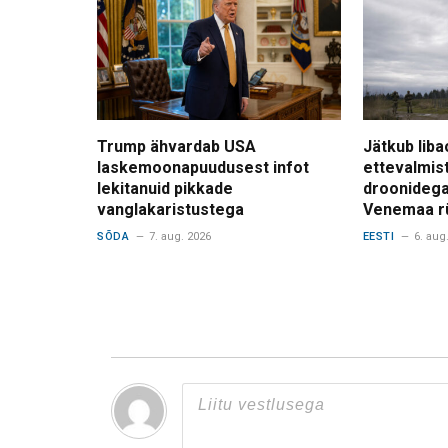
Trump ähvardab USA
Jätkub liba
laskemoonapuudusest infot
ettevalmis
lekitanuid pikkade
droonidega
vanglakaristustega
Venemaa r
SÕDA
7. aug. 2026
EESTI
6. aug