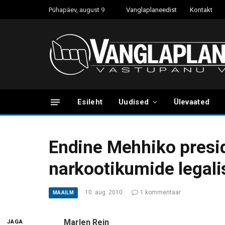
Pühapäev, august 9
Vanglaplaneedist
Kontakt
Esileht
Uudised
Ülevaated
Endine Mehhiko presi
narkootikumide legali
10. aug. 2010
1 kommentaar
MAAILM
Marlen Rein
JAGA