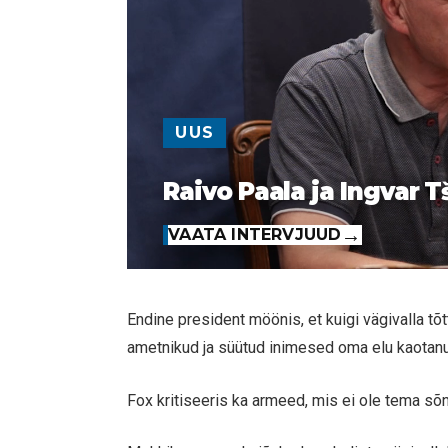
UUS
Raivo Paala ja Ingvar T
VAATA INTERVJUUD
Endine president möönis, et kuigi vägivalla tõ
ametnikud ja süütud inimesed oma elu kaotan
Fox kritiseeris ka armeed, mis ei ole tema sõn