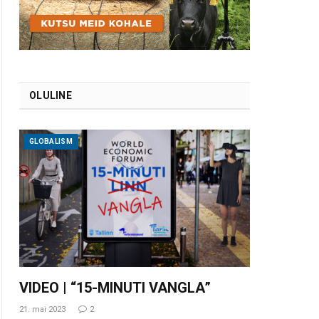
OLULINE
GLOBALISM
VIDEO | “15-MINUTI VANGLA”
21. mai 2023
2