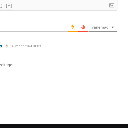
{}
[+]
vanemad
s
14. veebr. 2024 01:09
eqkcget