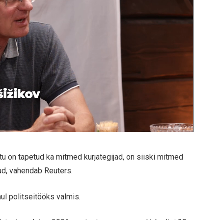
šižikov
ttu on tapetud ka mitmed kurjategijad, on siiski mitmed
ud, vahendab Reuters.
ul politseitööks valmis.