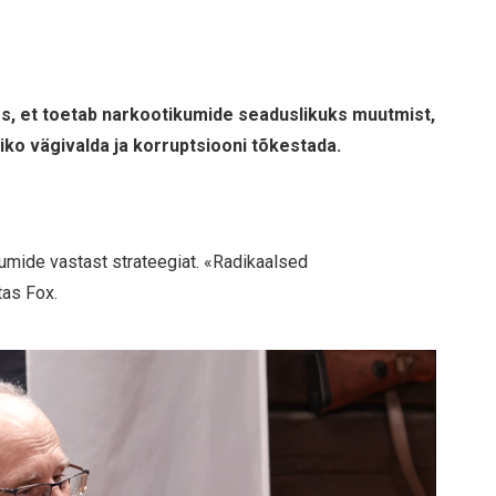
es, et toetab narkootikumide seaduslikuks muutmist,
ko vägivalda ja korruptsiooni tõkestada.
kumide vastast strateegiat. «Radikaalsed
tas Fox.