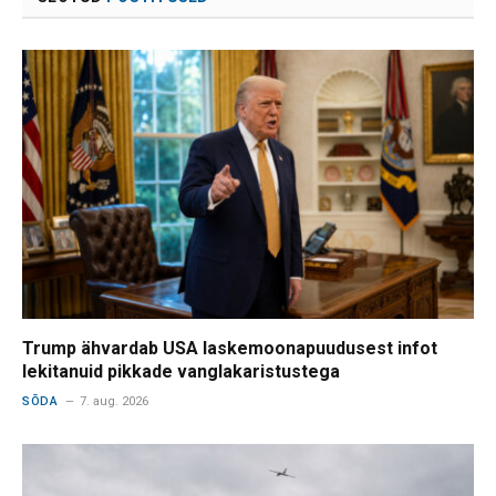
Trump ähvardab USA laskemoonapuudusest infot
lekitanuid pikkade vanglakaristustega
SÕDA
7. aug. 2026