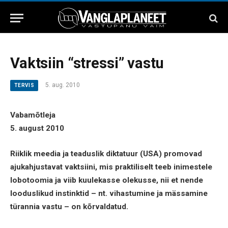
Vaktsiin “stressi” vastu
5. aug. 2010
TERVIS
Vabamõtleja
5. august 2010
Riiklik meedia ja teaduslik diktatuur (USA) promovad
ajukahjustavat vaktsiini, mis praktiliselt teeb inimestele
lobotoomia ja viib kuulekasse olekusse, nii et nende
looduslikud instinktid – nt. vihastumine ja mässamine
türannia vastu – on kõrvaldatud.