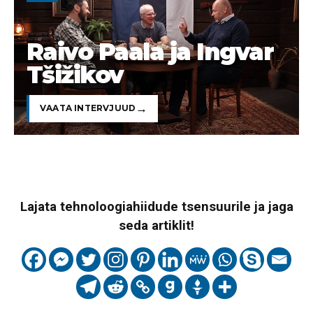
Raivo Paala ja Ingvar
Tšižikov
VAATA INTERVJUUD
Lajata tehnoloogiahiidude tsensuurile ja jaga
seda artiklit!