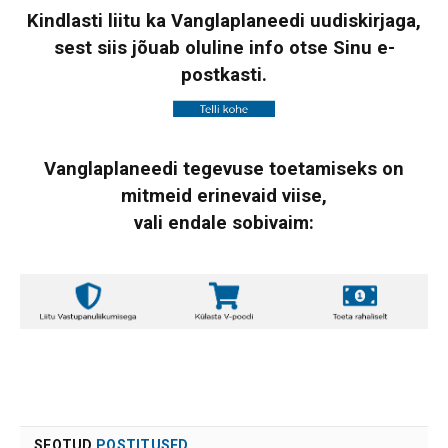
Kindlasti liitu ka Vanglaplaneedi uudiskirjaga,
sest siis jõuab oluline info otse Sinu e-
postkasti.
Vanglaplaneedi tegevuse toetamiseks on
mitmeid erinevaid viise,
vali endale sobivaim:
SEOTUD
POSTITUSED