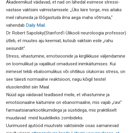
Akadeemikud väidavad, et nad on lähedal esimese stressi-
vastase vaktsiini valmistamisele: „Üks kiire torge, mis aitaks
meil rahuneda ja lõõgastuda ilma aega maha võtmata,“
vahendab
Daily Mail
.
Dr Robert Sapolsky(Stanford’i Ülikooli neuroloogia professor)
ütleb, et muutes aju keemiat, kutsub vaktsiin esile „rahu
seisundit“.
Stress, vihastumine, emotsioonide ja kirglikkuse väljendamine
on loomulikud ja vajalikud omadused inimkäitumises. Kui
inimesel tekib ebaloomulikus või ohtlikus olukorras stress, on
see täiesti normaalne reaktsioon, nagu kõigil teistel
elusolenditel siin Maal.
Nüüd aga väidavad teadlased meile, et vihastumine ja
emotsionaalne käitumine on ebanormaalne, mis vajab „ravi“
farmaatsianarkootikumidega ja süstidega, mis praktiliselt
muudavad meid kuulelikeks zombideks.
Uurimused ajutööd muutvate vaktsiinide osas sarnanevad