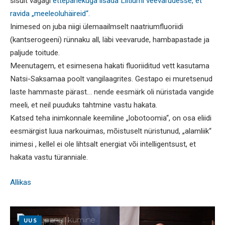
sisult vägagi
ettepanekuga lisada Liitiumi veevarudesse, et
ravida „meeleoluhäireid“.
Inimesed on juba niigi ülemaailmselt naatriumfluoriidi
(kantserogeeni) rünnaku all, läbi veevarude, hambapastade ja
paljude toitude.
Meenutagem, et esimesena hakati fluoriiditud vett kasutama
Natsi-Saksamaa poolt vangilaagrites. Gestapo ei muretsenud
laste hammaste pärast… nende eesmärk oli nüristada vangide
meeli, et neil puuduks tahtmine vastu hakata.
Katsed teha inimkonnale keemiline „lobotoomia“, on osa eliidi
eesmärgist luua narkouimas, mõistuselt nüristunud, „alamliik“
inimesi , kellel ei ole lihtsalt energiat või intelligentsust, et
hakata vastu türanniale.
Allikas
UUS