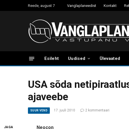
Reede, august 7
Vanglaplaneedist
Kontakt
Re
Esileht
Uudised
Ülevaated
USA sõda netipiraatlu
ajaveebe
17. juuli 2010
2 kommentaari
SUUR VEND
Neocon
JAGA