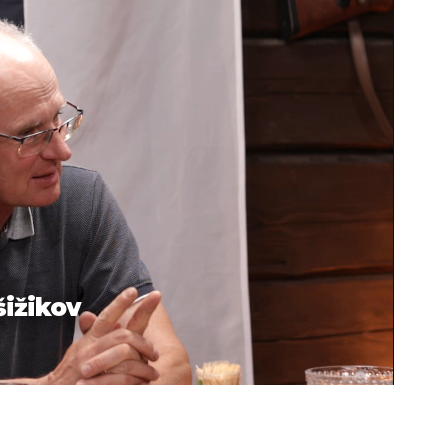
šižikov