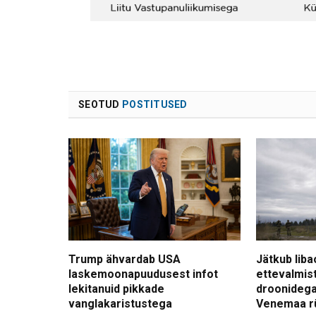
SEOTUD
POSTITUSED
Trump ähvardab USA
Jätkub liba
laskemoonapuudusest infot
ettevalmis
lekitanuid pikkade
droonidega
vanglakaristustega
Venemaa r