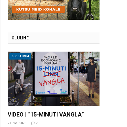
OLULINE
GLOBALISM
VIDEO | “15-MINUTI VANGLA”
21. mai 2023
2