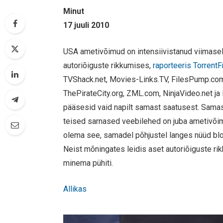
Minut
17 juuli 2010
USA ametivõimud on intensiivistanud viimasel 
autoriõiguste rikkumises,
raporteeris Torrent
TVShack.net, Movies-Links.TV, FilesPump.c
ThePirateCity.org, ZML.com, NinjaVideo.net ja 
pääsesid vaid napilt samast saatusest. Samas
teised sarnased veebilehed on juba ametivõim
olema see, samadel põhjustel langes nüüd blog
Neist mõningates leidis aset autoriõiguste ri
minema pühiti.
Allikas