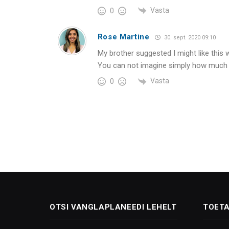
Vasta
0
Rose Martine
30. sept. 2020 09:10
My brother suggested I might like this 
You can not imagine simply how much ti
Vasta
0
OTSI VANGLAPLANEEDI LEHELT
TOETA