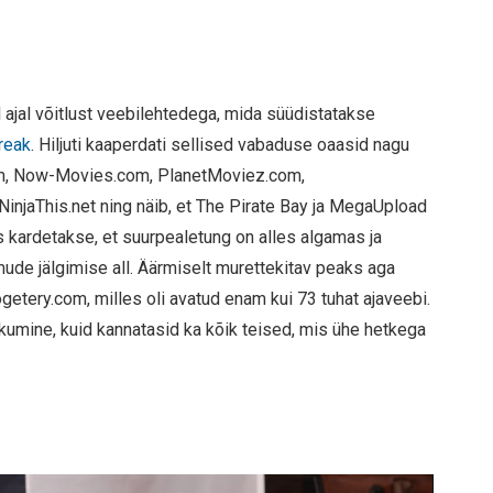
ajal võitlust veebilehtedega, mida süüdistatakse
Freak
. Hiljuti kaaperdati sellised vabaduse oaasid nagu
om, Now-Movies.com, PlanetMoviez.com,
NinjaThis.net ning näib, et The Pirate Bay ja MegaUpload
 kardetakse, et suurpealetung on alles algamas ja
ude jälgimise all. Äärmiselt murettekitav peaks aga
etery.com, milles oli avatud enam kui 73 tuhat ajaveebi.
kkumine, kuid kannatasid ka kõik teised, mis ühe hetkega