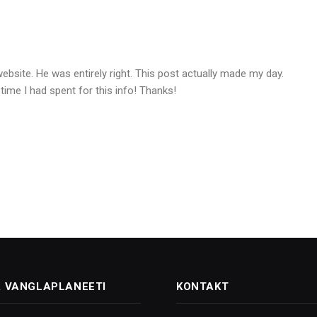
website. He was entirely right. This post actually made my day.
me I had spent for this info! Thanks!
 VANGLAPLANEETI
KONTAKT