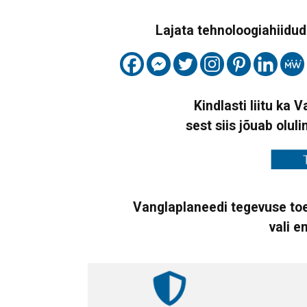
Lajata tehnoloogiahiidude
Kindlasti liitu ka 
sest siis jõuab oluli
Vanglaplaneedi tegevuse toe
vali e