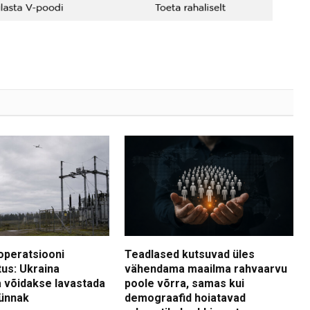
operatsiooni
Teadlased kutsuvad üles
tus: Ukraina
vähendama maailma rahvaarvu
 võidakse lavastada
poole võrra, samas kui
ünnak
demograafid hoiatavad