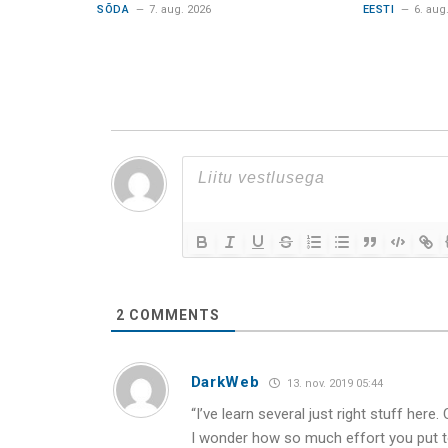
SÕDA
7. aug. 2026
EESTI
6. aug
2
COMMENTS
DarkWeb
13. nov. 2019 05:44
“I’ve learn several just right stuff here.
I wonder how so much effort you put to