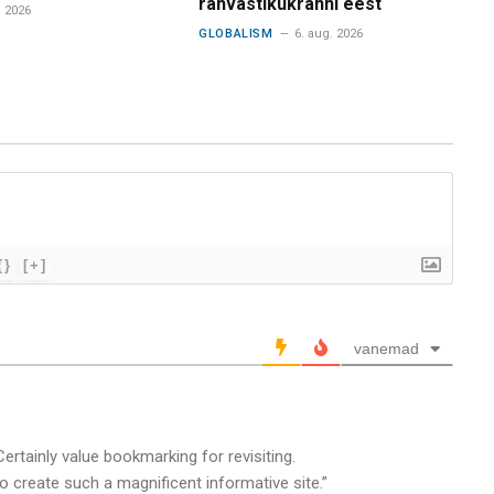
rahvastikukrahhi eest
. 2026
GLOBALISM
6. aug. 2026
{}
[+]
vanemad
 Certainly value bookmarking for revisiting.
 create such a magnificent informative site.”