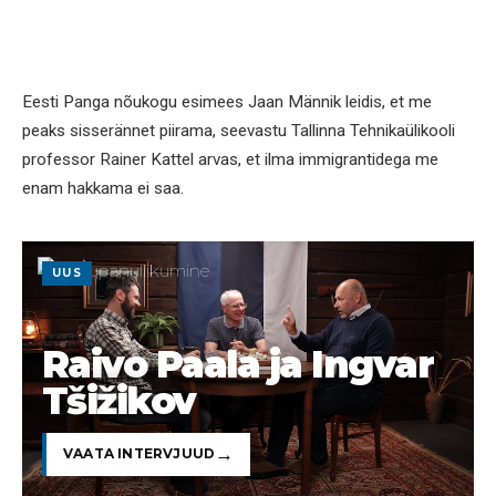
Eesti Panga nõukogu esimees Jaan Männik leidis, et me
peaks sisserännet piirama, seevastu Tallinna Tehnikaülikooli
professor Rainer Kattel arvas, et ilma immigrantidega me
enam hakkama ei saa.
UUS
Raivo Paala ja Ingvar
Tšižikov
VAATA INTERVJUUD