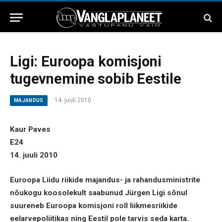
Ligi: Euroopa komisjoni
tugevnemine sobib Eestile
14. juuli 2010
MAJANDUS
Kaur Paves
E24
14. juuli 2010
Euroopa Liidu riikide majandus- ja rahandusministrite
nõukogu koosolekult saabunud Jürgen Ligi sõnul
suureneb Euroopa komisjoni roll liikmesriikide
eelarvepoliitikas ning Eestil pole tarvis seda karta.