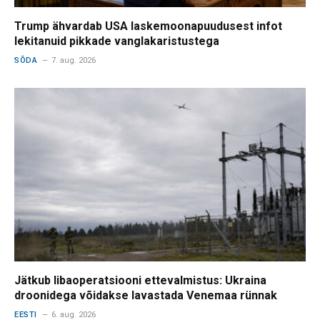
Trump ähvardab USA laskemoonapuudusest infot
lekitanuid pikkade vanglakaristustega
SÕDA
7. aug. 2026
Jätkub libaoperatsiooni ettevalmistus: Ukraina
droonidega võidakse lavastada Venemaa rünnak
EESTI
6. aug. 2026