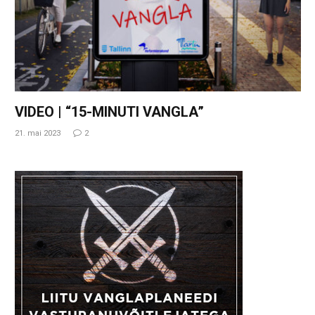
VIDEO | “15-MINUTI VANGLA”
21. mai 2023
2