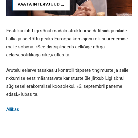
VAATA INTERVJUUD
Eesti kuulub Ligi sõnul madala struktuurse defitsiidiga riikide
hulka ja seetõttu peaks Euroopa komisjoni rolli suurenemine
meile sobima. «See distsiplineerib eelkõige nõrga
eelarvepoliitikaga riike,» ütles ta.
Arutelu eelarve tasakaalu kontrolli täpsete tingimuste ja selle
rikkumise eest määratavate karistuste üle jätkub Ligi sõnul
sügisesel erakorralisel koosolekul. «6. septembril paneme
edasi,» lubas ta.
Allikas