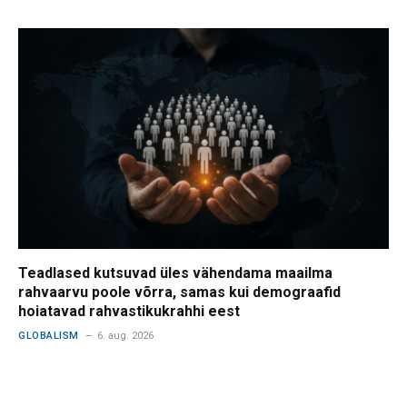
Teadlased kutsuvad üles vähendama maailma
rahvaarvu poole võrra, samas kui demograafid
hoiatavad rahvastikukrahhi eest
GLOBALISM
6. aug. 2026