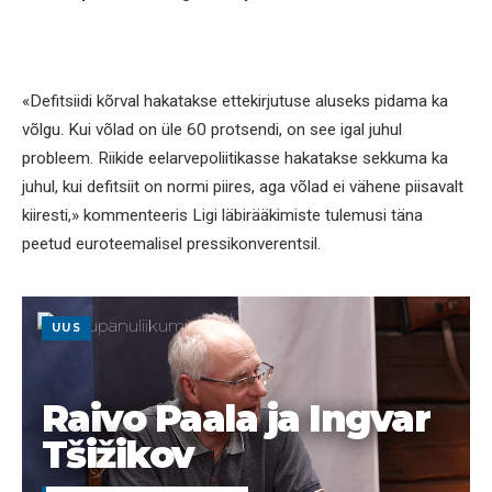
«Defitsiidi kõrval hakatakse ettekirjutuse aluseks pidama ka
võlgu. Kui võlad on üle 60 protsendi, on see igal juhul
probleem. Riikide eelarvepoliitikasse hakatakse sekkuma ka
juhul, kui defitsiit on normi piires, aga võlad ei vähene piisavalt
kiiresti,» kommenteeris Ligi läbirääkimiste tulemusi täna
peetud euroteemalisel pressikonverentsil.
UUS
Raivo Paala ja Ingvar
Tšižikov