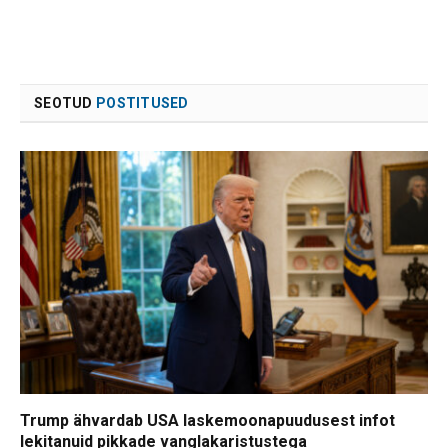
SEOTUD
POSTITUSED
Trump ähvardab USA laskemoonapuudusest infot
lekitanuid pikkade vanglakaristustega