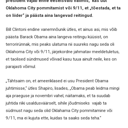
president vajab enne eeseisvaid valimis, kas uut
Oklahoma City pommitamist või 9/11, et „tõestada, et ta
on liider“ ja päästa aina langevad reitingud.
Bill Clintoni endine vanemnõunik ütles, et ainus asi, mis võib
päästa Barack Obama aina langeva reitingu küüsist, on
terrorirünnak, mis peaks ulatuma nii suureks nagu seda oli
Oklahoma City või 9/11, järjekordne jahmatav meeldetuletus,
et taolised sündmused võivad kasu tuua ainult neile, kes on
parajasti võimul.
„Tähtsaim on, et ameeriklased ei usu President Obama
juhtimisse,“ ütles Shapiro, lisades, „Obama peab leidma mingi
aja praeguse ja novembri vahel, näitamaks, et ta suudab
juhtida riiki usaldusväärselt, sihile jõudmiseks vajab ta
südmust nagu seda olid Oklahama City pommitamine või
9/11, ma ei kujuta ette, kuidas ta saaks seda teha.“