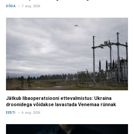
SÕDA
7. aug. 2026
Jätkub libaoperatsiooni ettevalmistus: Ukraina
droonidega võidakse lavastada Venemaa rünnak
EESTI
6. aug. 2026