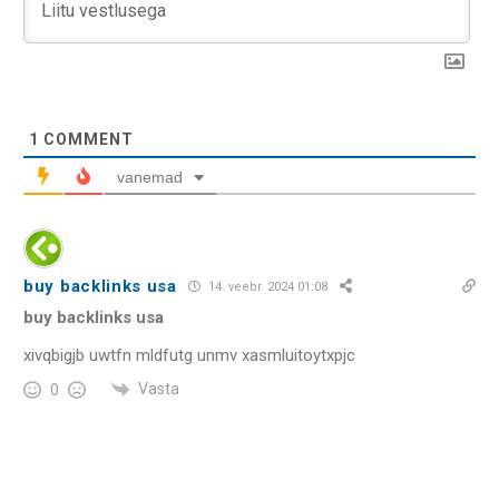
1
COMMENT
vanemad
buy backlinks usa
14. veebr. 2024 01:08
buy backlinks usa
xivqbigjb uwtfn mldfutg unmv xasmluitoytxpjc
Vasta
0