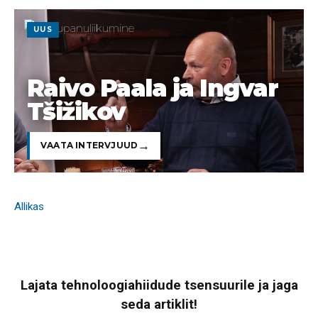
UUS
Raivo Paala ja Ingvar
Tšižikov
VAATA INTERVJUUD
Allikas
Lajata tehnoloogiahiidude tsensuurile ja jaga
seda artiklit!