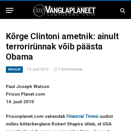
Kõrge Clintoni ametnik: ainult
terrorirünnak võib päästa
Obama
14. juuli 2010
1 kommentaar
MAAILM
Paul Joseph Watson
Prison Planet.com
14. juuli 2010
Prisonplanet.com vahendab
Financial Times
i uudist
milles bilderberglane Robert Shapiro ütleb, et USA