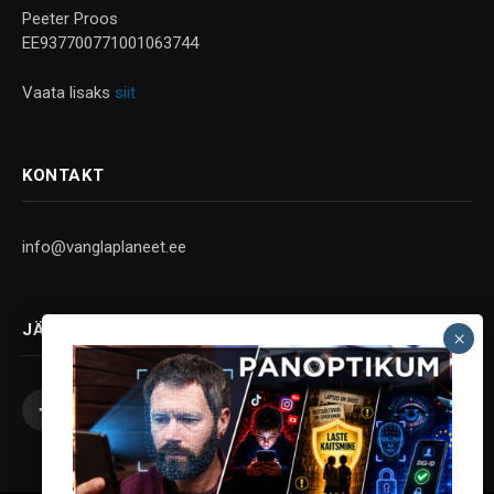
Peeter Proos
EE937700771001063744
Vaata lisaks
siit
KONTAKT
info@vanglaplaneet.ee
JÄLGI SOTSIAALMEEDIAS
Facebook
X
Instagram
YouTube
Telegram
(Twitter)