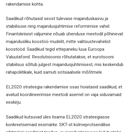
rakendamise kohta.
Saadikud rõhutasid seost tulevase majanduskasvu ja
stabiilsuse ning majandusjuhtimise reformimise vahel.
Finantskriisist väljumine nõuab ühenduse meetodil põhinevat
majandusliku koostöö mudelit, mitte valitsustevahelist
koostööd. Saadikud tegid ettepaneku luua Euroopa
Valuutafond. Resolutsioonis rõhutatakse, et eurotsooni
stabiilsus sõltub julgest majandusjuhtimisest, mis keskendub
rahapoliitikale, kuid samuti sotsiaalsele mõõtmele.
EL2020 strateegia rakendamise osas hoiatasid saadikud, et
avatud koordineerimise meetodi asemel on vaja siduvamaid
eeskirju.
Saadikud kutsuvad üles lisama EL2020 strateegiasse
konkreetsemaid eesmärke: SKT-st kolmeprotsendilise