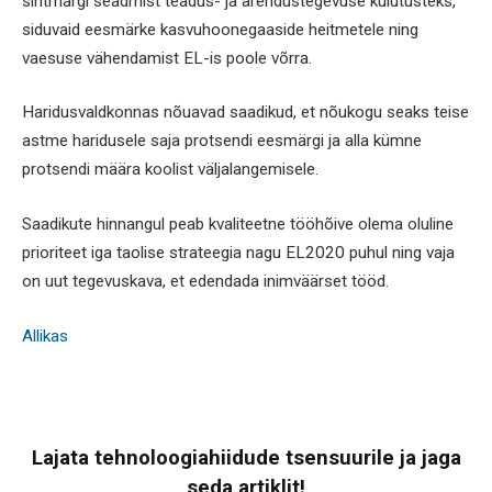
sihtmärgi seadmist teadus- ja arendustegevuse kulutusteks,
siduvaid eesmärke kasvuhoonegaaside heitmetele ning
vaesuse vähendamist EL-is poole võrra.
Haridusvaldkonnas nõuavad saadikud, et nõukogu seaks teise
astme haridusele saja protsendi eesmärgi ja alla kümne
protsendi määra koolist väljalangemisele.
Saadikute hinnangul peab kvaliteetne tööhõive olema oluline
prioriteet iga taolise strateegia nagu EL2020 puhul ning vaja
on uut tegevuskava, et edendada inimväärset tööd.
Allikas
Lajata tehnoloogiahiidude tsensuurile ja jaga
seda artiklit!