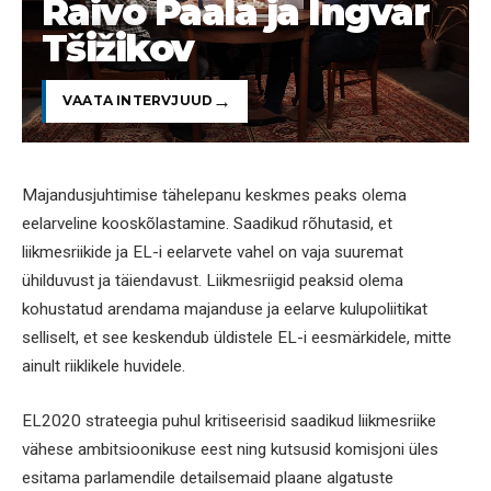
Raivo Paala ja Ingvar
Tšižikov
VAATA INTERVJUUD
Majandusjuhtimise tähelepanu keskmes peaks olema
eelarveline kooskõlastamine. Saadikud rõhutasid, et
liikmesriikide ja EL-i eelarvete vahel on vaja suuremat
ühilduvust ja täiendavust. Liikmesriigid peaksid olema
kohustatud arendama majanduse ja eelarve kulupoliitikat
selliselt, et see keskendub üldistele EL-i eesmärkidele, mitte
ainult riiklikele huvidele.
EL2020 strateegia puhul kritiseerisid saadikud liikmesriike
vähese ambitsioonikuse eest ning kutsusid komisjoni üles
esitama parlamendile detailsemaid plaane algatuste