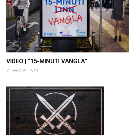
VIDEO | “15-MINUTI VANGLA”
21. mai 2023
2