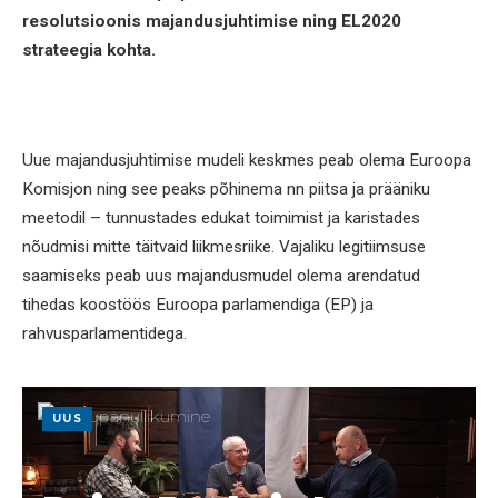
resolutsioonis majandusjuhtimise ning EL2020
strateegia kohta.
Uue majandusjuhtimise mudeli keskmes peab olema Euroopa
Komisjon ning see peaks põhinema nn piitsa ja prääniku
meetodil – tunnustades edukat toimimist ja karistades
nõudmisi mitte täitvaid liikmesriike. Vajaliku legitiimsuse
saamiseks peab uus majandusmudel olema arendatud
tihedas koostöös Euroopa parlamendiga (EP) ja
rahvusparlamentidega.
UUS