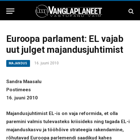
Euroopa parlament: EL vajab
uut julget majandusjuhtimist
16. juuni 2010
MAJANDUS
Sandra Maasalu
Postimees
16. juuni 2010
Majandusjuhtimist EL-is on vaja reformida, et olla
paremini valmis tulevasteks kriisideks ning tagada EL-i
majanduskasvu ja tööhõive strateegia rakendamine,
rõhutavad Euroopa parlemendi saadikud kahes