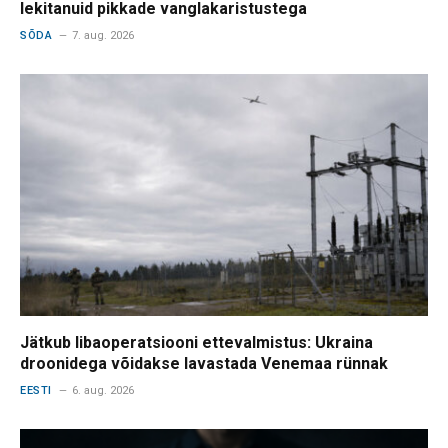
lekitanuid pikkade vanglakaristustega
SÕDA
7. aug. 2026
Jätkub libaoperatsiooni ettevalmistus: Ukraina
droonidega võidakse lavastada Venemaa rünnak
EESTI
6. aug. 2026