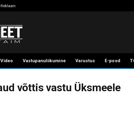
Reklaam
Video
Vastupanuliikumine
Varustus
E-pood
T
aud võttis vastu Üksmeele