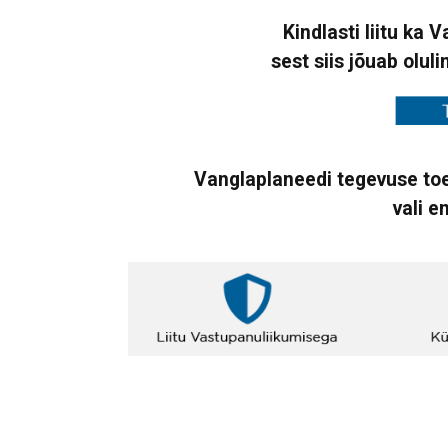
Kindlasti liitu ka 
sest siis jõuab oluli
Vanglaplaneedi tegevuse toe
vali e