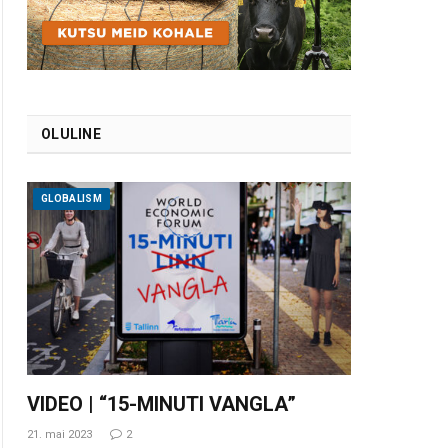
OLULINE
GLOBALISM
VIDEO | “15-MINUTI VANGLA”
21. mai 2023
2