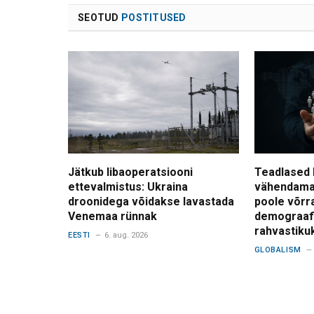
SEOTUD
POSTITUSED
Jätkub libaoperatsiooni
Teadlased 
ettevalmistus: Ukraina
vähendama
droonidega võidakse lavastada
poole võrr
Venemaa rünnak
demograafi
rahvastiku
EESTI
6. aug. 2026
GLOBALISM