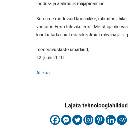
loodus- ja alahoidlik majapidamine.
Kutsume mõtlevaid kodanikke, rühmitusi, liikum
vastutus Eesti tuleviku eest. Meist igaühe v
kindlustada ühist edasikestmist rahvana ja riig
Iseseisvuslaste ümarlaud,
12. juuni 2010
Allikas
Lajata tehnoloogiahiidude