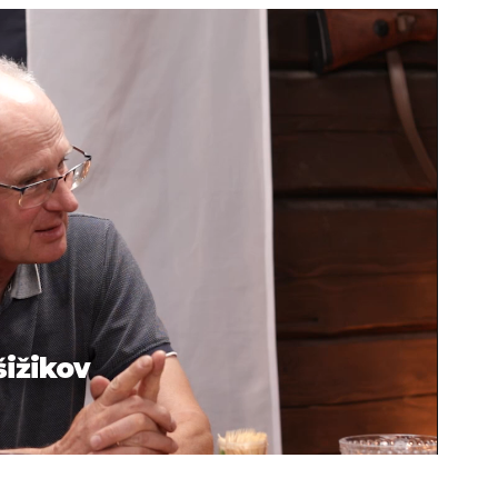
šižikov