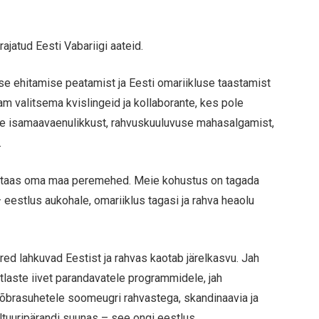
ajatud Eesti Vabariigi aateid.
e ehitamise peatamist ja Eesti omariikluse taastamist
am valitsema kvislingeid ja kollaborante, kes pole
e isamaavaenulikkust, rahvuskuuluvuse mahasalgamist,
.
t taas oma maa peremehed. Meie kohustus on tagada
estlus aukohale, omariiklus tagasi ja rahva heaolu
red lahkuvad Eestist ja rahvas kaotab järelkasvu. Jah
stlaste iivet parandavatele programmidele, jah
õbrasuhetele soomeugri rahvastega, skandinaavia ja
ultuuripärandi suunas – see ongi eestlus.