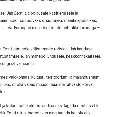
e. Jah Eesti ajaloo ausale käsitlemisele ja
 saamisele iseseisvaks otsustajaks maailmapoliitikas,
ja Ida-Euroopas ning kõigi teiste sõbralike riikidega –
 Eesti jätmisele välisfirmade röövida. Jah hariduse,
äärtustamisele, jah mahepõllundusele, keskkonnakaitsele,
 ongi rahva heaolu.
lmes valdkonnas: kultuuri, territooriumi ja majandusruumi
 selleks, et olla vabad muude maailma rahvaste kõrval,
eks.
lt ja kõlbeliselt kolmes valdkonnas: tagada eestlus ehk
ehk Eesti riiklik iseseisvus ning tagada heaolu ehk