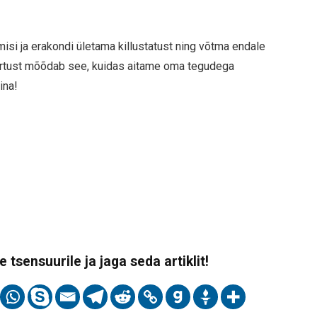
isi ja erakondi ületama killustatust ning võtma endale
äärtust mõõdab see, kuidas aitame oma tegudega
ina!
 tsensuurile ja jaga seda artiklit!