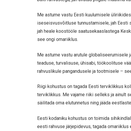
Me astume vastu Eesti kuulumisele üliriikidess
iseseisvusvõitluse tunnustamisele, jah Eesti
jah heale koostööle saatusekaaslastega Kesk- 
see ongi omariiklus.
Me astume vastu arutule globaliseerumisele ja
teaduse, turvalisuse, ühisabi, töökoolituse v
rahvuslikule pangandusele ja tootmisele – see
Riigi kohustus on tagada Eesti terviklikkus ko
terviklikkus. Me vajame riiki selleks ja ainult
säilitada oma elutunnetus ning jääda eestlast
Eesti kodaniku kohustus on toimida sihikindla
eesti rahvuse järjepidevus, tagada omariiklus 