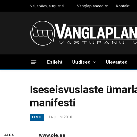
Neljapäev, august 6
Vanglaplaneedist
Kontakt
Esileht
Uudised
Ülevaated
Iseseisvuslaste ümarl
manifesti
14. juuni 2010
EESTI
www.oie.ee
JAGA