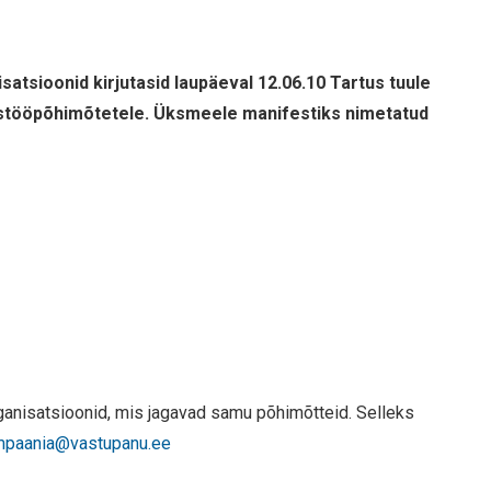
atsioonid kirjutasid laupäeval 12.06.10 Tartus tuule
ostööpõhimõtetele. Üksmeele manifestiks nimetatud
ganisatsioonid, mis jagavad samu põhimõtteid. Selleks
mpaania@vastupanu.ee