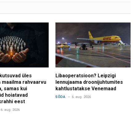
kutsuvad üles
Libaoperatsioon? Leipzigi
 maailma rahvaarvu
lennujaama droonijuhtumites
a, samas kui
kahtlustatakse Venemaad
d hoiatavad
SÕDA
6. aug. 2026
krahhi eest
6. aug. 2026