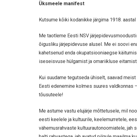
Üksmeele manifest
Kutsume kõiki kodanikke järgima 1918. aastal r
Me taotleme Eesti NSV järjepidevusmoodustis
õigusliku järjepidevuse alusel. Me ei soovi en
kahetsenud enda okupatsiooniaegse käitumis
iseseisvuse hülgamist ja omariikluse eitamist
Kui suudame tegutseda ühiselt, saavad meis
Eesti edenemine kolmes suures valdkonnas – e
tõusuteele!
Me astume vastu elujärje mõttetusele, mil noo
eesti keelele ja kultuurile, keelemurretele, ee
vähemusrahvaste kultuurautonoomiatele, jah s
balti rahvastega, jah avatud pilgule maailma k