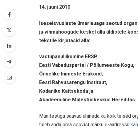
14. juuni 2010
Iseseisvuslaste ümarlauaga seotud organis
ja vihmahoogude keskel alla üldistele ko
tekstile kirjutasid alla:
vastupanuliikumine ERSP,
Eesti Vabaduspartei / Põllumeeste Kogu,
Õnnelike Inimeste Erakond,
Eesti Rahvusarengu Instituut,
Kodanike Kaitsekoda ja
Akadeemiline Mälestuskeskus Hereditas.
Manifestiga saavad ühineda ka kõik teised or
tuleb anda oma soovist märku e-aadressil
ka