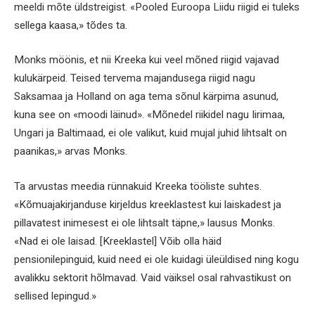
meeldi mõte üldstreigist. «Pooled Euroopa Liidu riigid ei tuleks
sellega kaasa,» tõdes ta.
Monks möönis, et nii Kreeka kui veel mõned riigid vajavad
kulukärpeid. Teised tervema majandusega riigid nagu
Saksamaa ja Holland on aga tema sõnul kärpima asunud,
kuna see on «moodi läinud». «Mõnedel riikidel nagu Iirimaa,
Ungari ja Baltimaad, ei ole valikut, kuid mujal juhid lihtsalt on
paanikas,» arvas Monks.
Ta arvustas meedia rünnakuid Kreeka tööliste suhtes.
«Kõmuajakirjanduse kirjeldus kreeklastest kui laiskadest ja
pillavatest inimesest ei ole lihtsalt täpne,» lausus Monks.
«Nad ei ole laisad. [Kreeklastel] Võib olla häid
pensionilepinguid, kuid need ei ole kuidagi üleüldised ning kogu
avalikku sektorit hõlmavad. Vaid väiksel osal rahvastikust on
sellised lepingud.»