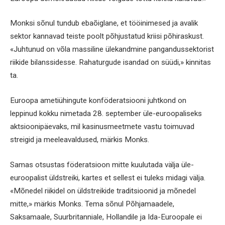
Monksi sõnul tundub ebaõiglane, et tööinimesed ja avalik
sektor kannavad teiste poolt põhjustatud kriisi põhiraskust.
«Juhtunud on võla massiline ülekandmine pangandussektorist
riikide bilanssidesse. Rahaturgude isandad on süüdi,» kinnitas
ta.
Euroopa ametiühingute konföderatsiooni juhtkond on
leppinud kokku nimetada 28. september üle-euroopaliseks
aktsioonipäevaks, mil kasinusmeetmete vastu toimuvad
streigid ja meeleavaldused, märkis Monks.
Samas otsustas föderatsioon mitte kuulutada välja üle-
euroopalist üldstreiki, kartes et sellest ei tuleks midagi välja.
«Mõnedel riikidel on üldstreikide traditsioonid ja mõnedel
mitte,» märkis Monks. Tema sõnul Põhjamaadele,
Saksamaale, Suurbritanniale, Hollandile ja Ida-Euroopale ei