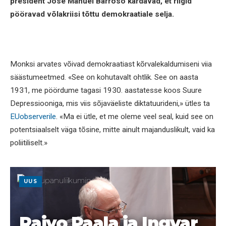
president Jose Manuel Barroso kardavad, et riigid
pööravad võlakriisi tõttu demokraatiale selja.
Monksi arvates võivad demokraatiast kõrvalekaldumiseni viia
säästumeetmed. «See on kohutavalt ohtlik. See on aasta
1931, me pöördume tagasi 1930. aastatesse koos Suure
Depressiooniga, mis viis sõjaväeliste diktatuurideni,» ütles ta
EUobserverile
. «Ma ei ütle, et me oleme veel seal, kuid see on
potentsiaalselt väga tõsine, mitte ainult majanduslikult, vaid ka
poliitiliselt.»
UUS
Raivo Paala ja Ingvar