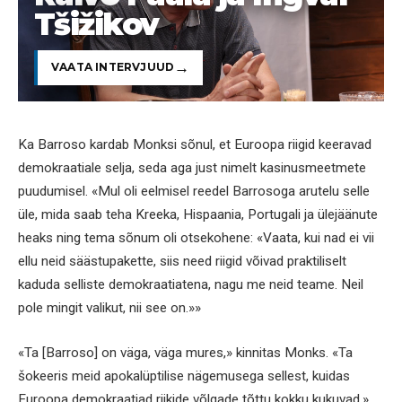
Tšižikov
VAATA INTERVJUUD
Ka Barroso kardab Monksi sõnul, et Euroopa riigid keeravad
demokraatiale selja, seda aga just nimelt kasinusmeetmete
puudumisel. «Mul oli eelmisel reedel Barrosoga arutelu selle
üle, mida saab teha Kreeka, Hispaania, Portugali ja ülejäänute
heaks ning tema sõnum oli otsekohene: «Vaata, kui nad ei vii
ellu neid säästupakette, siis need riigid võivad praktiliselt
kaduda selliste demokraatiatena, nagu me neid teame. Neil
pole mingit valikut, nii see on.»»
«Ta [Barroso] on väga, väga mures,» kinnitas Monks. «Ta
šokeeris meid apokalüptilise nägemusega sellest, kuidas
Euroopa demokraatiad riikide võlgade tõttu kokku kukuvad.»