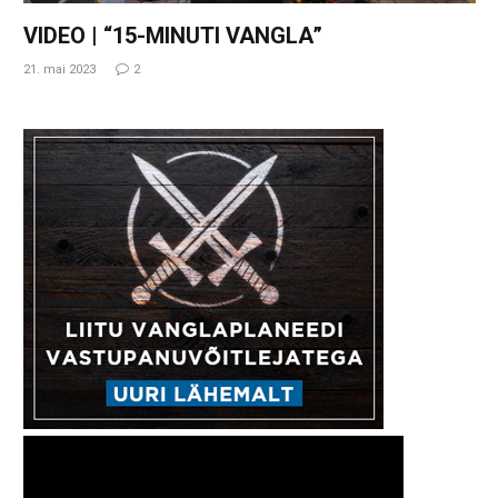
VIDEO | “15-MINUTI VANGLA”
21. mai 2023
2