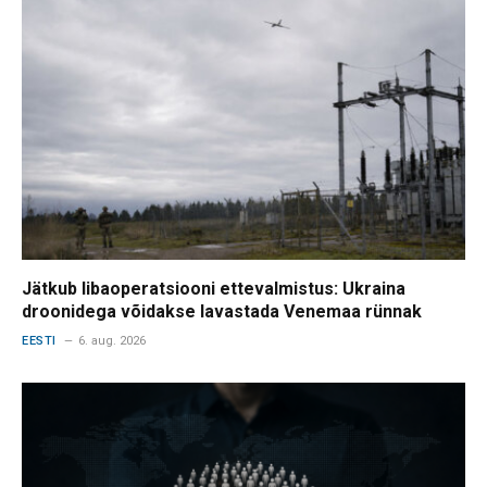
Jätkub libaoperatsiooni ettevalmistus: Ukraina
droonidega võidakse lavastada Venemaa rünnak
EESTI
6. aug. 2026