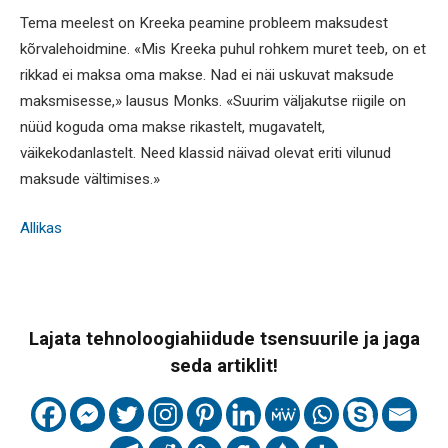
Tema meelest on Kreeka peamine probleem maksudest
kõrvalehoidmine. «Mis Kreeka puhul rohkem muret teeb, on et
rikkad ei maksa oma makse. Nad ei näi uskuvat maksude
maksmisesse,» lausus Monks. «Suurim väljakutse riigile on
nüüd koguda oma makse rikastelt, mugavatelt,
väikekodanlastelt. Need klassid näivad olevat eriti vilunud
maksude vältimises.»
Allikas
Lajata tehnoloogiahiidude tsensuurile ja jaga
seda artiklit!