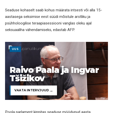
Seaduse kohaselt saab kohus määrata intsesti või alla 15-
aastasega seksimise eest süüdi mõistule arstliku ja
psühholoogilise teraapiasessiooni vanglas oleku ajal
seksuaaliha vähendamiseks, edastab AFP.
UUS
Raivo Paala ja Ingvar
Tšižikov
VAATA INTERVJUUD
Poola parlament kinnitas seaduse möödunud aasta