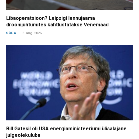
Libaoperatsioon? Leipzigi lennujaama
droonijuhtumites kahtlustatakse Venemaad
SÕDA
6. aug. 2026
Bill Gatesil oli USA energiaministeeriumi ülisalajane
julgeolekuluba