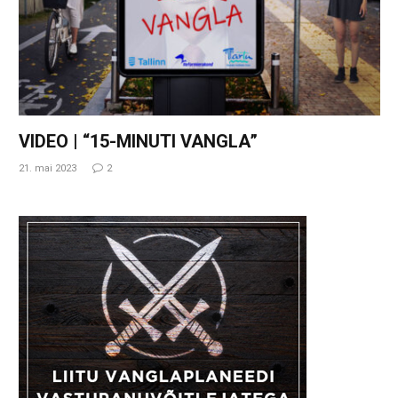
VIDEO | “15-MINUTI VANGLA”
21. mai 2023
2