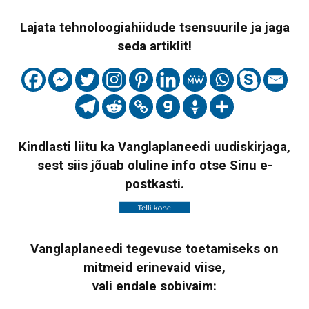
Lajata tehnoloogiahiidude tsensuurile ja jaga
seda artiklit!
Kindlasti liitu ka Vanglaplaneedi uudiskirjaga,
sest siis jõuab oluline info otse Sinu e-
postkasti.
Vanglaplaneedi tegevuse toetamiseks on
mitmeid erinevaid viise,
vali endale sobivaim: