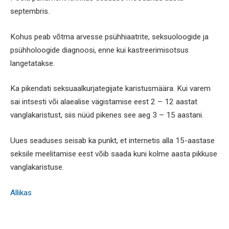
septembris.
Kohus peab võtma arvesse psühhiaatrite, seksuoloogide ja
psühholoogide diagnoosi, enne kui kastreerimisotsus
langetatakse.
Ka pikendati seksuaalkurjategijate karistusmäära. Kui varem
sai intsesti või alaealise vägistamise eest 2 – 12 aastat
vanglakaristust, siis nüüd pikenes see aeg 3 – 15 aastani.
Uues seaduses seisab ka punkt, et internetis alla 15-aastase
seksile meelitamise eest võib saada kuni kolme aasta pikkuse
vanglakaristuse.
Allikas