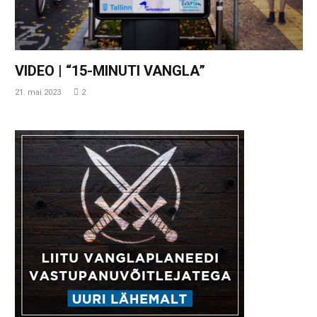
VIDEO | “15-MINUTI VANGLA”
21. mai 2023
2