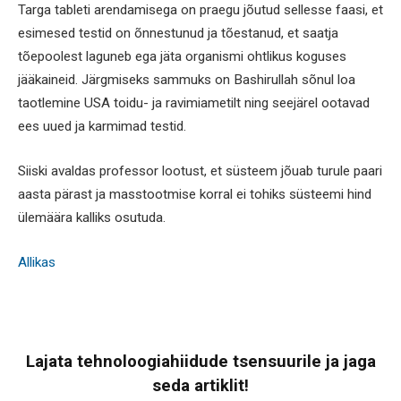
Targa tableti arendamisega on praegu jõutud sellesse faasi, et
esimesed testid on õnnestunud ja tõestanud, et saatja
tõepoolest laguneb ega jäta organismi ohtlikus koguses
jääkaineid. Järgmiseks sammuks on Bashirullah sõnul loa
taotlemine USA toidu- ja ravimiametilt ning seejärel ootavad
ees uued ja karmimad testid.
Siiski avaldas professor lootust, et süsteem jõuab turule paari
aasta pärast ja masstootmise korral ei tohiks süsteemi hind
ülemäära kalliks osutuda.
Allikas
Lajata tehnoloogiahiidude tsensuurile ja jaga
seda artiklit!