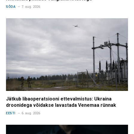
SÕDA
7. aug. 2026
Jätkub libaoperatsiooni ettevalmistus: Ukraina
droonidega võidakse lavastada Venemaa rünnak
EESTI
6. aug. 2026