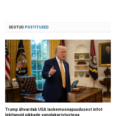
SEOTUD
POSTITUSED
Trump ähvardab USA laskemoonapuudusest infot
lekitanuid pikkade vanglakaristustega