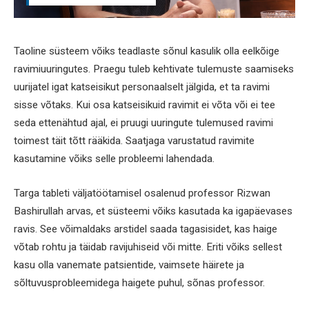
Taoline süsteem võiks teadlaste sõnul kasulik olla eelkõige
ravimiuuringutes. Praegu tuleb kehtivate tulemuste saamiseks
uurijatel igat katseisikut personaalselt jälgida, et ta ravimi
sisse võtaks. Kui osa katseisikuid ravimit ei võta või ei tee
seda ettenähtud ajal, ei pruugi uuringute tulemused ravimi
toimest täit tõtt rääkida. Saatjaga varustatud ravimite
kasutamine võiks selle probleemi lahendada.
Targa tableti väljatöötamisel osalenud professor Rizwan
Bashirullah arvas, et süsteemi võiks kasutada ka igapäevases
ravis. See võimaldaks arstidel saada tagasisidet, kas haige
võtab rohtu ja täidab ravijuhiseid või mitte. Eriti võiks sellest
kasu olla vanemate patsientide, vaimsete häirete ja
sõltuvusprobleemidega haigete puhul, sõnas professor.