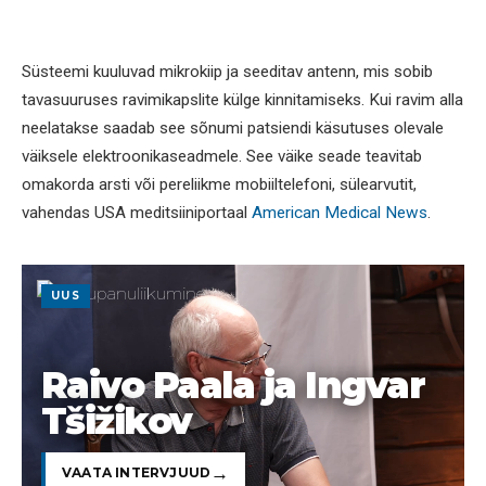
Süsteemi kuuluvad mikrokiip ja seeditav antenn, mis sobib
tavasuuruses ravimikapslite külge kinnitamiseks. Kui ravim alla
neelatakse saadab see sõnumi patsiendi käsutuses olevale
väiksele elektroonikaseadmele. See väike seade teavitab
omakorda arsti või pereliikme mobiiltelefoni, sülearvutit,
vahendas USA meditsiiniportaal
American Medical News
.
UUS
Raivo Paala ja Ingvar
Tšižikov
VAATA INTERVJUUD