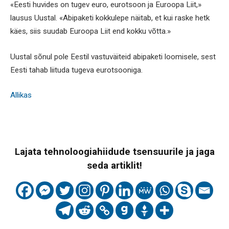
«Eesti huvides on tugev euro, eurotsoon ja Euroopa Liit,»
lausus Uustal. «Abipaketi kokkulepe näitab, et kui raske hetk
käes, siis suudab Euroopa Liit end kokku võtta.»
Uustal sõnul pole Eestil vastuväiteid abipaketi loomisele, sest
Eesti tahab liituda tugeva eurotsooniga.
Allikas
Lajata tehnoloogiahiidude tsensuurile ja jaga
seda artiklit!