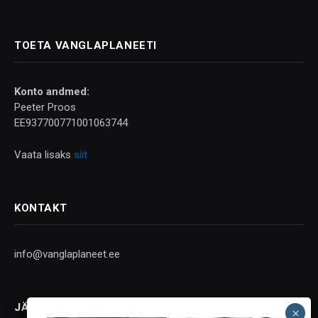
TOETA VANGLAPLANEETI
Konto andmed:
Peeter Proos
EE937700771001063744
Vaata lisaks
siit
KONTAKT
info@vanglaplaneet.ee
JÄLGI SOTSIAALMEEDIAS