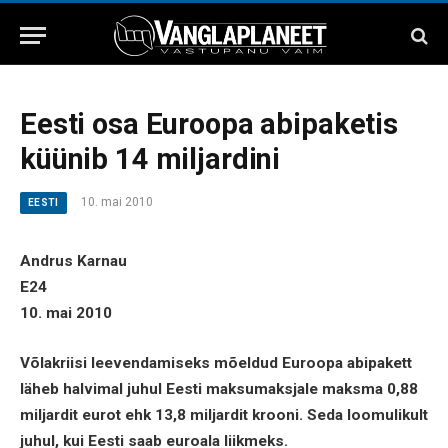
Eesti osa Euroopa abipaketis
küünib 14 miljardini
10. mai 2010
EESTI
Andrus Karnau
E24
10. mai 2010
Võlakriisi leevendamiseks mõeldud Euroopa abipakett
läheb halvimal juhul Eesti maksumaksjale maksma 0,88
miljardit eurot ehk 13,8 miljardit krooni. Seda loomulikult
juhul, kui Eesti saab euroala liikmeks.