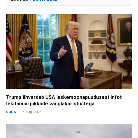
Trump ähvardab USA laskemoonapuudusest infot
lekitanuid pikkade vanglakaristustega
SÕDA
7. aug. 2026