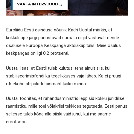
VAATA INTERVJUUD
Euroliidu Eesti esinduse nõunik Kadri Uustal märkis, et
kokkuleppe järgi panustavad euroala riigid vastavalt nende
osalusele Euroopa Keskpanga aktsiakapitalis. Meie osalus
keskpangas on ligi 0,2 protsenti.
Uustal lisas, et Eestil tuleb kulutusi teha ainult siis, kui
stabiliseerimisfondi ka tegelikkuses vaja läheb. Ka ei pruugi
otsekohe abipaketi täismaht käiku minna.
Uustal toonitas, et rahandusministrid leppisid kokku juriidilise
raamistiku, mille toel võlakriisi tekkides tegutseda. Eesti panus
sellesse tuleb kõne alla siiski vaid juhul, kui me saame
eurotsooni.