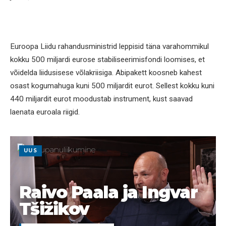
Euroopa Liidu rahandusministrid leppisid täna varahommikul
kokku 500 miljardi eurose stabiliseerimisfondi loomises, et
võidelda liidusisese võlakriisiga. Abipakett koosneb kahest
osast kogumahuga kuni 500 miljardit eurot. Sellest kokku kuni
440 miljardit eurot moodustab instrument, kust saavad
laenata euroala riigid.
UUS
Raivo Paala ja Ingvar
Tšižikov