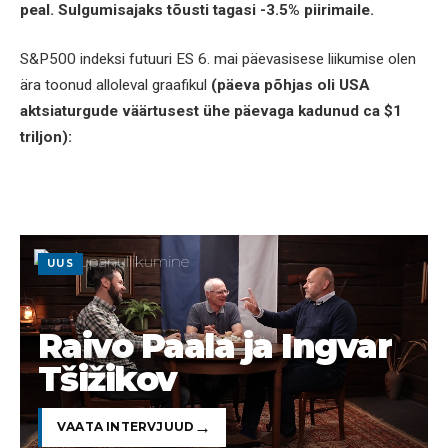
peal. Sulgumisajaks tõusti tagasi -3.5% piirimaile.
S&P500 indeksi futuuri ES 6. mai päevasisese liikumise olen
ära toonud alloleval graafikul
(päeva põhjas oli USA
aktsiaturgude väärtusest ühe päevaga kadunud ca $1
triljon):
UUS
Raivo Paala ja Ingvar
Tšižikov
VAATA INTERVJUUD