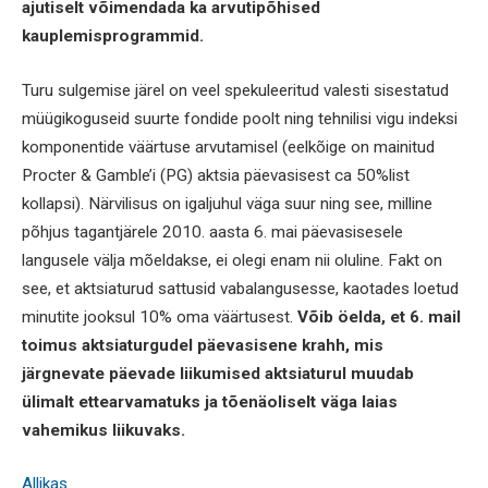
ajutiselt võimendada ka arvutipõhised
kauplemisprogrammid.
Turu sulgemise järel on veel spekuleeritud valesti sisestatud
müügikoguseid suurte fondide poolt ning tehnilisi vigu indeksi
komponentide väärtuse arvutamisel (eelkõige on mainitud
Procter & Gamble’i (PG) aktsia päevasisest ca 50%list
kollapsi). Närvilisus on igaljuhul väga suur ning see, milline
põhjus tagantjärele 2010. aasta 6. mai päevasisesele
langusele välja mõeldakse, ei olegi enam nii oluline. Fakt on
see, et aktsiaturud sattusid vabalangusesse, kaotades loetud
minutite jooksul 10% oma väärtusest.
Võib öelda, et 6. mail
toimus aktsiaturgudel päevasisene krahh, mis
järgnevate päevade liikumised aktsiaturul muudab
ülimalt ettearvamatuks ja tõenäoliselt väga laias
vahemikus liikuvaks.
Allikas