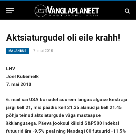
Aktsiaturgudel oli eile krahh!
7. mai 2010
MAJANDUS
LHV
Joel Kukemelk
7. mai 2010
6. mail sai USA börsidel suurem langus alguse Eesti aja
järgi kell 21, mis päädis kell 21.35 alanud ja kell 21.45
põhja teinud aktsiaturgude väga mastaapse
äkklangusega. Päeva jooksul käisid S&P500 indeksi
futuurid ära -9.5% peal ning Nasdaq100 futuurid -11.5%