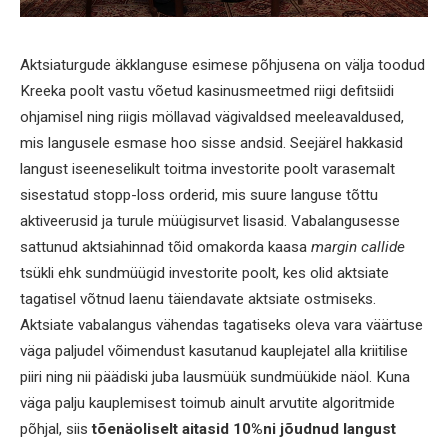
Aktsiaturgude äkklanguse esimese põhjusena on välja toodud
Kreeka poolt vastu võetud kasinusmeetmed riigi defitsiidi
ohjamisel ning riigis möllavad vägivaldsed meeleavaldused,
mis langusele esmase hoo sisse andsid. Seejärel hakkasid
langust iseeneselikult toitma investorite poolt varasemalt
sisestatud stopp-loss orderid, mis suure languse tõttu
aktiveerusid ja turule müügisurvet lisasid. Vabalangusesse
sattunud aktsiahinnad tõid omakorda kaasa
margin callide
tsükli ehk sundmüügid investorite poolt, kes olid aktsiate
tagatisel võtnud laenu täiendavate aktsiate ostmiseks.
Aktsiate vabalangus vähendas tagatiseks oleva vara väärtuse
väga paljudel võimendust kasutanud kauplejatel alla kriitilise
piiri ning nii päädiski juba lausmüük sundmüükide näol. Kuna
väga palju kauplemisest toimub ainult arvutite algoritmide
põhjal, siis
tõenäoliselt aitasid 10%ni jõudnud langust