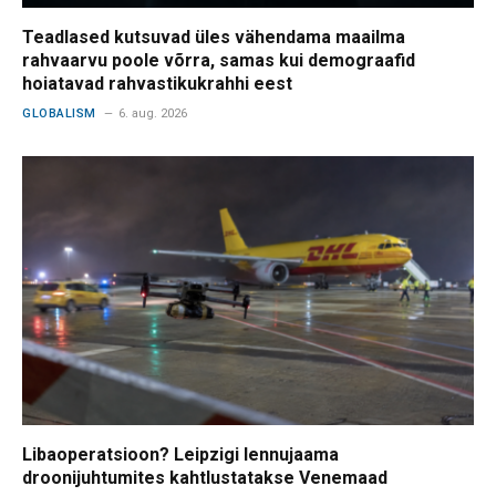
Teadlased kutsuvad üles vähendama maailma
rahvaarvu poole võrra, samas kui demograafid
hoiatavad rahvastikukrahhi eest
GLOBALISM
6. aug. 2026
Libaoperatsioon? Leipzigi lennujaama
droonijuhtumites kahtlustatakse Venemaad