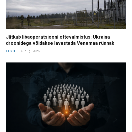
Jätkub libaoperatsiooni ettevalmistus: Ukraina
droonidega võidakse lavastada Venemaa rünnak
EESTI
6. aug. 2026