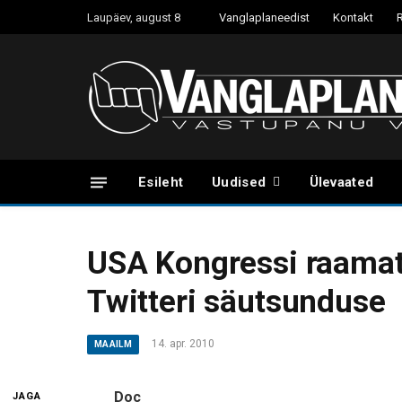
Laupäev, august 8
Vanglaplaneedist
Kontakt
Esileht
Uudised
Ülevaated
USA Kongressi raamat
Twitteri säutsunduse
14. apr. 2010
MAAILM
Doc
JAGA