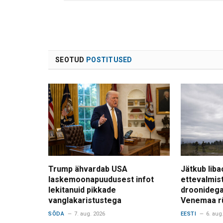
SEOTUD
POSTITUSED
Trump ähvardab USA
Jätkub liba
laskemoonapuudusest infot
ettevalmis
lekitanuid pikkade
droonidega
vanglakaristustega
Venemaa r
SÕDA
7. aug. 2026
EESTI
6. aug