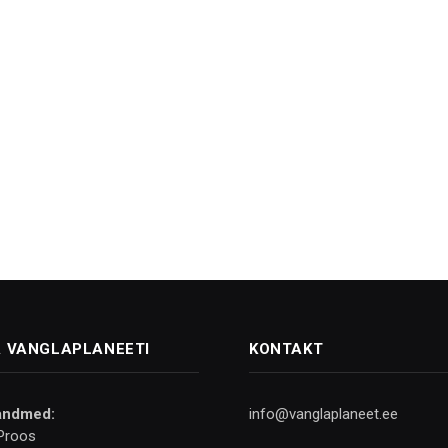
 VANGLAPLANEETI
KONTAKT
andmed:
info@vanglaplaneet.ee
Proos