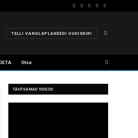
Facebook
YouTube
Instagram
X
Telegram
(Twitter)
TELLI VANGLAPLANEEDI UUDISKIRI
OETA
Otse
TÄHTSAMAD VIDEOD