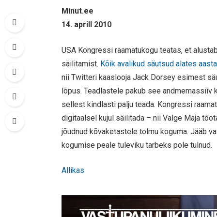
Minut.ee
14. aprill 2010
USA Kongressi raamatukogu teatas, et alustab 
säilitamist.
Kõik avalikud säutsud alates aasta
nii Twitteri kaaslooja Jack Dorsey esimest s
lõpus. Teadlastele pakub see andmemassiiv ki
sellest kindlasti palju teada. Kongressi raama
digitaalsel kujul säilitada – nii Valge Maja tö
jõudnud kõvaketastele tolmu koguma. Jääb vaid
kogumise peale tuleviku tarbeks pole tulnud.
Allikas