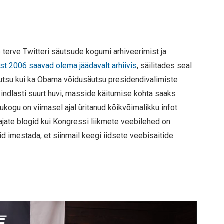
terve Twitteri säutsude kogumi arhiveerimist ja
st 2006 saavad olema jäädavalt arhiivis
, säilitades seal
äutsu kui ka Obama võidusäutsu presidendivalimiste
ndlasti suurt huvi, masside käitumise kohta saaks
tukogu on viimasel ajal üritanud kõikvõimalikku infot
ötajate blogid kui Kongressi liikmete veebilehed on
 imestada, et siinmail keegi iidsete veebisaitide