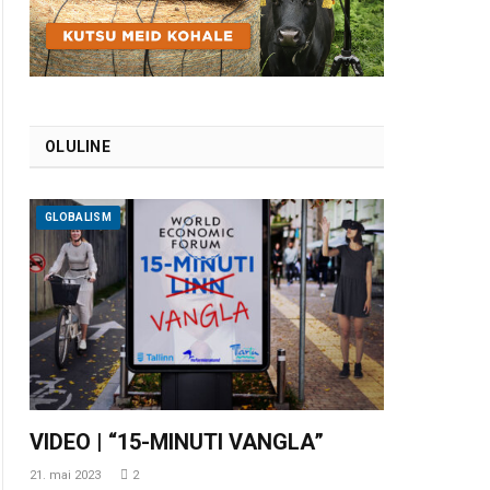
OLULINE
GLOBALISM
VIDEO | “15-MINUTI VANGLA”
21. mai 2023
2