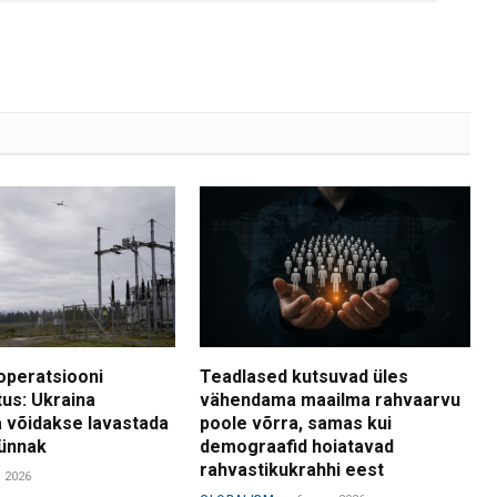
operatsiooni
Teadlased kutsuvad üles
tus: Ukraina
vähendama maailma rahvaarvu
 võidakse lavastada
poole võrra, samas kui
ünnak
demograafid hoiatavad
rahvastikukrahhi eest
. 2026