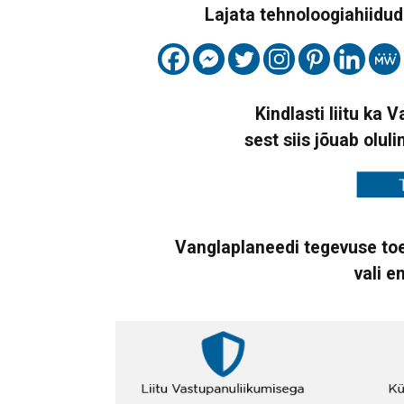
Lajata tehnoloogiahiidude
Kindlasti liitu ka 
sest siis jõuab oluli
Vanglaplaneedi tegevuse toe
vali e