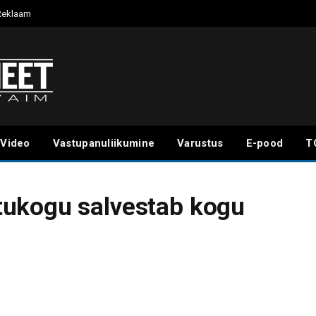
Reklaam
Video
Vastupanuliikumine
Varustus
E-pood
T
ukogu salvestab kogu