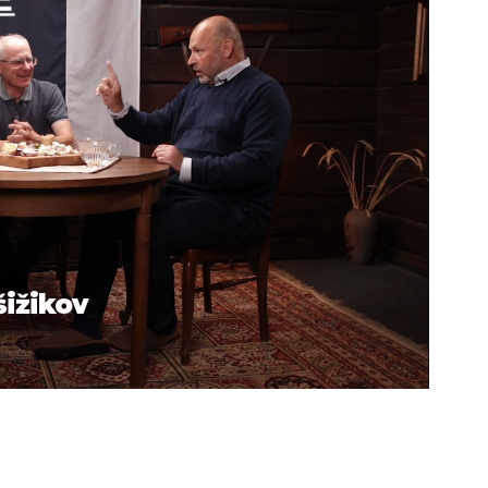
šižikov