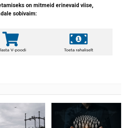
tamiseks on mitmeid erinevaid viise,
ndale sobivaim: