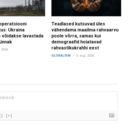
operatsiooni
Teadlased kutsuvad üles
tus: Ukraina
vähendama maailma rahvaarvu
 võidakse lavastada
poole võrra, samas kui
ünnak
demograafid hoiatavad
rahvastikukrahhi eest
. 2026
GLOBALISM
6. aug. 2026
{}
[+]