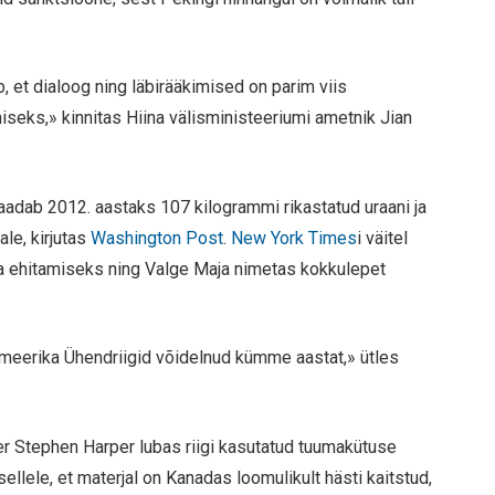
, et dialoog ning läbirääkimised on parim viis
eks,» kinnitas Hiina välisministeeriumi ametnik Jian
saadab 2012. aastaks 107 kilogrammi rikastatud uraani ja
le, kirjutas
Washington Post
.
New York Times
i väitel
a ehitamiseks ning Valge Maja nimetas kokkulepet
meerika Ühendriigid võidelnud kümme aastat,» ütles
r Stephen Harper lubas riigi kasutatud tuumakütuse
llele, et materjal on Kanadas loomulikult hästi kaitstud,