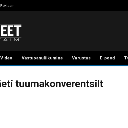
Reklaam
Video
Vastupanuliikumine
Varustus
E-pood
T
äeti tuumakonverentsilt