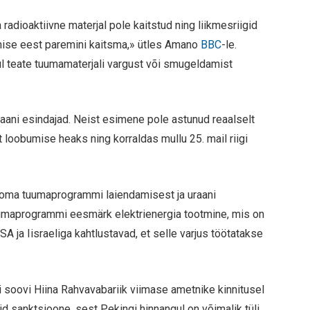
radioaktiivne materjal pole kaitstud ning liikmesriigid
ise eest paremini kaitsma,» ütles Amano
BBC
-le.
 teate tuumamaterjali vargust või smugeldamist
aani esindajad. Neist esimene pole astunud reaalselt
oobumise heaks ning korraldas mullu 25. mail riigi
d oma tuumaprogrammi laiendamisest ja uraani
tuumaprogrammi eesmärk elektrienergia tootmine, mis on
SA ja Iisraeliga kahtlustavad, et selle varjus töötatakse
i soovi Hiina Rahvavabariik viimase ametnike kinnitusel
d sanktsioone, sest Pekingi hinnangul on võimalik tüli