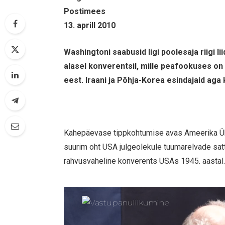
Postimees
13. aprill 2010
Washingtoni saabusid ligi poolesaja riigi l
alasel konverentsil, mille peafookuses on 
eest. Iraani ja Põhja-Korea esindajaid aga
Kahepäevase tippkohtumise avas Ameerika Ühe
suurim oht USA julgeolekule tuumarelvade sattu
rahvusvaheline konverents USAs 1945. aastal