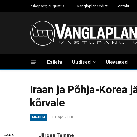
Pühapäev, august 9
Vanglaplaneedist
Kontakt
Esileht
Uudised
Ülevaated
Iraan ja Põhja-Korea j
kõrvale
13. apr. 2010
MAAILM
Jürgen Tamme
JAGA