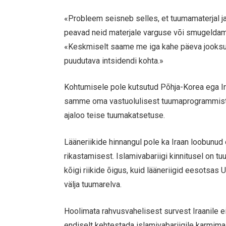
«Probleem seisneb selles, et tuumamaterjal ja 
peavad neid materjale varguse või smugeldam
«Keskmiselt saame me iga kahe päeva jooksul
puudutava intsidendi kohta.»
Kohtumisele pole kutsutud Põhja-Korea ega Ir
samme oma vastuolulisest tuumaprogrammist l
ajaloo teise tuumakatsetuse.
Lääneriikide hinnangul pole ka Iraan loobunu
rikastamisest. Islamivabariigi kinnitusel on 
kõigi riikide õigus, kuid lääneriigid eesotsas U
välja tuumarelva.
Hoolimata rahvusvahelisest survest Iraanile e
endiselt kehtestada islamivabariigile karmimai