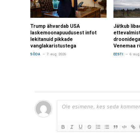
Trump ähvardab USA
Jätkub liba
laskemoonapuudusest infot
ettevalmis
lekitanuid pikkade
droonidega
vanglakaristustega
Venemaa r
SÕDA
7. aug. 2026
EESTI
6. aug