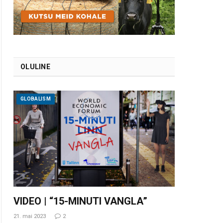
OLULINE
GLOBALISM
VIDEO | “15-MINUTI VANGLA”
21. mai 2023
2