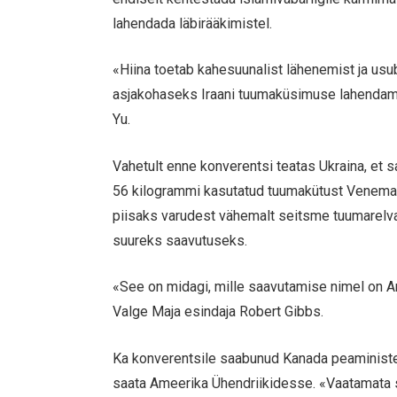
lahendada läbirääkimistel.
«Hiina toetab kahesuunalist lähenemist ja usub
asjakohaseks Iraani tuumaküsimuse lahendamis
Yu.
Vahetult enne konverentsi teatas Ukraina, et 
56 kilogrammi kasutatud tuumakütust Venemaa
piisaks varudest vähemalt seitsme tuumarelv
suureks saavutuseks.
«See on midagi, mille saavutamise nimel on A
Valge Maja esindaja Robert Gibbs.
Ka konverentsile saabunud Kanada peaministe
saata Ameerika Ühendriikidesse. «Vaatamata se