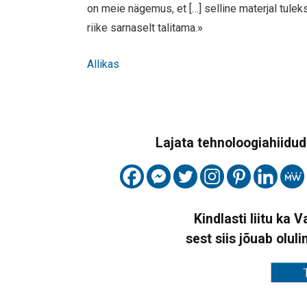
on meie nägemus, et […] selline materjal tulek
riike sarnaselt talitama.»
Allikas
Lajata tehnoloogiahiidude
Kindlasti liitu ka 
sest siis jõuab oluli