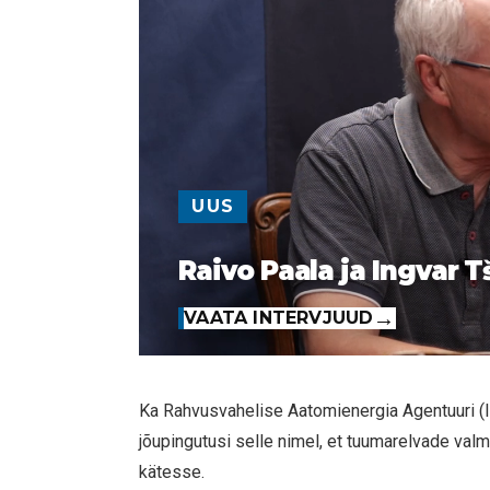
UUS
Raivo Paala ja Ingvar T
VAATA INTERVJUUD
Ka Rahvusvahelise Aatomienergia Agentuuri (I
jõupingutusi selle nimel, et tuumarelvade val
kätesse.