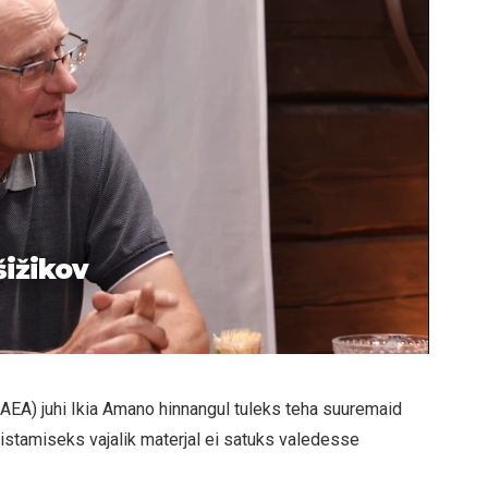
šižikov
AEA) juhi Ikia Amano hinnangul tuleks teha suuremaid
mistamiseks vajalik materjal ei satuks valedesse