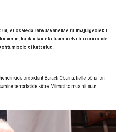
iidrid, et osaleda rahvusvahelise tuumajulgeoleku
küsimus, kuidas kaitsta tuumarelvi terroriristide
 kohtumisele ei kutsutud.
ndriikide president Barack Obama, kelle sõnul on
mine terroristide kätte. Viimati toimus nii suur
.